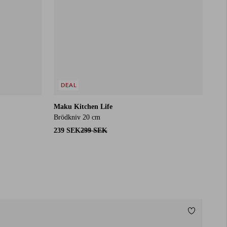
DEAL
Maku Kitchen Life
Brödkniv 20 cm
239 SEK
299 SEK
Lägg till i