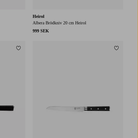
Heirol
Albera Brödkniv 20 cm Heirol
999 SEK
Lägg till i favoriter
Lägg till i