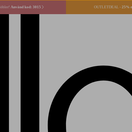
öbler!
Använd kod: 3015
OUTLETDEAL -
25% ex