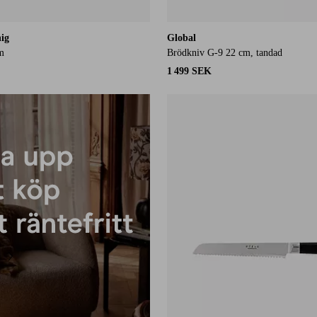
ig
Global
m
Brödkniv G-9 22 cm, tandad
1 499 SEK