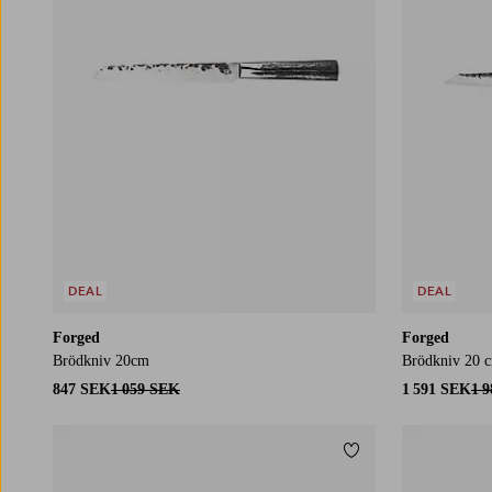
DEAL
DEAL
Forged
Forged
Brödkniv 20cm
Brödkniv 20 
847 SEK
1 059 SEK
1 591 SEK
1 
Lägg till i favoriter