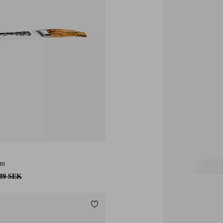
cm
989 SEK
Lägg till i favoriter