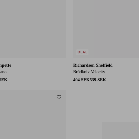
DEAL
mpette
Richardson Sheffield
cano
Brödkniv Velocity
 SEK
404 SEK
539 SEK
Lägg till i favoriter