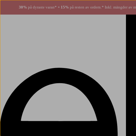
30%
på dyraste varan*
+ 15%
på resten av ordern.* Inkl. mängder av m