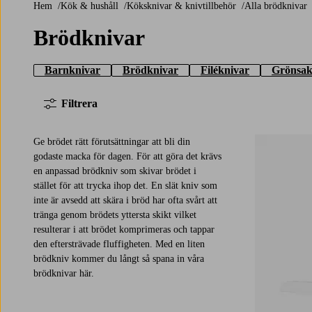
Hem
Kök & hushåll
Köksknivar & knivtillbehör
Alla brödknivar
Brödknivar
Barnknivar
Brödknivar
Filéknivar
Grönsak
Filtrera
Ge brödet rätt förutsättningar att bli din
godaste macka för dagen. För att göra det krävs
en anpassad brödkniv som skivar brödet i
stället för att trycka ihop det. En slät kniv som
inte är avsedd att skära i bröd har ofta svårt att
tränga genom brödets yttersta skikt vilket
resulterar i att brödet komprimeras och tappar
den eftersträvade fluffigheten. Med en liten
brödkniv kommer du långt så spana in våra
brödknivar här.