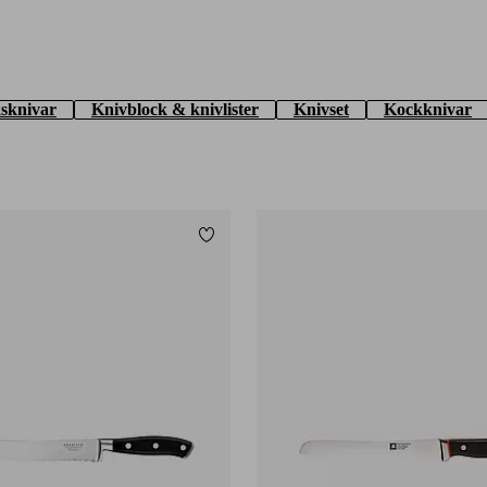
sknivar
Knivblock & knivlister
Knivset
Kockknivar
Lägg till i favoriter