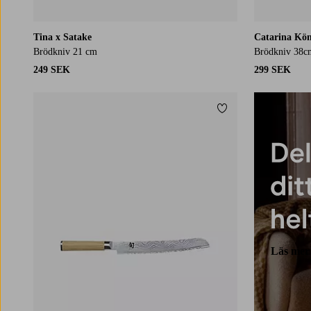
Tina x Satake
Catarina Kön
Brödkniv 21 cm
Brödkniv 38c
249 SEK
299 SEK
Lägg till i favoriter
Läs mer