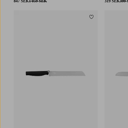
847 SEK
1 059 SEK
319 SEK
399
Lägg till i favoriter