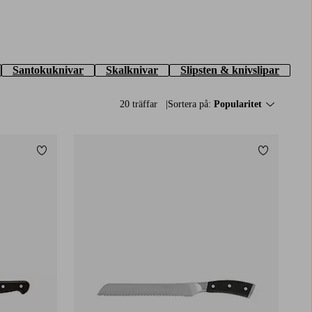
Santokuknivar
Skalknivar
Slipsten & knivslipar
20 träffar
Sortera på:
Popularitet
Lägg till i favoriter
Lägg till i