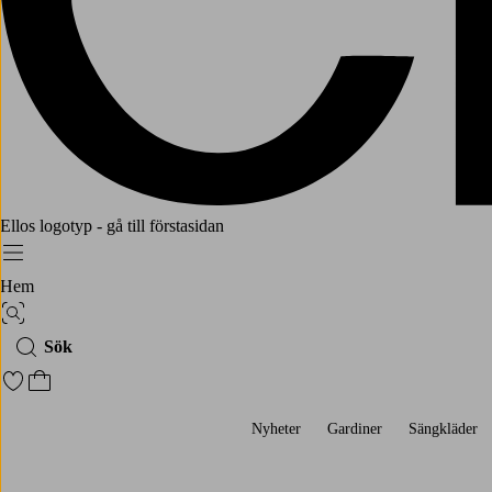
Ellos logotyp - gå till förstasidan
Meny
Hem
Bildsök
Sök
Gå till favoritmarkerade produkter
Gå till kundvagnen
Nyheter
Gardiner
Sängkläder