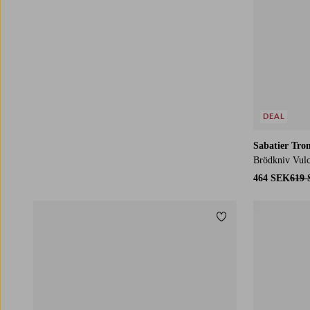
DEAL
Sabatier Tro
Brödkniv Vul
464 SEK
619
Lägg till i favoriter