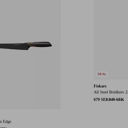
DEAL
Fiskars
All Steel Brödkniv 
679 SEK
849 SEK
m Edge