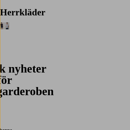
Herrkläder
k nyheter
för
arderoben