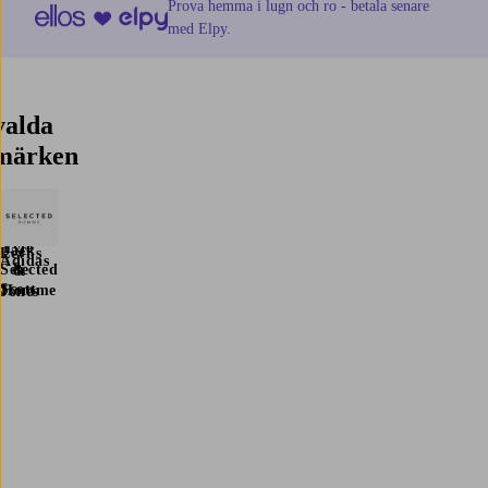
Prova hemma i lugn och ro - betala senare
med Elpy.
valda
märken
Lee
Lyle
Jack
Levi's
Adidas
&
Selected
&
Scott
Homme
Jones
Trustpilot