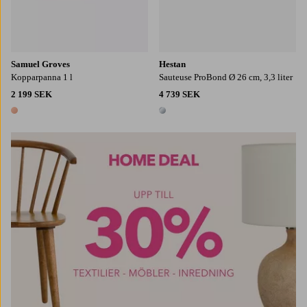
Samuel Groves
Hestan
Kopparpanna 1 l
Sauteuse ProBond Ø 26 cm, 3,3 liter
2 199 SEK
4 739 SEK
1 färg
1 färg