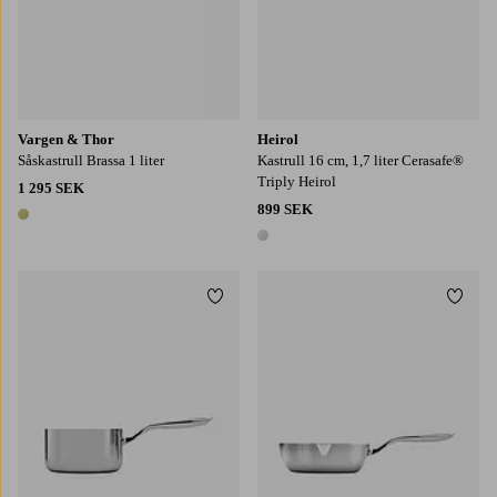
Vargen & Thor
Heirol
Såskastrull Brassa 1 liter
Kastrull 16 cm, 1,7 liter Cerasafe®
Triply Heirol
1 295 SEK
899 SEK
1 färg
1 färg
Lägg till i favoriter
Lägg t