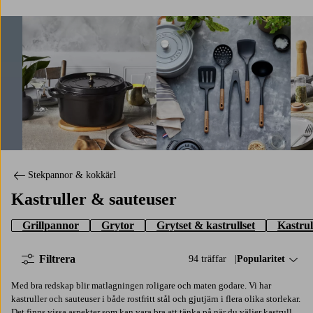
Staub
Staub
Stau
Stekpannor & kokkärl
Kastruller & sauteuser
Grillpannor
Grytor
Grytset & kastrullset
Kastrul
Filtrera
94 träffar
Sortera på:
Popularitet
Med bra redskap blir matlagningen roligare och maten godare. Vi har
kastruller och sauteuser i både rostfritt stål och gjutjärn i flera olika storlekar.
Det finns vissa aspekter som kan vara bra att tänka på när du väljer kastrull.