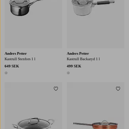
Anders Petter
Anders Petter
Kastrull Stenfors 1 l
Kastrull Backaryd 1 l
649 SEK
499 SEK
1 färg
1 färg
Lägg till i favoriter
Lägg t