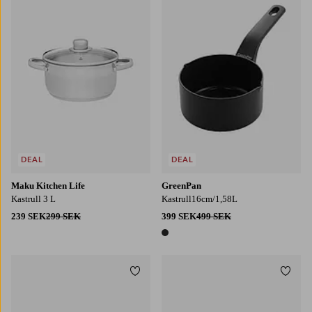
DEAL
DEAL
Maku Kitchen Life
GreenPan
Kastrull 3 L
Kastrull16cm/1,58L
239 SEK
299 SEK
399 SEK
499 SEK
1 färg
Lägg till i favoriter
Lägg t