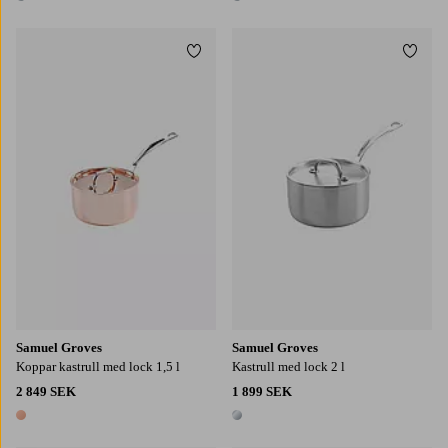
1 färg
1 färg
Lägg till i favoriter
Lägg t
Samuel Groves
Samuel Groves
Koppar kastrull med lock 1,5 l
Kastrull med lock 2 l
2 849 SEK
1 899 SEK
1 färg
1 färg