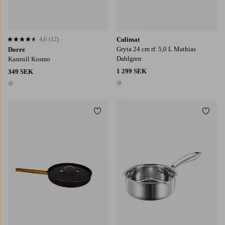
4,6
(12)
Culimat
4,6 baserat på 12 st betyg
Gryta 24 cm rf. 5,0 L Mathias
Dorre
Dahlgren
Kastrull Kosmo
1 299 SEK
349 SEK
1 färg
1 färg
Lägg till i favoriter
Lägg t