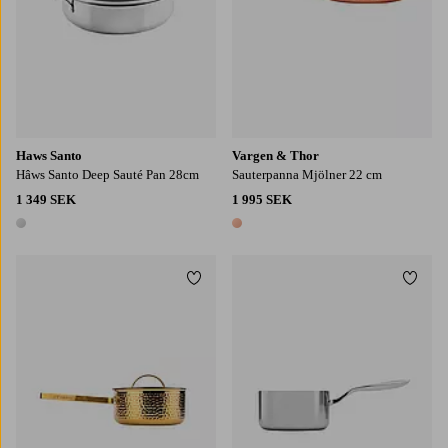
Haws Santo
Vargen & Thor
Hâws Santo Deep Sauté Pan 28cm
Sauterpanna Mjölner 22 cm
1 349 SEK
1 995 SEK
1 färg
1 färg
Lägg till i favoriter
Lägg t