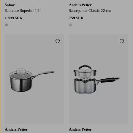
Sabor
Anders Petter
Sauteuse Superior 4,2 l
Sautepanne Classic 22 cm
1 899 SEK
759 SEK
1 färg
1 färg
Lägg till i favoriter
Lägg t
Anders Petter
Anders Petter