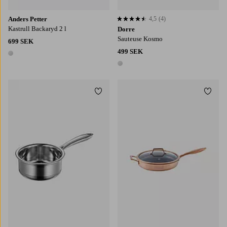
Anders Petter
4,5
(4)
4,5 baserat på 4 st betyg
Kastrull Backaryd 2 l
Dorre
Sauteuse Kosmo
699 SEK
499 SEK
1 färg
1 färg
Lägg till i favoriter
Lägg t