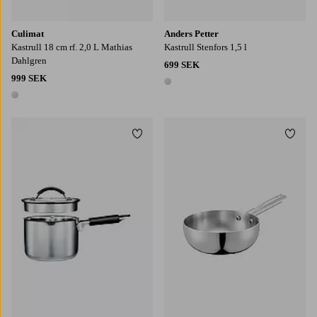
Culimat
Anders Petter
Kastrull 18 cm rf. 2,0 L Mathias
Kastrull Stenfors 1,5 l
Dahlgren
699 SEK
999 SEK
1 färg
1 färg
Lägg till i favoriter
Lägg t