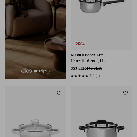
Läs mer
DEAL
Maku Kitchen Life
Kastrull 16 cm 1,4 L
359 SEK
449 SEK
5,0
(1)
5,0 baserat på 1 st betyg
Lägg till i favoriter
Lägg t