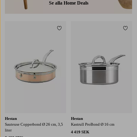
Se alla Home Deals
Lägg till i favoriter
Lägg t
Hestan
Hestan
Sauteuse Copperbond Ø 26 cm, 3,5
Kastrull ProBond Ø 16 cm
liter
4 419 SEK