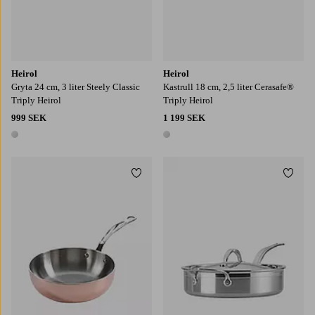
Heirol
Heirol
Gryta 24 cm, 3 liter Steely Classic
Kastrull 18 cm, 2,5 liter Cerasafe®
Triply Heirol
Triply Heirol
999 SEK
1 199 SEK
1 färg
1 färg
Lägg till i favoriter
Lägg t