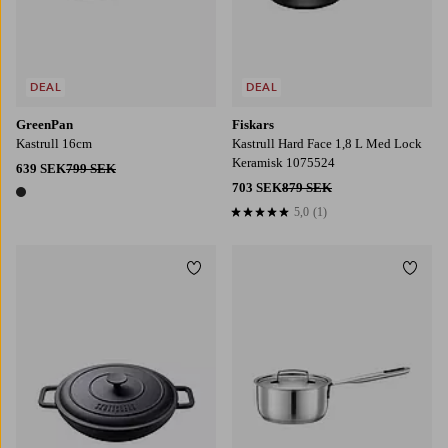
DEAL
DEAL
GreenPan
Fiskars
Kastrull 16cm
Kastrull Hard Face 1,8 L Med Lock
Keramisk 1075524
639 SEK
799 SEK
703 SEK
879 SEK
1 färg
5,0
(1)
5,0 baserat på 1 st betyg
Lägg till i favoriter
Lägg t