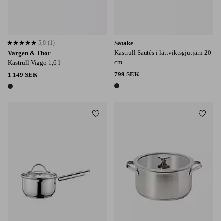
5,0
(1)
Satake
5,0 baserat på 1 st betyg
Kastrull Sautés i lättviktsgjutjärn 20
Vargen & Thor
cm
Kastrull Viggo 1,6 l
799 SEK
1 149 SEK
1 färg
1 färg
Lägg till i favoriter
Lägg t