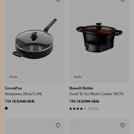
Lägg till i favoriter
Lägg t
DEAL
DEAL
GreenPan
Russell Hobbs
Stekpanna 28cm/3.10L
Good To Go Multi Cooker 28270
759 SEK
949 SEK
799 SEK
999 SEK
4,0
(4)
4,0 baserat på 4 st betyg
1 färg
Lägg till i favoriter
Lägg t