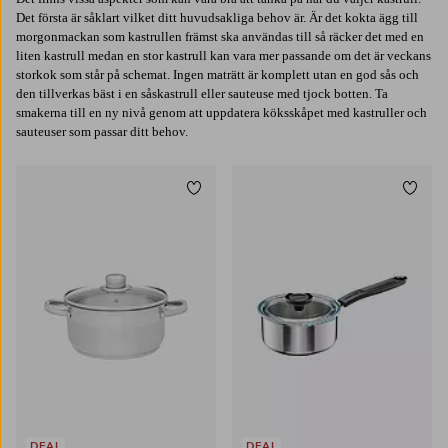
Det första är såklart vilket ditt huvudsakliga behov är. Är det kokta ägg till
morgonmackan som kastrullen främst ska användas till så räcker det med en
liten kastrull medan en stor kastrull kan vara mer passande om det är veckans
storkok som står på schemat. Ingen maträtt är komplett utan en god sås och
den tillverkas bäst i en såskastrull eller sauteuse med tjock botten. Ta
smakerna till en ny nivå genom att uppdatera köksskåpet med kastruller och
sauteuser som passar ditt behov.
Lägg till i favoriter
Lägg t
DEAL
DEAL