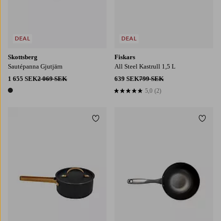
DEAL
DEAL
Skottsberg
Fiskars
Sautépanna Gjutjärn
All Steel Kastrull 1,5 L
1 655 SEK
2 069 SEK
639 SEK
799 SEK
5,0
(2)
5,0 baserat på 2 st betyg
1 färg
Lägg till i favoriter
Lägg t