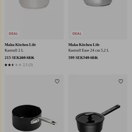
DEAL
DEAL
Maku Kitchen Life
Maku Kitchen Life
Kastrull 2 L
Kastrull Ease 24 cm 5,2 L
215 SEK
269 SEK
599 SEK
749 SEK
2,3
(3)
2,3 baserat på 3 st betyg
Lägg till i favoriter
Lägg t