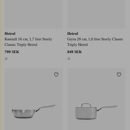
Heirol
Heirol
Kastrull 16 cm, 1,7 liter Steely
Gryta 20 cm, 1,6 liter Steely Classic
Classic Triply Heirol
Triply Heirol
799 SEK
849 SEK
1 färg
1 färg
Lägg till i favoriter
Lägg t