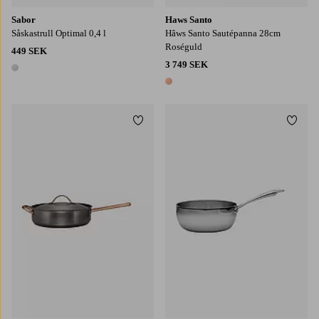
Sabor
Haws Santo
Såskastrull Optimal 0,4 l
Hâws Santo Sautépanna 28cm
Roséguld
449 SEK
3 749 SEK
1 färg
1 färg
Lägg till i favoriter
Lägg t