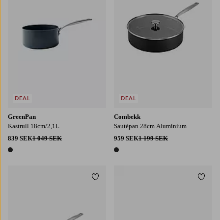
DEAL
DEAL
GreenPan
Combekk
Kastrull 18cm/2,1L
Sautépan 28cm Aluminium
839 SEK
1 049 SEK
959 SEK
1 199 SEK
1 färg
1 färg
Lägg till i favoriter
Lägg t