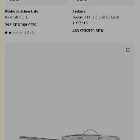
Maku Kitchen Life
Fiskars
Kastrull 6,5 L
Kastrull FF 1,5 L Med Lock
1072315
295 SEK
369 SEK
463 SEK
579 SEK
2,0
(1)
2,0 baserat på 1 st betyg
Lägg t