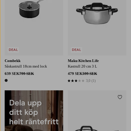
DEAL
DEAL
Combekk
Maku Kitchen Life
Såskastrull 18cm med lock
Kastrull 20 cm 3 L
639 SEK
799 SEK
479 SEK
599 SEK
3,0
(1)
3,0 baserat på 1 st betyg
1 färg
Lägg t