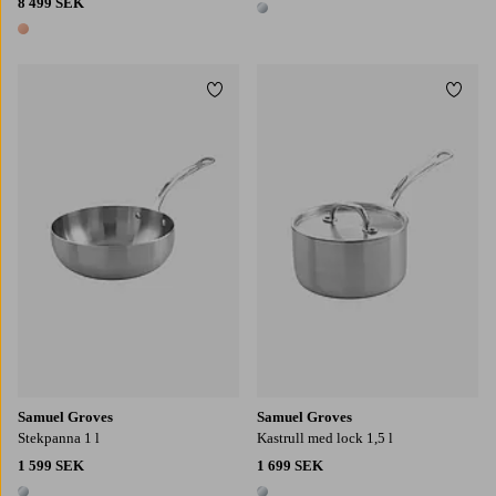
8 499 SEK
1 färg
1 färg
Lägg till i favoriter
Lägg t
Samuel Groves
Samuel Groves
Stekpanna 1 l
Kastrull med lock 1,5 l
1 599 SEK
1 699 SEK