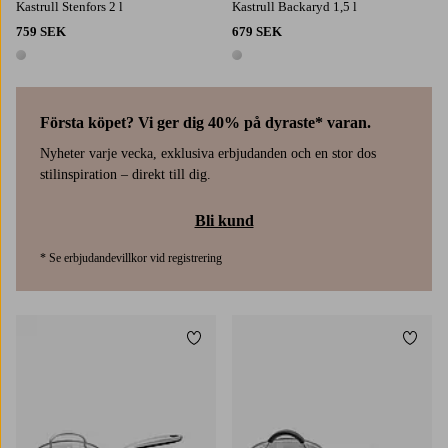
Kastrull Stenfors 2 l
Kastrull Backaryd 1,5 l
759 SEK
679 SEK
1 färg
1 färg
Första köpet? Vi ger dig 40% på dyraste* varan.
Nyheter varje vecka, exklusiva erbjudanden och en stor dos
stilinspiration – direkt till dig.
Bli kund
* Se erbjudandevillkor vid registrering
Lägg till i favoriter
Lägg t