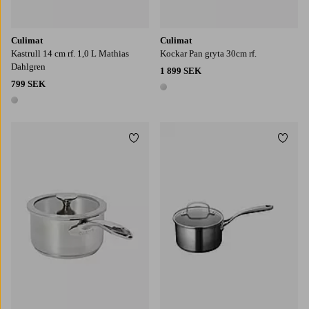
Culimat
Culimat
Kastrull 14 cm rf. 1,0 L Mathias
Kockar Pan gryta 30cm rf.
Dahlgren
1 899 SEK
799 SEK
1 färg
1 färg
Lägg till i favoriter
Lägg t