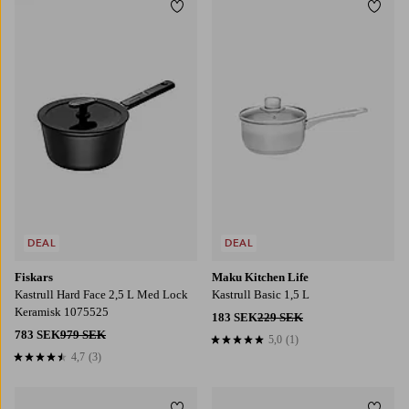
Lägg till i favoriter
Lägg t
DEAL
DEAL
Fiskars
Maku Kitchen Life
Kastrull Hard Face 2,5 L Med Lock
Kastrull Basic 1,5 L
Keramisk 1075525
183 SEK
229 SEK
783 SEK
979 SEK
5,0
(1)
5,0 baserat på 1 st betyg
4,7
(3)
4,7 baserat på 3 st betyg