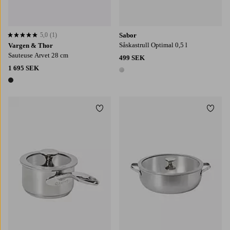
5,0
(1)
Sabor
5,0 baserat på 1 st betyg
Såskastrull Optimal 0,5 l
Vargen & Thor
Sauteuse Arvet 28 cm
499 SEK
1 695 SEK
1 färg
1 färg
Lägg till i favoriter
Lägg t