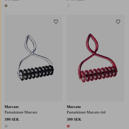
1 färg
1 färg
Lägg till i favoriter
Lägg t
Marcato
Marcato
Pastaskärare Marcato
Pastaskärare Marcato röd
399 SEK
399 SEK
1 färg
1 färg