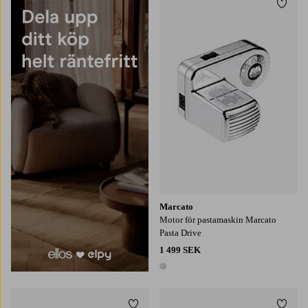
Lägg t
Läs mer
Marcato
Motor för pastamaskin Marcato
Pasta Drive
1 499 SEK
1 färg