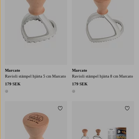
Marcato
Marcato
Ravioli stämpel hjärta 5 cm Marcato
Ravioli stämpel hjärta 8 cm Marcato
179 SEK
179 SEK
1 färg
1 färg
Lägg till i favoriter
Lägg t