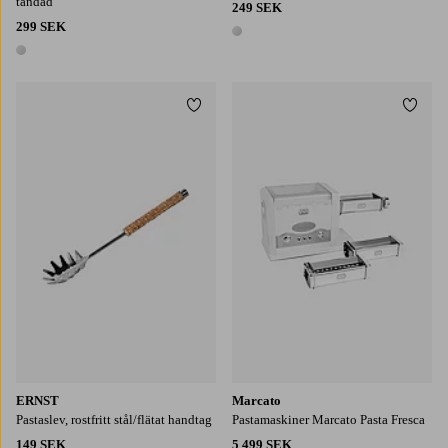
tandad
249 SEK
299 SEK
1 färg
1 färg
Lägg till i favoriter
Lägg t
ERNST
Marcato
Pastaslev, rostfritt stål/flätat handtag
Pastamaskiner Marcato Pasta Fresca
149 SEK
5 499 SEK