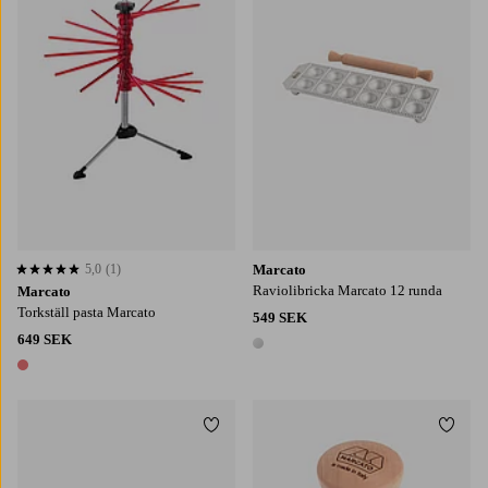
5,0
(1)
Marcato
5,0 baserat på 1 st betyg
Raviolibricka Marcato 12 runda
Marcato
Torkställ pasta Marcato
549 SEK
649 SEK
1 färg
1 färg
Lägg till i favoriter
Lägg t