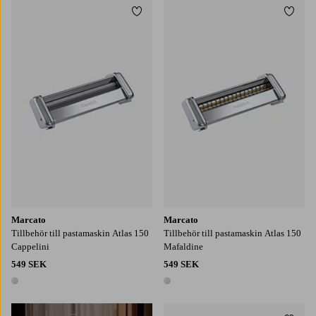
Lägg till i favoriter
Lägg t
Marcato
Marcato
Tillbehör till pastamaskin Atlas 150
Tillbehör till pastamaskin Atlas 150
Cappelini
Mafaldine
549 SEK
549 SEK
1 färg
1 färg