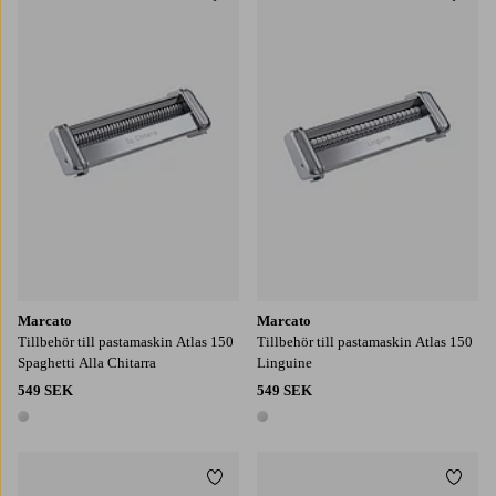
Lägg till i favoriter
Lägg t
Marcato
Marcato
Tillbehör till pastamaskin Atlas 150
Tillbehör till pastamaskin Atlas 150
Spaghetti Alla Chitarra
Linguine
549 SEK
549 SEK
1 färg
1 färg
Lägg till i favoriter
Lägg t