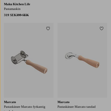
Maku Kitchen Life
Pastamaskin
319 SEK
399 SEK
Lägg till i favoriter
Lägg t
Marcato
Marcato
Pastaskärare Marcato fyrkantig
Pastaskärare Marcato tandad