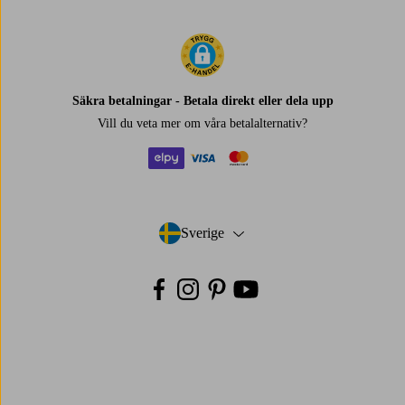
Säkra betalningar - Betala direkt eller dela upp
Vill du veta mer om
våra betalalternativ
?
elpy
visa
mastercard
Sverige
- Välj land
Facebook
Instagram
Pinterest
Youtube