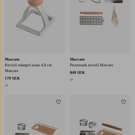
Marcato
Marcato
Ravioli stämpel suare 4,8 cm
Presentask ravioli Marcato
Marcato
849 SEK
179 SEK
1 färg
1 färg
Lägg till i favoriter
Lägg t