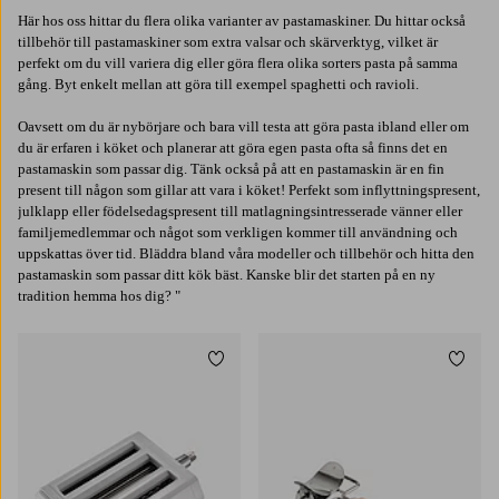
Här hos oss hittar du flera olika varianter av pastamaskiner. Du hittar också
tillbehör till pastamaskiner som extra valsar och skärverktyg, vilket är
perfekt om du vill variera dig eller göra flera olika sorters pasta på samma
gång. Byt enkelt mellan att göra till exempel spaghetti och ravioli.
Oavsett om du är nybörjare och bara vill testa att göra pasta ibland eller om
du är erfaren i köket och planerar att göra egen pasta ofta så finns det en
pastamaskin som passar dig. Tänk också på att en pastamaskin är en fin
present till någon som gillar att vara i köket! Perfekt som inflyttningspresent,
julklapp eller födelsedagspresent till matlagningsintresserade vänner eller
familjemedlemmar och något som verkligen kommer till användning och
uppskattas över tid. Bläddra bland våra modeller och tillbehör och hitta den
pastamaskin som passar ditt kök bäst. Kanske blir det starten på en ny
tradition hemma hos dig? "
Lägg till i favoriter
Lägg t