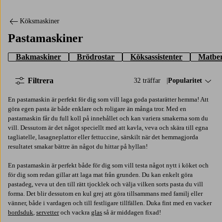
Köksmaskiner
Pastamaskiner
Bakmaskiner
Brödrostar
Köksassistenter
Matbe
Filtrera
32 träffar
Sortera på:
Popularitet
En pastamaskin är perfekt för dig som vill laga goda pastarätter hemma! Att
göra egen pasta är både enklare och roligare än många tror. Med en
pastamaskin får du full koll på innehållet och kan variera smakerna som du
vill. Dessutom är det något speciellt med att kavla, veva och skära till egna
tagliatelle, lasagneplattor eller fettuccine, särskilt när det hemmagjorda
resultatet smakar bättre än något du hittar på hyllan!
En pastamaskin är perfekt både för dig som vill testa något nytt i köket och
för dig som redan gillar att laga mat från grunden. Du kan enkelt göra
pastadeg, veva ut den till rätt tjocklek och välja vilken sorts pasta du vill
forma. Det blir dessutom en kul grej att göra tillsammans med familj eller
vänner, både i vardagen och till festligare tillfällen. Duka fint med en vacker
bordsduk
,
servetter
och vackra
glas
så är middagen fixad!