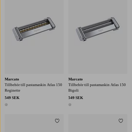
Marcato
Marcato
Tillbehör till pastamaskin Atlas 150
Tillbehör till pastamaskin Atlas 150
Reginette
Bigoli
549 SEK
549 SEK
1 färg
1 färg
Lägg till i favoriter
Lägg t