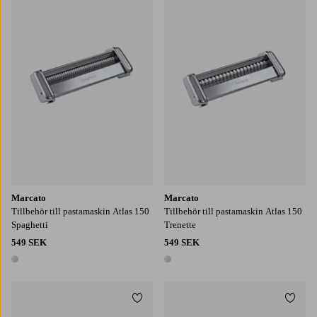
Marcato
Marcato
Tillbehör till pastamaskin Atlas 150
Tillbehör till pastamaskin Atlas 150
Spaghetti
Trenette
549 SEK
549 SEK
1 färg
1 färg
Lägg till i favoriter
Lägg t