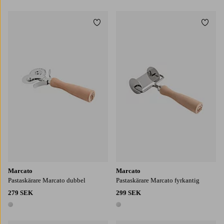
Lägg till i favoriter
Lägg t
Marcato
Marcato
Pastaskärare Marcato dubbel
Pastaskärare Marcato fyrkantig
279 SEK
299 SEK
1 färg
1 färg