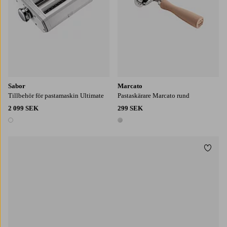
Sabor
Marcato
Tillbehör för pastamaskin Ultimate
Pastaskärare Marcato rund
2 099 SEK
299 SEK
1 färg
1 färg
Lägg t