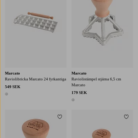
Marcato
Marcato
Raviolibricka Marcato 24 fyrkantiga
Raviolistämpel stjärna 6,5 cm
Marcato
549 SEK
179 SEK
1 färg
1 färg
Lägg till i favoriter
Lägg t