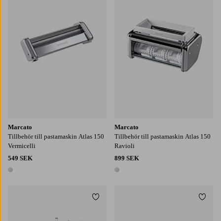
Marcato
Marcato
Tillbehör till pastamaskin Atlas 150
Tillbehör till pastamaskin Atlas 150
Vermicelli
Ravioli
549 SEK
899 SEK
1 färg
1 färg
Lägg till i favoriter
Lägg t