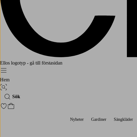
Ellos logotyp - gå till förstasidan
Meny
Hem
Bildsök
Sök
Gå till favoritmarkerade produkter
Gå till kundvagnen
Nyheter
Gardiner
Sängkläder