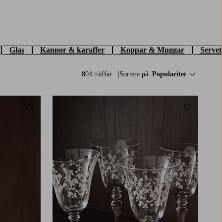
Glas
Kannor & karaffer
Koppar & Muggar
Servet
804 träffar
Sortera på:
Popularitet
Lägg till i favoriter
Lägg till i