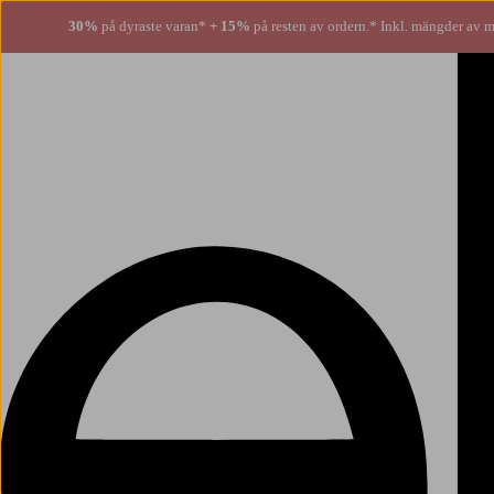
30%
på dyraste varan*
+ 15%
på resten av ordern.* Inkl. mängder av m