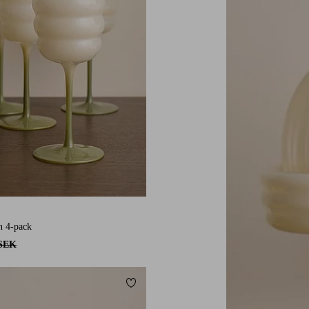
n 4-pack
 SEK
Lägg till i favoriter