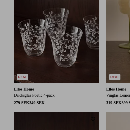
DEAL
DEAL
Ellos Home
Ellos Home
Dricksglas Poetic 4-pack
Vinglas Lemo
279 SEK
349 SEK
319 SEK
399
Lägg till i favoriter