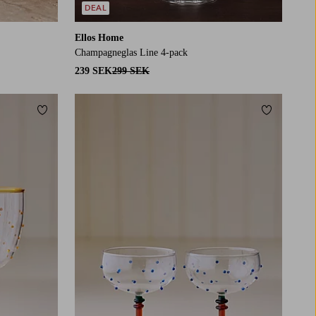
DEAL
Ellos Home
Champagneglas Line 4-pack
239 SEK
299 SEK
Lägg till i favoriter
Lägg till i