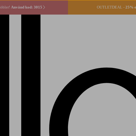
öbler!
Använd kod: 3015
OUTLETDEAL -
25% ex