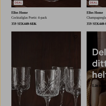
DEAL
DEAL
Ellos Home
Ellos Home
Cocktailglas Poetic 4-pack
Champagneglas
359 SEK
449 SEK
359 SEK
449
Lägg till i favoriter
Läs mer