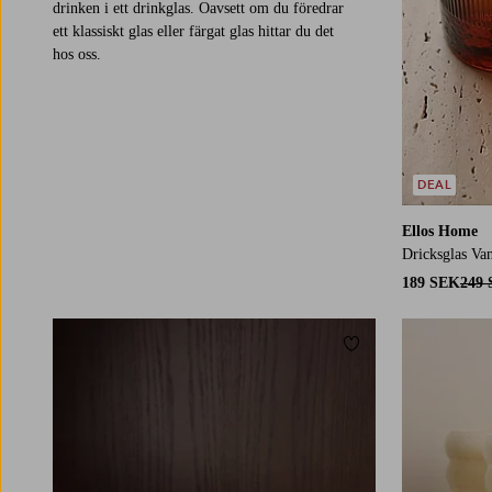
drinken i ett drinkglas. Oavsett om du föredrar
ett klassiskt glas eller färgat glas hittar du det
hos oss.
DEAL
Ellos Home
Dricksglas Va
189 SEK
249
Lägg till i favoriter