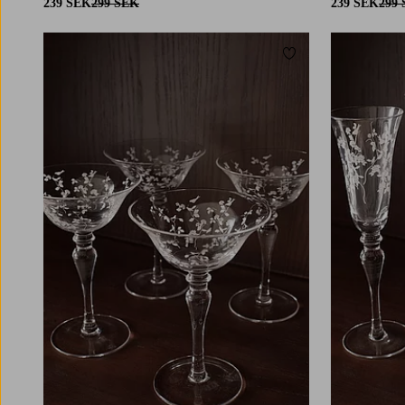
239 SEK
299 SEK
239 SEK
299
Lägg till i favoriter