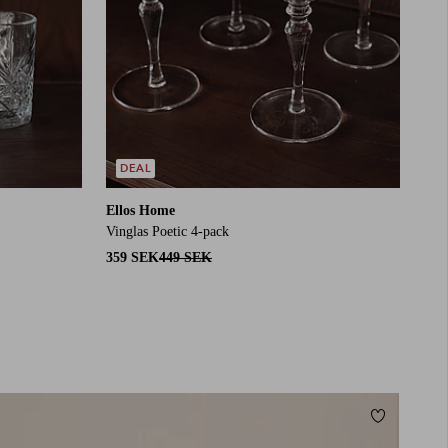
DEAL
Ellos Home
Vinglas Poetic 4-pack
359 SEK
449 SEK
Lägg till i