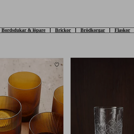
Bordsdukar & löpare
Brickor
Brödkorgar
Flaskor
Lägg till i favoriter