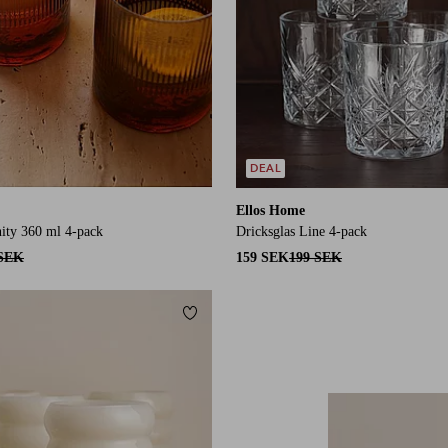
DEAL
Ellos Home
nity 360 ml 4-pack
Dricksglas Line 4-pack
 SEK
159 SEK
199 SEK
Lägg till i favoriter