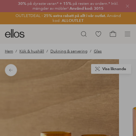
30%
på dyraste varan*
+ 15%
på resten av ordern.* Inkl.
Stän
mängder av möbler!
Använd kod: 3015
OUTLETDEAL -
25% extra rabatt på allt i vår outlet.
Använd
kod:
ALLOUTLET
Ellos
Gå
Sök
logotyp
till
Gå
-
favoritmarkerade
till
Hem
Kök & hushåll
Dukning & servering
Glas
gå
produkter
kundvagne
till
förstasidan
Visa liknande
Tillbaka