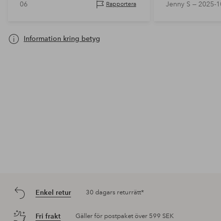
06
Jenny S —
2025-1
Rapportera
Information kring betyg
Enkel retur
30 dagars returrätt*
Fri frakt
Gäller för postpaket över 599 SEK