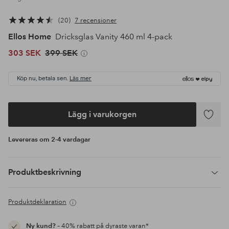
20
7 recensioner
Ellos Home
Dricksglas Vanity 460 ml 4-pack
303 SEK
399 SEK
Köp nu, betala sen.
Läs mer
Lägg i varukorgen
Lägg
till
Levereras om 2-4 vardagar
i
favoriter
Produktbeskrivning
Produktdeklaration
Ny kund?
– 40% rabatt på dyraste varan*