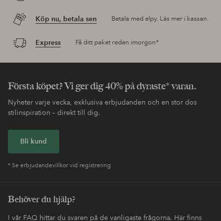
Köp nu, betala sen
Betala med elpy. Läs mer i kassan.
Express
Få ditt paket redan imorgon*
Första köpet? Vi ger dig 40% på dyraste* varan.
Nyheter varje vecka, exklusiva erbjudanden och en stor dos
stilinspiration – direkt till dig.
Bli kund
* Se erbjudandevillkor vid registrering
Behöver du hjälp?
I vår FAQ hittar du svaren på de vanligaste frågorna. Här finns