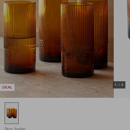
1
/
4
DEAL
Färg: Amber