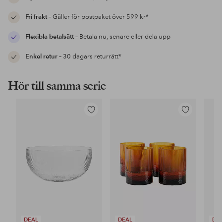
Fri frakt
– Gäller för postpaket över 599 kr*
Flexibla betalsätt
– Betala nu, senare eller dela upp
Enkel retur
– 30 dagars returrätt*
Hör till samma serie
Lägg
Lägg
till
till
i
i
favoriter
favoriter
DEAL
DEAL
DE