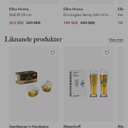
Ellos Home
Ellos Home
Ellos
Skål Ø 28 cm
Dricksglas Vanity 360 ml 4-pack
Karaf
263 SEK
329 SEK
189 SEK
249 SEK
143 
Liknande produkter
Visa mer
Lägg
Lägg
till
till
i
i
favoriter
favoriter
Gentlemen's Hardware
Ritzenhoff
Ritze