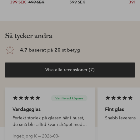
399 SEK
499 SEK
599 SEK
399 
Så tycker andra
4.7
baserat på
20
st betyg
Visa alla recensioner (7)
Verifierad köpare
Vardagsglas
Fint glas
Perfekt storlek på glasen här i huset,
Snabb leverans
de små blir alltid kvar i skåpet medan
dessa stora används!
Ingebjørg K —
2026-03-