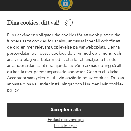
Säkra betalningar - Betala direkt eller dela upp
Dina cookies, ditt val!
Vill du veta mer om
våra betalalternativ
?
Ellos använder obligatoriska cookies för att webbplatsen ska
elpy
elpy
fungera samt cookies för analys, anpassat innehåll och för att
ge dig en mer relevant upplevelse på vår webbplats. Denna
persondatan och dessa cookies delar vi med de annons- och
analysföretag vi arbetar med. Detta för att analysera hur du
Sverige - Välj land
använder sidan samt i främjandet av vår marknadsföring så att
du kan få mer personanpassade annonser. Genom att klicka
Acceptera samtycker du till vår användning av cookies. Du kan
Facebook
Instagram
Pinterest
Youtube
anpassa dina val under Inställningar och läsa mer i vår
cookie-
policy
Acceptera alla
Endast nödvändiga
Öpp
Inställningar
chatt