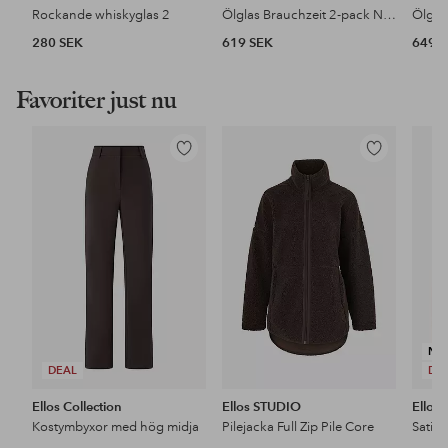
Rockande whiskyglas 2
Ölglas Brauchzeit 2-pack NO; 7
280 SEK
619 SEK
649 
Favoriter just nu
Lägg
Lägg
till
till
i
i
favoriter
favoriter
NY
DEAL
DE
Ellos Collection
Ellos STUDIO
Ellos 
Kostymbyxor med hög midja
Pilejacka Full Zip Pile Core
Satin