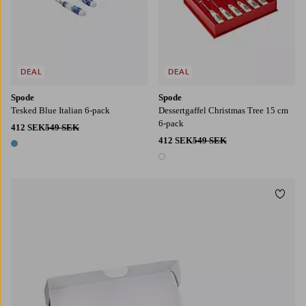
DEAL
DEAL
Spode
Spode
Tesked Blue Italian 6-pack
Dessertgaffel Christmas Tree 15 cm
6-pack
412 SEK
549 SEK
412 SEK
549 SEK
1 färg
1 färg
Lägg t