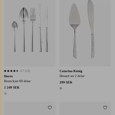
4,7
(12)
Catarina König
4,7 baserat på 12 st betyg
Dessert set 2 delar
Dorre
Bestickset 60 delar
299 SEK
1 249 SEK
1 färg
1 färg
Lägg till i favoriter
Lägg t