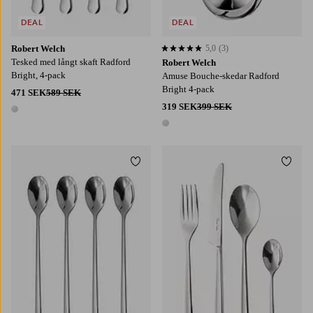
DEAL
DEAL
Robert Welch
5,0
(3)
5,0 baserat på 3 st betyg
Tesked med långt skaft Radford
Robert Welch
Bright, 4-pack
Amuse Bouche-skedar Radford
Bright 4-pack
471 SEK
589 SEK
319 SEK
399 SEK
1 färg
1 färg
Lägg till i favoriter
Lägg t