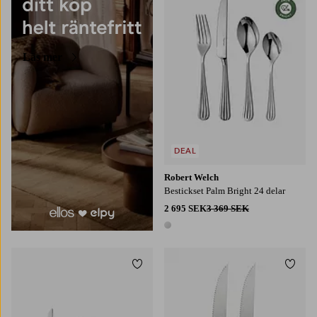
Läs mer
DEAL
Robert Welch
Bestickset Palm Bright 24 delar
2 695 SEK
3 369 SEK
1 färg
Lägg till i favoriter
Lägg t