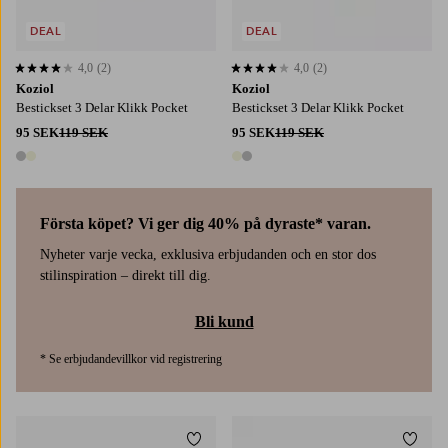
DEAL
DEAL
4,0
(2)
4,0
(2)
4,0 baserat på 2 st betyg
4,0 baserat på 2 st betyg
Koziol
Koziol
Bestickset 3 Delar Klikk Pocket
Bestickset 3 Delar Klikk Pocket
95 SEK
119 SEK
95 SEK
119 SEK
2 färger
2 färger
Första köpet? Vi ger dig 40% på dyraste* varan.
Nyheter varje vecka, exklusiva erbjudanden och en stor dos
stilinspiration – direkt till dig.
Bli kund
* Se erbjudandevillkor vid registrering
Lägg till i favoriter
Lägg t