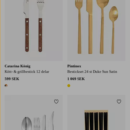
Catarina König
Pintinox
Kött- & grillbestick 12 delar
Bestickset 24 st Duke Sun Satin
599 SEK
1 069 SEK
1 färg
1 färg
Lägg till i favoriter
Lägg t