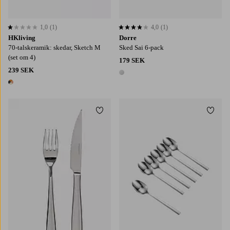
1,0
(1)
4,0
(1)
1,0 baserat på 1 st betyg
4,0 baserat på 1 st betyg
HKliving
Dorre
70-talskeramik: skedar, Sketch M
Sked Sai 6-pack
(set om 4)
179 SEK
239 SEK
1 färg
1 färg
Lägg till i favoriter
Lägg t