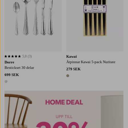
5,0
(3)
Kawai
5,0 baserat på 3 st betyg
Ätpinnar Kawai 5-pack Nuritate
Dorre
Bestickset 30 delar
279 SEK
699 SEK
1 färg
1 färg