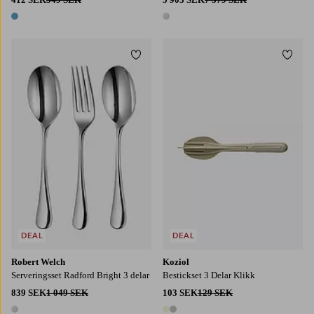
1 färg
1 färg
Lägg till i favoriter
Lägg t
DEAL
DEAL
Robert Welch
Koziol
Serveringsset Radford Bright 3 delar
Bestickset 3 Delar Klikk
839 SEK
1 049 SEK
103 SEK
129 SEK