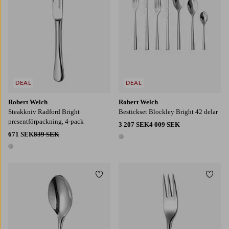
DEAL
DEAL
Robert Welch
Robert Welch
Steakkniv Radford Bright
Bestickset Blockley Bright 42 delar
presentförpackning, 4-pack
3 207 SEK
4 009 SEK
671 SEK
839 SEK
1 färg
1 färg
Lägg till i favoriter
Lägg t