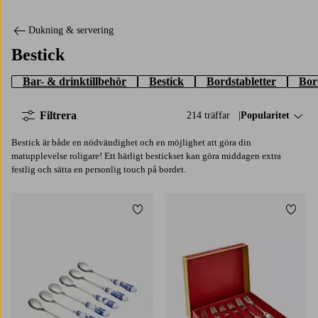
Dukning & servering
Bestick
Bar- & drinktillbehör
Bestick
Bordstabletter
Bor
Filtrera
214 träffar
Sortera på:
Popularitet
Bestick är både en nödvändighet och en möjlighet att göra din
matupplevelse roligare! Ett härligt bestickset kan göra middagen extra
festlig och sätta en personlig touch på bordet.
Lägg till i favoriter
Lägg t