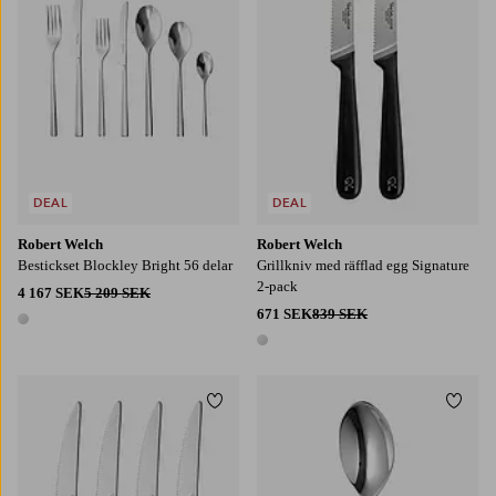
DEAL
DEAL
Robert Welch
Robert Welch
Bestickset Blockley Bright 56 delar
Grillkniv med räfflad egg Signature
2-pack
4 167 SEK
5 209 SEK
671 SEK
839 SEK
1 färg
1 färg
Lägg till i favoriter
Lägg t