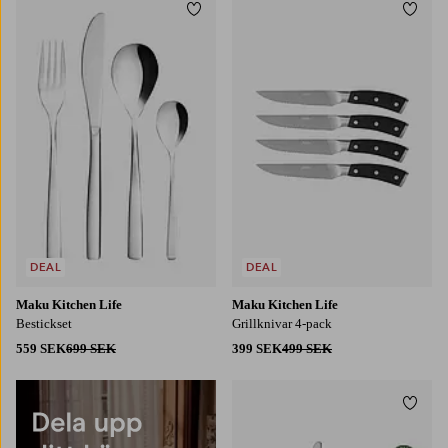
Lägg till i favoriter
Lägg t
DEAL
DEAL
Maku Kitchen Life
Maku Kitchen Life
Bestickset
Grillknivar 4-pack
559 SEK
699 SEK
399 SEK
499 SEK
Lägg t