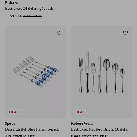
Fiskars
Bestickset 24 delar i gåvoask
1 159 SEK
1 449 SEK
Lägg till i favoriter
Lägg t
DEAL
DEAL
Spode
Robert Welch
Dessertgaffel Blue Italian 6-pack
Bestickset Radford Bright 56 delar
412 SEK
549 SEK
5 903 SEK
7 379 SEK