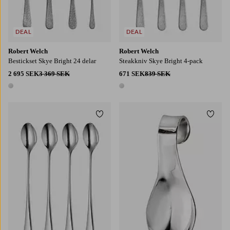
DEAL
DEAL
Robert Welch
Robert Welch
Bestickset Skye Bright 24 delar
Steakkniv Skye Bright 4-pack
2 695 SEK
3 369 SEK
671 SEK
839 SEK
1 färg
1 färg
Lägg till i favoriter
Lägg t