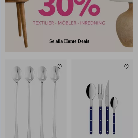
Se alla Home Deals
Lägg till i favoriter
Lägg t