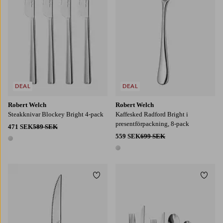
DEAL
DEAL
Robert Welch
Robert Welch
Steakknivar Blockey Bright 4-pack
Kaffesked Radford Bright i
presentförpackning, 8-pack
471 SEK
589 SEK
559 SEK
699 SEK
1 färg
1 färg
Lägg till i favoriter
Lägg t