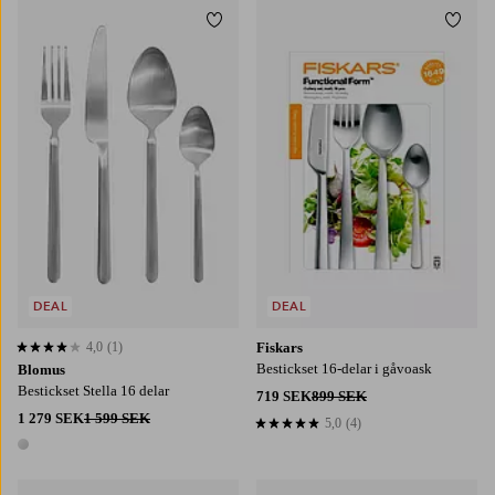
Lägg till i favoriter
Lägg t
DEAL
DEAL
4,0
(1)
Fiskars
4,0 baserat på 1 st betyg
Bestickset 16-delar i gåvoask
Blomus
Bestickset Stella 16 delar
719 SEK
899 SEK
1 279 SEK
1 599 SEK
5,0
(4)
5,0 baserat på 4 st betyg
1 färg