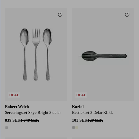
1 färg
2 färger
Lägg till i favoriter
Lägg t
DEAL
DEAL
Robert Welch
Koziol
Serveringsset Skye Bright 3 delar
Bestickset 3 Delar Klikk
839 SEK
1 049 SEK
103 SEK
129 SEK
1 färg
2 färger