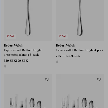
DEAL
DEAL
Robert Welch
Robert Welch
Espressosked Radford Bright
Canapegaffel Radford Bright 4-pack
presentförpackning 8-pack
295 SEK
369 SEK
559 SEK
699 SEK
1 färg
1 färg
Lägg till i favoriter
Lägg t