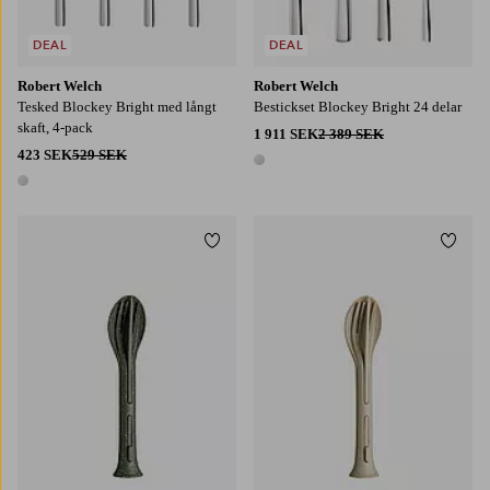
DEAL
DEAL
Robert Welch
Robert Welch
Tesked Blockey Bright med långt
Bestickset Blockey Bright 24 delar
skaft, 4-pack
1 911 SEK
2 389 SEK
423 SEK
529 SEK
1 färg
1 färg
Lägg till i favoriter
Lägg t