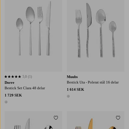
5,0
(1)
Muubs
5,0 baserat på 1 st betyg
Bestick Uta - Polerat stål 16 delar
Dorre
Bestick Set Clara 48 delar
1 614 SEK
1 729 SEK
1 färg
1 färg
Lägg till i favoriter
Lägg t