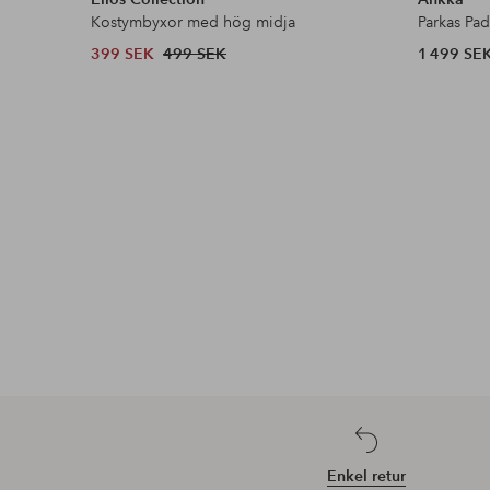
Kostymbyxor med hög midja
Parkas Pa
399 SEK
499 SEK
1 499 SE
Enkel retur