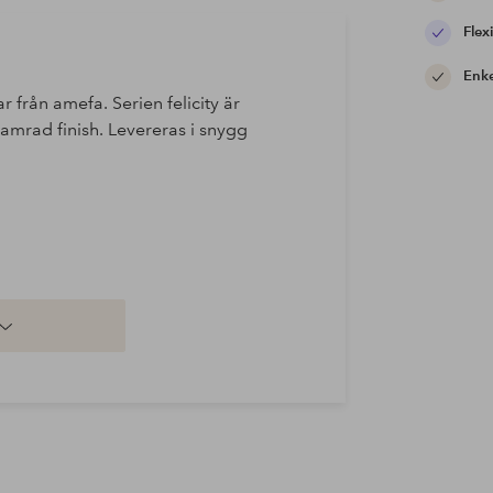
Flexi
Enke
r från amefa. Serien felicity är
, hamrad finish. Levereras i snygg