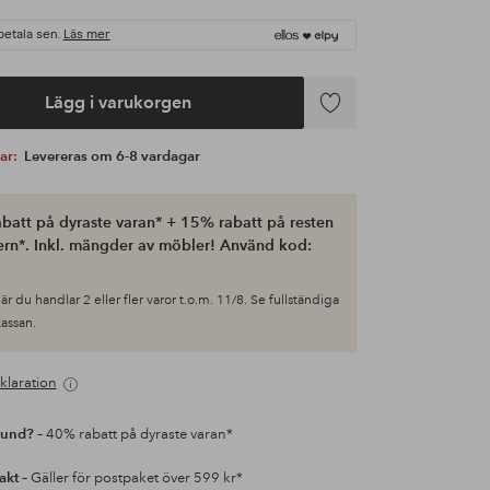
betala sen.
Läs mer
Lägg i varukorgen
Lägg
till
var:
Levereras om 6-8 vardagar
i
favoriter
batt på dyraste varan* + 15% rabatt på resten
ern*. Inkl. mängder av möbler! Använd kod:
är du handlar 2 eller fler varor t.o.m. 11/8. Se fullständiga
 kassan.
klaration
kund?
– 40% rabatt på dyraste varan*
rakt
– Gäller för postpaket över 599 kr*