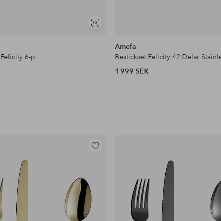
Visa
liknande
Amefa
 Felicity 6-p
Bestickset Felicity 42 Delar Stainl
1 999 SEK
Lägg
till
i
favoriter