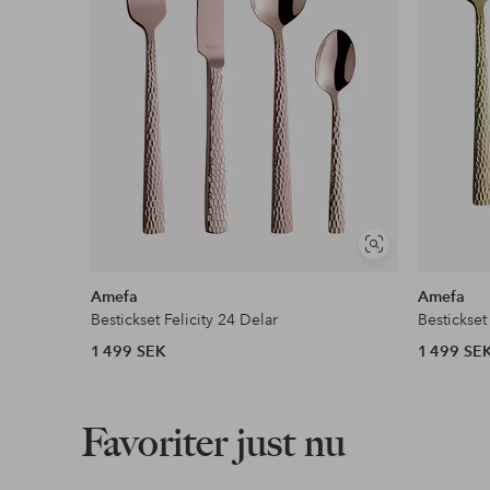
Visa
liknande
Amefa
Amefa
Bestickset Felicity 24 Delar
Bestickset
1 499 SEK
1 499 SE
Favoriter just nu