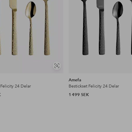
Visa
liknande
Amefa
 Felicity 24 Delar
Bestickset Felicity 24 Delar
K
1 499 SEK