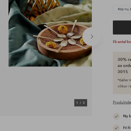
Köp nu, 
Nästa
Få antal k
produkt
30% ra
av ord
3015
*Gäller n
villkor i
Produktde
1
/
2
Ny 
Fri f