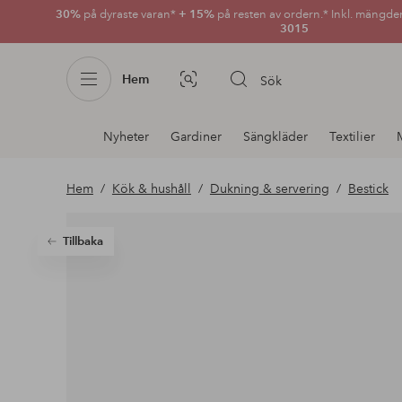
30%
på dyraste varan*
+ 15%
på resten av ordern.* Inkl. mängde
3015
Hem
Sök
Bildsök
Avdelnings
Nyheter
Gardiner
Sängkläder
Textilier
navigation
Hem
Kök & hushåll
Dukning & servering
Bestick
Tillbaka