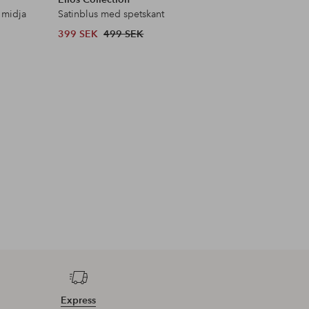
 midja
Satinblus med spetskant
Pilejacka 
399 SEK
499 SEK
599 SEK
Express