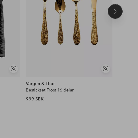
Nästa
produkt
Visa
Visa
liknande
liknande
Vargen & Thor
Vargen &
Bestickset Frost 16 delar
Dessertbes
999 SEK
449 SEK