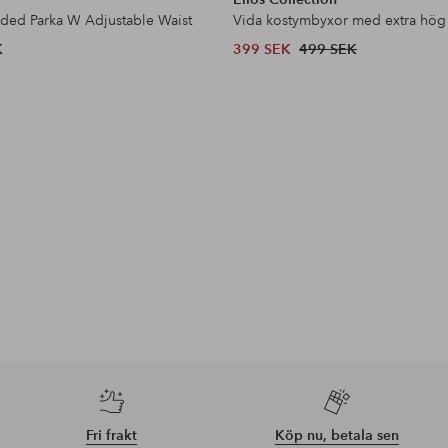
dded Parka W Adjustable Waist
Vida kostymbyxor med extra hög
K
399 SEK
499 SEK
Fri frakt
Köp nu, betala sen