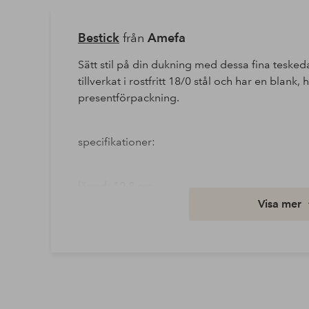
Bestick
från
Amefa
Sätt stil på din dukning med dessa fina teskeda
tillverkat i rostfritt 18/0 stål och har en blank
presentförpackning.
specifikationer:
längd: 10,8 cm
Visa mer
material: rostfritt 18/0 stål
tvättråd: diskmaskin
Artikelnummer: 1746502-03-0
Ladda ner högupplöst bild