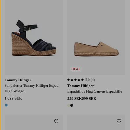
DEAL
Tommy Hilfiger
5,0
(4)
5,0 baserat på 4 st betyg
Sandaletter Tommy Hilfiger Espad
Tommy Hilfiger
High Wedge
Espadrillos Flag Canvas Espadrille
1 099 SEK
559 SEK
699 SEK
1 färg
2 färger
Lägg till i favoriter
Lägg t