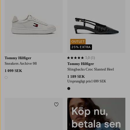
OUTLET
25% EXTRA
Tommy Hilfiger
5,0
(1)
5,0 baserat på 1 st betyg
Sneakers Archive 98
Tommy Hilfiger
Slingbacks Croc Slanted Heel
1 099 SEK
1 189 SEK
1 färg
Ursprungligt pris
1 699 SEK
1 färg
Lägg till i favoriter