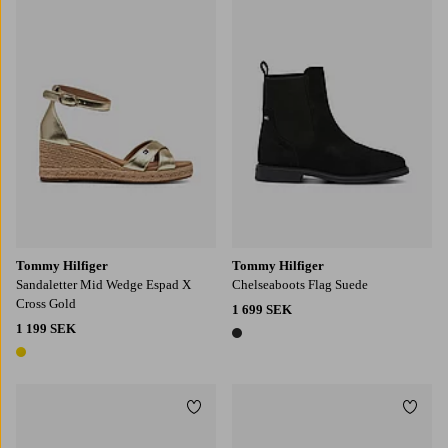
Tommy Hilfiger
Tommy Hilfiger
Sandaletter Mid Wedge Espad X
Chelseaboots Flag Suede
Cross Gold
1 699 SEK
1 199 SEK
1 färg
1 färg
Lägg till i favoriter
Lägg t