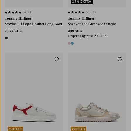
25% EXTRA
5,0
(1)
5,0
(1)
5,0 baserat på 1 st betyg
5,0 baserat på 1 st betyg
Tommy Hilfiger
Tommy Hilfiger
Stövlar TH Logo Leather Long Boot
Sneaker The Greenwich Suede
2 899 SEK
909 SEK
Ursprungligt pris
1 299 SEK
1 färg
2 färger
Lägg till i favoriter
Lägg t
OUTLET
OUTLET