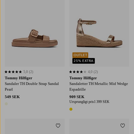
OUTLET
25% EXTRA
5,0
(2)
4,0
(2)
5,0 baserat på 2 st betyg
4,0 baserat på 2 st betyg
Tommy Hilfiger
Tommy Hilfiger
Sandaler TH Double Strap Sandal
Sandaletter TH Metallic Mid Wedge
Pearl
Espadrille
549 SEK
909 SEK
Ursprungligt pris
1 399 SEK
1 färg
1 färg
Lägg till i favoriter
Lägg t