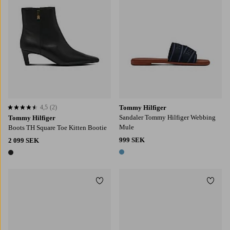
4,5
(2)
Tommy Hilfiger
4,5 baserat på 2 st betyg
Sandaler Tommy Hilfiger Webbing
Tommy Hilfiger
Mule
Boots TH Square Toe Kitten Bootie
999 SEK
2 099 SEK
1 färg
1 färg
Lägg till i favoriter
Lägg t