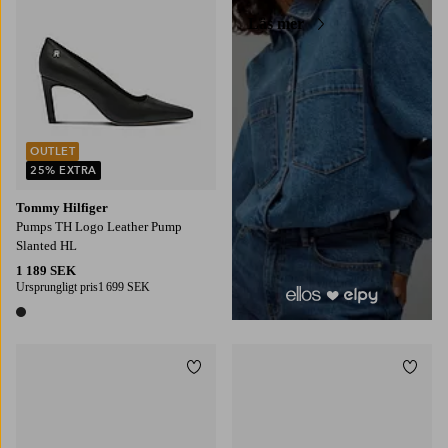
Läs mer
OUTLET
25% EXTRA
Tommy Hilfiger
Pumps TH Logo Leather Pump
Slanted HL
1 189 SEK
Ursprungligt pris
1 699 SEK
1 färg
Lägg till i favoriter
Lägg t