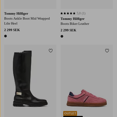
Tommy Hilfiger
5,0
(1)
5,0 baserat på 1 st betyg
Boots Ankle Boot Mid Wrapped
Tommy Hilfiger
Lthr Heel
Boots Biker Leather
2 299 SEK
2 299 SEK
1 färg
1 färg
Lägg till i favoriter
Lägg t
OUTLET