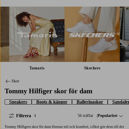
Tamaris
Skechers
Skor
Tommy Hilfiger skor för dam
Sneakers
Boots & kängor
Ballerinaskor
Sandaler
Filtrera
56 träffar
Sortera på:
Popularitet
1
Tommy Hilfigers skor för dam förenar stil och komfort, vilket gör dem till det