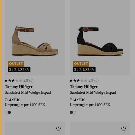
OUTLET
OUTLET
25% EXTRA
25% EXTRA
2,8
(5)
2,8
(5)
2,8 baserat på 5 st betyg
2,8 baserat på 5 st betyg
Tommy Hilfiger
Tommy Hilfiger
Sandalett Mid Wedge Espad
Sandalett Mid Wedge Espad
714 SEK
714 SEK
Ursprungligt pris
1 099 SEK
Ursprungligt pris
1 099 SEK
2 färger
2 färger
Lägg till i favoriter
Lägg t