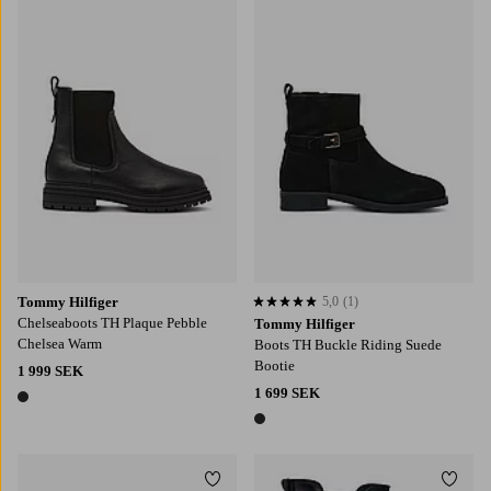
Tommy Hilfiger
5,0
(1)
5,0 baserat på 1 st betyg
Chelseaboots TH Plaque Pebble
Tommy Hilfiger
Chelsea Warm
Boots TH Buckle Riding Suede
Bootie
1 999 SEK
1 699 SEK
1 färg
1 färg
Lägg till i favoriter
Lägg t