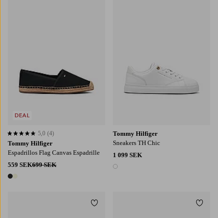
DEAL
5,0
(4)
Tommy Hilfiger
5,0 baserat på 4 st betyg
Sneakers TH Chic
Tommy Hilfiger
Espadrillos Flag Canvas Espadrille
1 099 SEK
559 SEK
699 SEK
1 färg
2 färger
Lägg till i favoriter
Lägg t