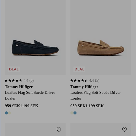
DEAL
DEAL
4,4
(5)
4,4
(5)
4,4 baserat på 5 st betyg
4,4 baserat på 5 st betyg
Tommy Hilfiger
Tommy Hilfiger
Loafers Flag Soft Suede Driver
Loafers Flag Soft Suede Driver
Loafer
Loafer
959 SEK
1 199 SEK
959 SEK
1 199 SEK
2 färger
2 färger
Lägg till i favoriter
Lägg t