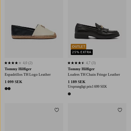
OUTLET
25% EXTRA
4,0
(2)
4,7
(3)
4,0 baserat på 2 st betyg
4,7 baserat på 3 st betyg
Tommy Hilfiger
Tommy Hilfiger
Espadrillos TH Logo Leather
Loafers TH Chain Fringe Leather
1 099 SEK
1 189 SEK
Ursprungligt pris
1 699 SEK
2 färger
1 färg
Lägg till i favoriter
Lägg t