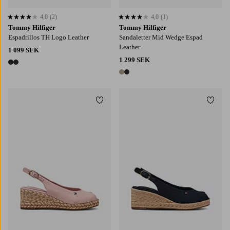
4,0
(2)
4,0
(1)
4,0 baserat på 2 st betyg
4,0 baserat på 1 st betyg
Tommy Hilfiger
Tommy Hilfiger
Espadrillos TH Logo Leather
Sandaletter Mid Wedge Espad
Leather
1 099 SEK
1 299 SEK
2 färger
2 färger
Lägg till i favoriter
Lägg t