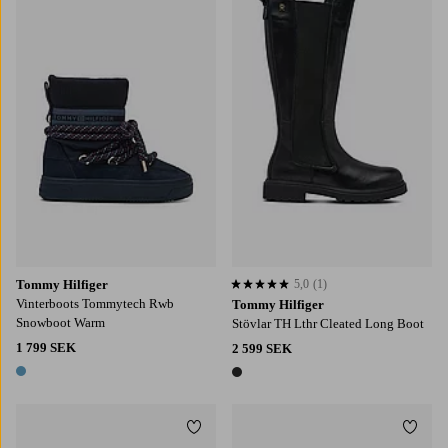
Tommy Hilfiger
5,0
(1)
5,0 baserat på 1 st betyg
Vinterboots Tommytech Rwb
Tommy Hilfiger
Snowboot Warm
Stövlar TH Lthr Cleated Long Boot
1 799 SEK
2 599 SEK
1 färg
1 färg
Lägg till i favoriter
Lägg t