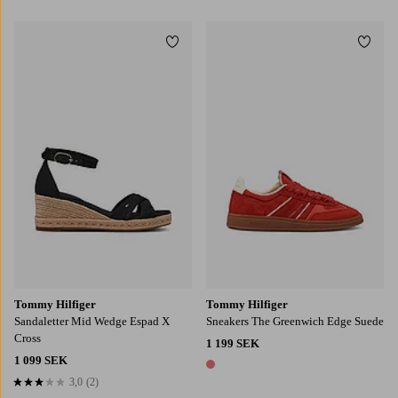
1 färg
Lägg till i favoriter
Lägg t
Tommy Hilfiger
Tommy Hilfiger
Sandaletter Mid Wedge Espad X
Sneakers The Greenwich Edge Suede
Cross
1 199 SEK
1 099 SEK
1 färg
3,0
(2)
3,0 baserat på 2 st betyg