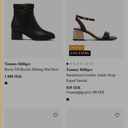
OUTLET
25% EXTRA
Tommy Hilfiger
1,0
(1)
1,0 baserat på 1 st betyg
Boots TH Buckle Riding Mid Heel
Tommy Hilfiger
Sandaletter Leather Ankle Strap
1 899 SEK
Espad Sandal
1 färg
839 SEK
Ursprungligt pris
1 399 SEK
1 färg
Lägg till i favoriter
Lägg t