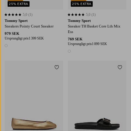
25% EXTRA
25% EXTRA
5,0
(1)
5,0
(1)
5,0 baserat på 1 st betyg
5,0 baserat på 1 st betyg
Tommy Sport
Tommy Sport
Sneakers Pointy Court Sneaker
Sneaker TH Basket Core Lth Mix
Ess
979 SEK
Ursprungligt pris
1 399 SEK
769 SEK
Ursprungligt pris
1 099 SEK
1 färg
1 färg
Lägg till i favoriter
Lägg t