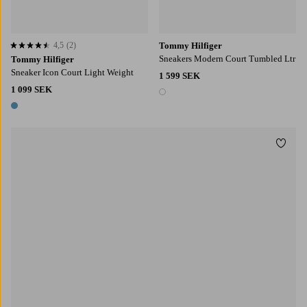
4,5
(2)
Tommy Hilfiger
4,5 baserat på 2 st betyg
Sneakers Modern Court Tumbled Ltr
Tommy Hilfiger
Sneaker Icon Court Light Weight
1 599 SEK
1 099 SEK
1 färg
1 färg
Lägg t