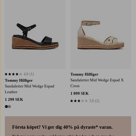
4,0
(1)
Tommy Hilfiger
4,0 baserat på 1 st betyg
Sandaletter Mid Wedge Espad X
Tommy Hilfiger
Cross
Sandaletter Mid Wedge Espad
Leather
1 099 SEK
1 299 SEK
3,0
(2)
3,0 baserat på 2 st betyg
2 färger
Första köpet? Vi ger dig 40% på dyraste* varan.