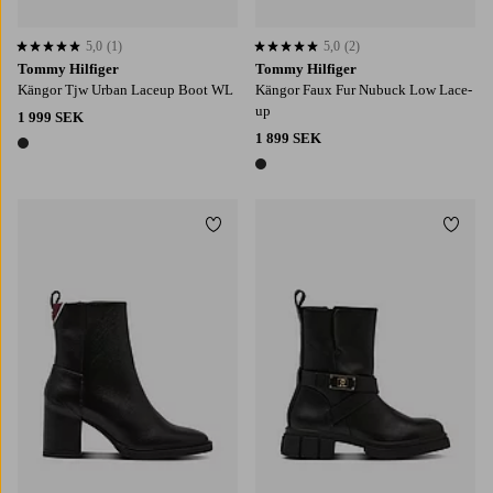
5,0
(1)
5,0
(2)
5,0 baserat på 1 st betyg
5,0 baserat på 2 st betyg
Tommy Hilfiger
Tommy Hilfiger
Kängor Tjw Urban Laceup Boot WL
Kängor Faux Fur Nubuck Low Lace-
up
1 999 SEK
1 899 SEK
1 färg
1 färg
Lägg till i favoriter
Lägg t