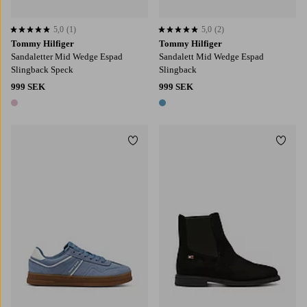
5,0
(1)
5,0
(2)
5,0 baserat på 1 st betyg
5,0 baserat på 2 st betyg
Tommy Hilfiger
Tommy Hilfiger
Sandaletter Mid Wedge Espad
Sandalett Mid Wedge Espad
Slingback Speck
Slingback
999 SEK
999 SEK
1 färg
1 färg
Lägg till i favoriter
Lägg t