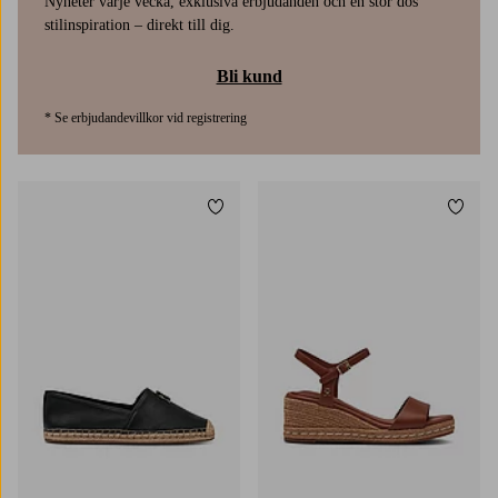
Nyheter varje vecka, exklusiva erbjudanden och en stor dos
stilinspiration – direkt till dig.
Bli kund
* Se erbjudandevillkor vid registrering
Lägg till i favoriter
Lägg t