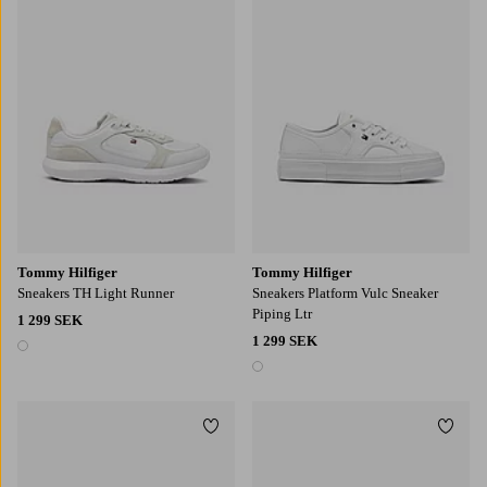
Tommy Hilfiger
Tommy Hilfiger
Sneakers TH Light Runner
Sneakers Platform Vulc Sneaker
Piping Ltr
1 299 SEK
1 299 SEK
1 färg
1 färg
Lägg till i favoriter
Lägg t