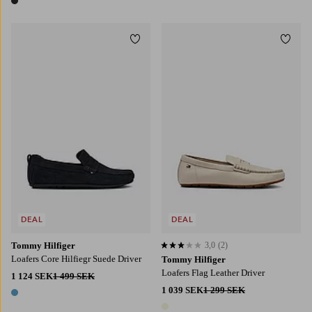
1 färg
Lägg till i favoriter
Lägg t
DEAL
DEAL
Tommy Hilfiger
3,0
(2)
3,0 baserat på 2 st betyg
Loafers Core Hilfiegr Suede Driver
Tommy Hilfiger
Loafers Flag Leather Driver
1 124 SEK
1 499 SEK
1 039 SEK
1 299 SEK
1 färg