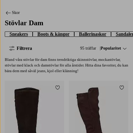
Skor
Stövlar Dam
Sneakers
Boots & kängor
Ballerinaskor
Sandaler
Filtrera
95 träffar
Sortera på:
Popularitet
Bland våra stövlar för dam finns trendriktiga skinnstövlar, mockastövlar,
stövlar med klack och damstövlar för alla årstider. Hitta dina favoriter, du kan
bära dem med såväl jeans, kjol eller klänning!
Lägg till i favoriter
Lägg t