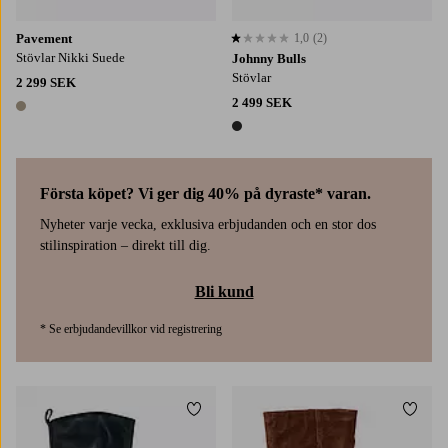
Pavement
1,0
(2)
1,0 baserat på 2 st betyg
Stövlar Nikki Suede
Johnny Bulls
Stövlar
2 299 SEK
2 499 SEK
1 färg
1 färg
Första köpet? Vi ger dig 40% på dyraste* varan.
Nyheter varje vecka, exklusiva erbjudanden och en stor dos
stilinspiration – direkt till dig.
Bli kund
* Se erbjudandevillkor vid registrering
Lägg till i favoriter
Lägg t