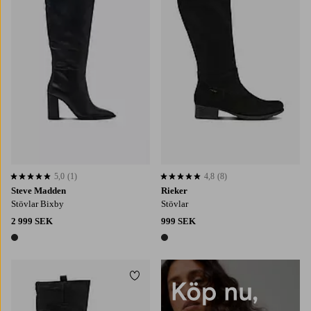
5,0
(1)
4,8
(8)
5,0 baserat på 1 st betyg
4,8 baserat på 8 st betyg
Steve Madden
Rieker
Stövlar Bixby
Stövlar
2 999 SEK
999 SEK
1 färg
1 färg
Lägg till i favoriter