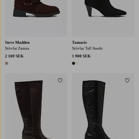
Steve Madden
Tamaris
Stövlar Zamza
Stövlar Tall Suede
2 169 SEK
1 900 SEK
1 färg
2 färger
Lägg till i favoriter
Lägg t