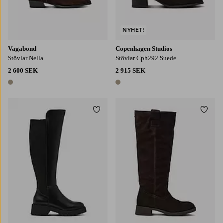
NYHET!
Vagabond
Copenhagen Studios
Stövlar Nella
Stövlar Cph292 Suede
2 600 SEK
2 915 SEK
1 färg
1 färg
Lägg till i favoriter
Lägg t