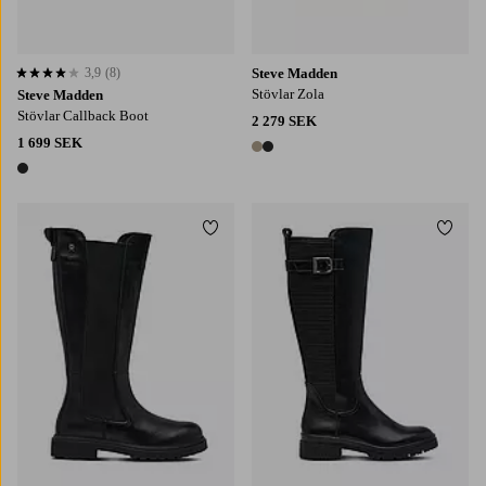
3,9
(8)
Steve Madden
3,9 baserat på 8 st betyg
Stövlar Zola
Steve Madden
Stövlar Callback Boot
2 279 SEK
1 699 SEK
2 färger
1 färg
Lägg till i favoriter
Lägg t