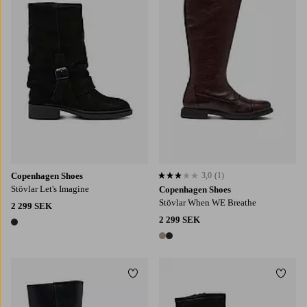
Copenhagen Shoes
3,0
(1)
3,0 baserat på 1 st betyg
Stövlar Let's Imagine
Copenhagen Shoes
Stövlar When WE Breathe
2 299 SEK
2 299 SEK
1 färg
2 färger
Lägg till i favoriter
Lägg t