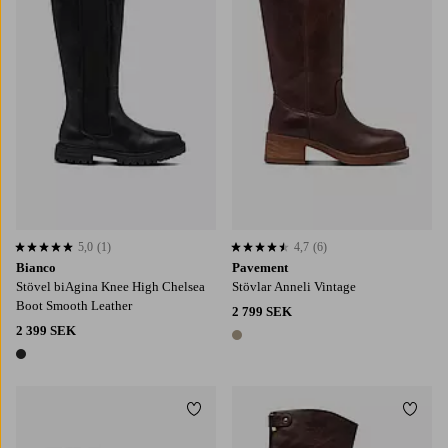
5,0
(1)
4,7
(6)
5,0 baserat på 1 st betyg
4,7 baserat på 6 st betyg
Bianco
Pavement
Stövel biAgina Knee High Chelsea
Stövlar Anneli Vintage
Boot Smooth Leather
2 799 SEK
2 399 SEK
1 färg
1 färg
Lägg till i favoriter
Lägg t