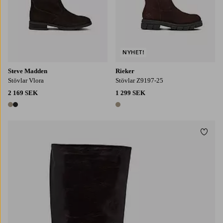
NYHET!
Steve Madden
Rieker
Stövlar Vlora
Stövlar Z9197-25
2 169 SEK
1 299 SEK
2 färger
1 färg
Lägg t