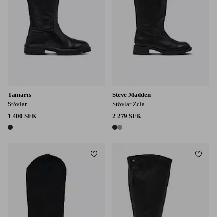
Tamaris
Steve Madden
Stövlar
Stövlar Zola
1 400 SEK
2 279 SEK
1 färg
2 färger
Lägg till i favoriter
Lägg t