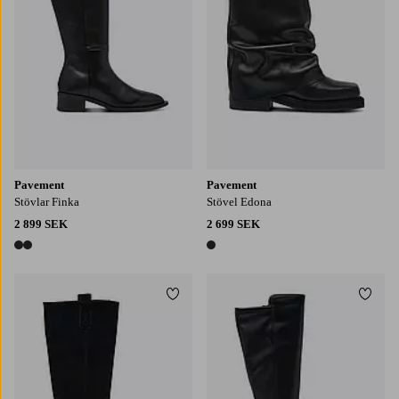
Pavement
Pavement
Stövlar Finka
Stövel Edona
2 899 SEK
2 699 SEK
2 färger
1 färg
Lägg till i favoriter
Lägg t