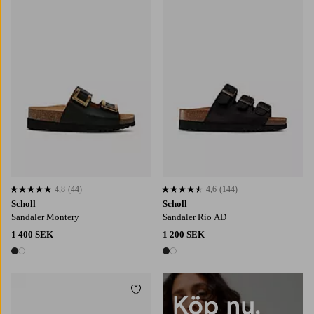
4,8
(44)
4,6
(144)
4,8 baserat på 44 st betyg
4,6 baserat på 144 st betyg
Scholl
Scholl
Sandaler Montery
Sandaler Rio AD
1 400 SEK
1 200 SEK
2 färger
2 färger
Lägg till i favoriter