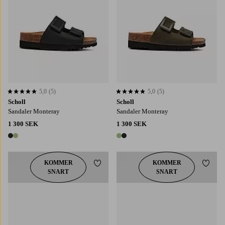
5,0
(5)
5,0
(5)
5,0 baserat på 5 st betyg
5,0 baserat på 5 st betyg
Scholl
Scholl
Sandaler Monteray
Sandaler Monteray
1 300 SEK
1 300 SEK
2 färger
2 färger
KOMMER
KOMMER
Lägg till i favoriter
Lägg t
SNART
SNART