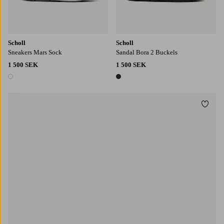
Scholl
Scholl
Sneakers Mars Sock
Sandal Bora 2 Buckels
1 500 SEK
1 500 SEK
1 färg
1 färg
Lägg t