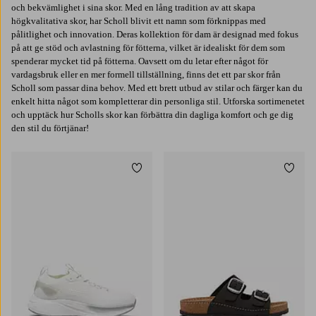
och bekvämlighet i sina skor. Med en lång tradition av att skapa
högkvalitativa skor, har Scholl blivit ett namn som förknippas med
pålitlighet och innovation. Deras kollektion för dam är designad med fokus
på att ge stöd och avlastning för fötterna, vilket är idealiskt för dem som
spenderar mycket tid på fötterna. Oavsett om du letar efter något för
vardagsbruk eller en mer formell tillställning, finns det ett par skor från
Scholl som passar dina behov. Med ett brett utbud av stilar och färger kan du
enkelt hitta något som kompletterar din personliga stil. Utforska sortimenetet
och upptäck hur Scholls skor kan förbättra din dagliga komfort och ge dig
den stil du förtjänar!
Lägg till i favoriter
Lägg t