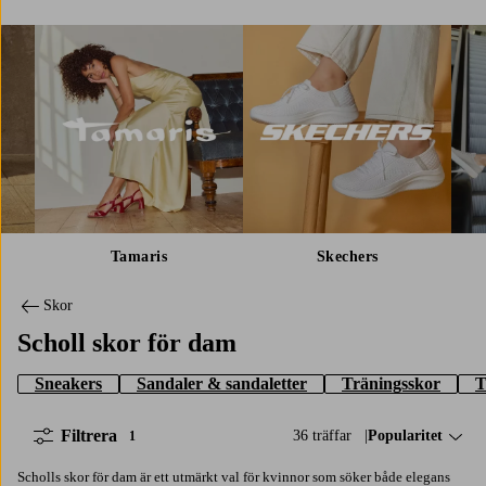
Tamaris
Skechers
Skor
Scholl skor för dam
Sneakers
Sandaler & sandaletter
Träningsskor
T
Filtrera
36 träffar
Sortera på:
Popularitet
1
Scholls skor för dam är ett utmärkt val för kvinnor som söker både elegans