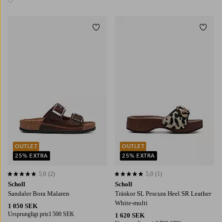
1 färg
Lägg till i favoriter
Lägg t
OUTLET
OUTLET
25% EXTRA
25% EXTRA
5,0
(2)
5,0
(1)
5,0 baserat på 2 st betyg
5,0 baserat på 1 st betyg
Scholl
Scholl
Sandaler Bora Malaren
Träskor SL Pescura Heel SR Leather
White-multi
1 050 SEK
Ursprungligt pris
1 500 SEK
1 620 SEK