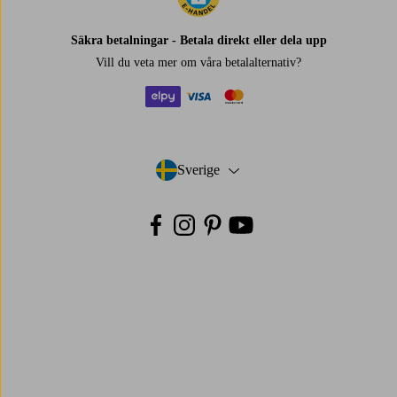
Säkra betalningar - Betala direkt eller dela upp
Vill du veta mer om
våra betalalternativ
?
elpy
visa
mastercard
Sverige
- Välj land
Facebook
Instagram
Pinterest
Youtube