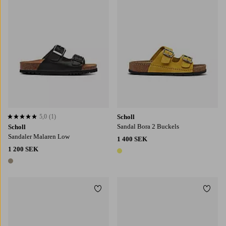
5,0
(1)
Scholl
5,0 baserat på 1 st betyg
Sandal Bora 2 Buckels
Scholl
Sandaler Malaren Low
1 400 SEK
1 200 SEK
1 färg
1 färg
Lägg till i favoriter
Lägg t