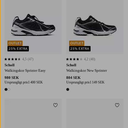
OUTLET
OUTLET
25% EXTRA
25% EXTRA
4,5
(47)
4,2
(40)
4,5 baserat på 47 st betyg
4,2 baserat på 40 st betyg
Scholl
Scholl
Walkingskor Sprinter Easy
Walkingskor New Sprinter
980 SEK
804 SEK
Ursprungligt pris
1 400 SEK
Ursprungligt pris
1 149 SEK
2 färger
1 färg
Lägg till i favoriter
Lägg t