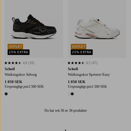
OUTLET
OUTLET
25% EXTRA
25% EXTRA
4,6
(16)
4,5
(47)
4,6 baserat på 16 st betyg
4,5 baserat på 47 st betyg
Scholl
Scholl
Walkingskor Arborg
Walkingskor Sprinter Easy
1 050 SEK
1 050 SEK
Ursprungligt pris
1 500 SEK
Ursprungligt pris
1 500 SEK
1 färg
2 färger
Du har sett 36 av 36 produkter