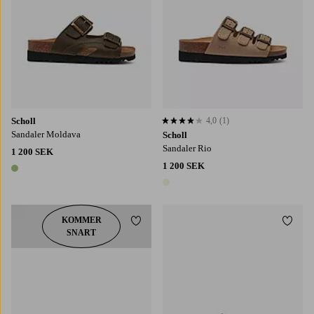
Scholl
4,0
(1)
4,0 baserat på 1 st betyg
Sandaler Moldava
Scholl
Sandaler Rio
1 200 SEK
1 200 SEK
1 färg
1 färg
KOMMER
Lägg till i favoriter
Lägg t
SNART