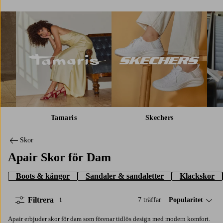
Tamaris
Skechers
Skor
Apair Skor för Dam
Boots & kängor
Sandaler & sandaletter
Klackskor
Filtrera
7 träffar
Sortera på:
Popularitet
1
Apair erbjuder skor för dam som förenar tidlös design med modern komfort.