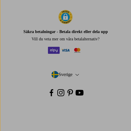
Säkra betalningar - Betala direkt eller dela upp
Vill du veta mer om
våra betalalternativ
?
elpy
visa
mastercard
Sverige
- Välj land
Facebook
Instagram
Pinterest
Youtube