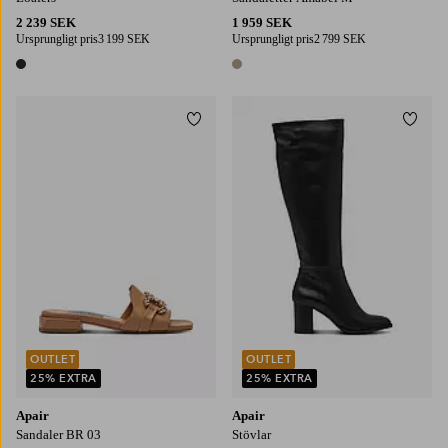
2 239 SEK
1 959 SEK
Ursprungligt pris
3 199 SEK
Ursprungligt pris
2 799 SEK
1 färg
1 färg
Lägg till i favoriter
Lägg t
OUTLET
OUTLET
25% EXTRA
25% EXTRA
Apair
Apair
Sandaler BR 03
Stövlar