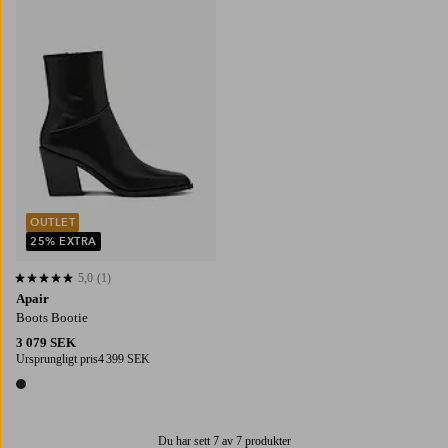
OUTLET
25% EXTRA
5,0
(1)
5,0 baserat på 1 st betyg
Apair
Boots Bootie
3 079 SEK
Ursprungligt pris
4 399 SEK
1 färg
Du har sett 7 av 7 produkter