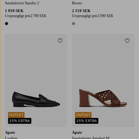
Sandaletter Sandie 2
Boots
1 959 SEK
2 519 SEK
Ursprungligt pris
2 799 SEK
Ursprungligt pris
3 599 SEK
1 färg
1 färg
Lägg till i favoriter
Lägg t
OUTLET
OUTLET
25% EXTRA
25% EXTRA
Apair
Apair
Loafers
Sandaletter Amabel M