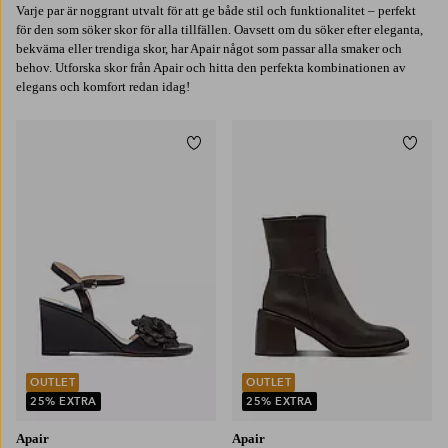
Varje par är noggrant utvalt för att ge både stil och funktionalitet – perfekt
för den som söker skor för alla tillfällen. Oavsett om du söker efter eleganta,
bekväma eller trendiga skor, har Apair något som passar alla smaker och
behov. Utforska skor från Apair och hitta den perfekta kombinationen av
elegans och komfort redan idag!
Lägg till i favoriter
Lägg t
OUTLET
OUTLET
25% EXTRA
25% EXTRA
Apair
Apair