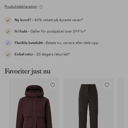
Produktdeklaration
Ny kund?
– 40% rabatt på dyraste varan*
Fri frakt
– Gäller för postpaket över 599 kr*
Flexibla betalsätt
– Betala nu, senare eller dela upp
Enkel retur
– 30 dagars returrätt*
Favoriter just nu
Lägg
Lägg
till
till
i
i
favoriter
favoriter