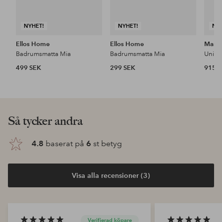
NYHET!
NYHET!
NY
Ellos Home
Ellos Home
Mari
Badrumsmatta Mia
Badrumsmatta Mia
Unikk
499 SEK
299 SEK
915 
Så tycker andra
4.8
baserat på
6
st betyg
Visa alla recensioner (3)
Verifierad köpare