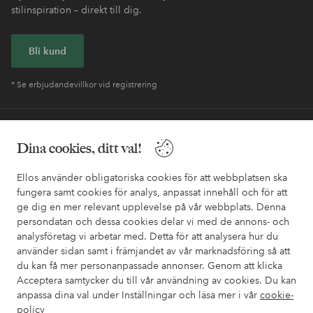
stilinspiration – direkt till dig.
Bli kund
* Se erbjudandevillkor vid registrering
Behöver du hjälp?
Dina cookies, ditt val!
I vår FAQ hittar du svaren på de vanligaste frågorna. Här finns
också information om hur du enklast kontaktar oss.
Ellos använder obligatoriska cookies för att webbplatsen ska
fungera samt cookies för analys, anpassat innehåll och för att
ge dig en mer relevant upplevelse på vår webbplats. Denna
Kundservice
Beställning
Betalsätt
Leveran
persondatan och dessa cookies delar vi med de annons- och
analysföretag vi arbetar med. Detta för att analysera hur du
använder sidan samt i främjandet av vår marknadsföring så att
du kan få mer personanpassade annonser. Genom att klicka
Mina sidor
Acceptera samtycker du till vår användning av cookies. Du kan
anpassa dina val under Inställningar och läsa mer i vår
cookie-
Om Ellos
policy