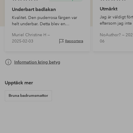
Utmärkt
Underbart badlakan
Jag är väldigt för
Kvalitet. Den puderrosa färgen var
eftersom jag inte
helt underbar. Detta blev en
med gummi på ba
'prisvärd' uppgradering av ett 90-tals
Muriel Christine H —
NoAuthor? —
202
badrum med vita kakelplattor, där
2025-02-03
06
Rapportera
dörrlisterna är målade i grått. Passade
perfe…
Information kring betyg
Upptäck mer
Bruna badrumsmattor