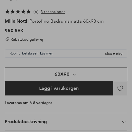
6
3 recensioner
Mille Notti
Portofino Badrumsmatta 60x90 cm
950 SEK
Rabattkod gäller ej
Köp nu, betala sen.
Läs mer
60X90
Lägg i varukorgen
Lägg
till
Levereras om 6-8 vardagar
i
favoriter
Produktbeskrivning