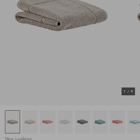
1
/
4
Färg: Ljusbrun