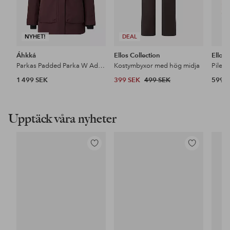
NYHET!
DEAL
Áhkká
Ellos Collection
Ellos
Parkas Padded Parka W Adjustable Waist
Kostymbyxor med hög midja
Pileja
1 499 SEK
399 SEK
499 SEK
599 
Upptäck våra nyheter
Lägg
Lägg
till
till
i
i
favoriter
favoriter