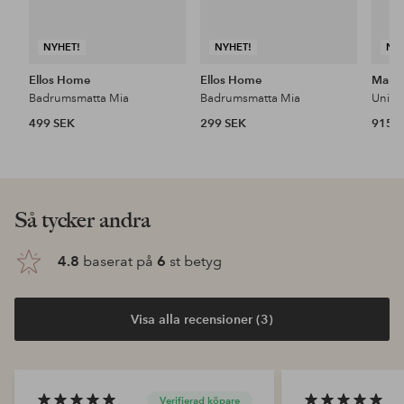
NYHET!
NYHET!
NY
Ellos Home
Ellos Home
Mari
Badrumsmatta Mia
Badrumsmatta Mia
Unikk
499 SEK
299 SEK
915 
Så tycker andra
4.8
baserat på
6
st betyg
Visa alla recensioner (3)
Verifierad köpare