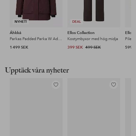
NYHET!
DEAL
Áhkká
Ellos Collection
Ellos
Parkas Padded Parka W Adjustable Waist
Kostymbyxor med hög midja
Pileja
1 499 SEK
399 SEK
499 SEK
599 
Upptäck våra nyheter
Lägg
Lägg
till
till
i
i
favoriter
favoriter