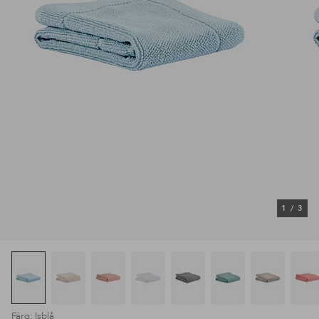
1
/
3
Färg: Isblå