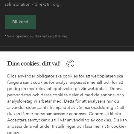
stilinspiration – direkt till dig.
Bli kund
* Se erbjudandevillkor vid registrering
Behöver du hjälp?
Dina cookies, ditt val!
I vår FAQ hittar du svaren på de vanligaste frågorna. Här finns
också information om hur du enklast kontaktar oss.
Ellos använder obligatoriska cookies för att webbplatsen ska
fungera samt cookies för analys, anpassat innehåll och för att
ge dig en mer relevant upplevelse på vår webbplats. Denna
Kundservice
Beställning
Betalsätt
Leveran
persondatan och dessa cookies delar vi med de annons- och
analysföretag vi arbetar med. Detta för att analysera hur du
använder sidan samt i främjandet av vår marknadsföring så att
du kan få mer personanpassade annonser. Genom att klicka
Mina sidor
Acceptera samtycker du till vår användning av cookies. Du kan
anpassa dina val under Inställningar och läsa mer i vår
cookie-
Om Ellos
policy