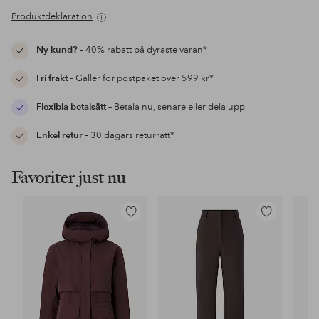
Produktdeklaration
Ny kund?
– 40% rabatt på dyraste varan*
Fri frakt
– Gäller för postpaket över 599 kr*
Flexibla betalsätt
– Betala nu, senare eller dela upp
Enkel retur
– 30 dagars returrätt*
Favoriter just nu
Lägg
Lägg
till
till
i
i
favoriter
favoriter