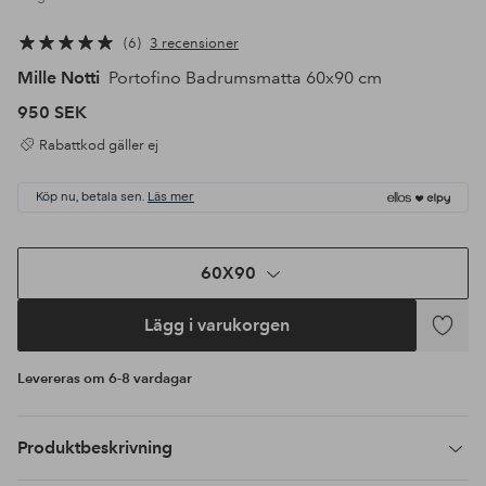
6
3 recensioner
Mille Notti
Portofino Badrumsmatta 60x90 cm
950 SEK
Rabattkod gäller ej
Köp nu, betala sen.
Läs mer
60X90
Lägg i varukorgen
Lägg
till
Levereras om 6-8 vardagar
i
favoriter
Produktbeskrivning