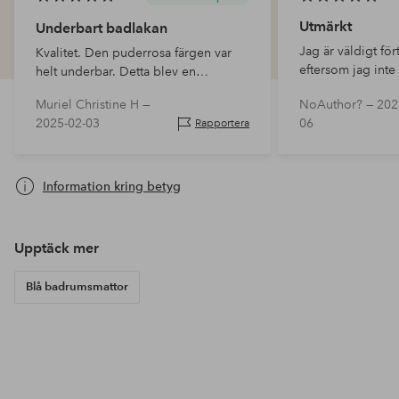
Utmärkt
Underbart badlakan
Jag är väldigt för
Kvalitet. Den puderrosa färgen var
eftersom jag inte
helt underbar. Detta blev en
med gummi på ba
'prisvärd' uppgradering av ett 90-tals
Muriel Christine H —
NoAuthor? —
202
badrum med vita kakelplattor, där
2025-02-03
06
Rapportera
dörrlisterna är målade i grått. Passade
perfe…
Information kring betyg
Upptäck mer
Blå badrumsmattor