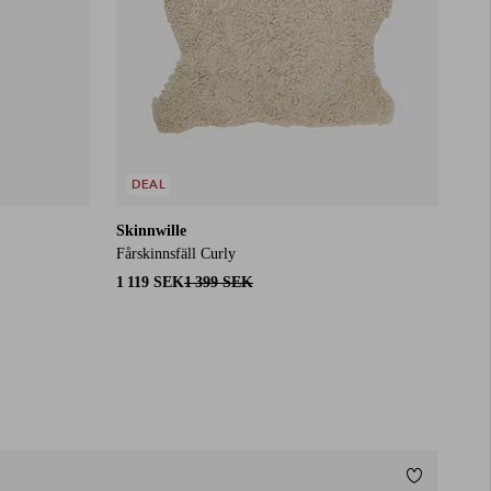
DEAL
Skinnwille
Fårskinnsfäll Curly
1 119 SEK
1 399 SEK
Lägg till i