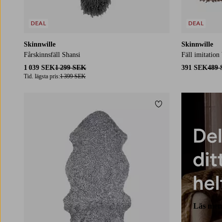
DEAL
DEAL
Skinnwille
Skinnwille
Fårskinnsfäll Shansi
Fäll imitatio
1 039 SEK
1 299 SEK
391 SEK
489
Tid. lägsta pris:
1 399 SEK
Lägg till i favoriter
Läs mer