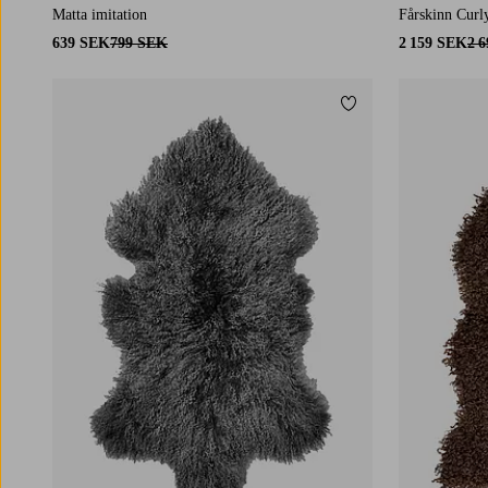
Matta imitation
Fårskinn Curl
639 SEK
799 SEK
2 159 SEK
2 
Lägg till i favoriter