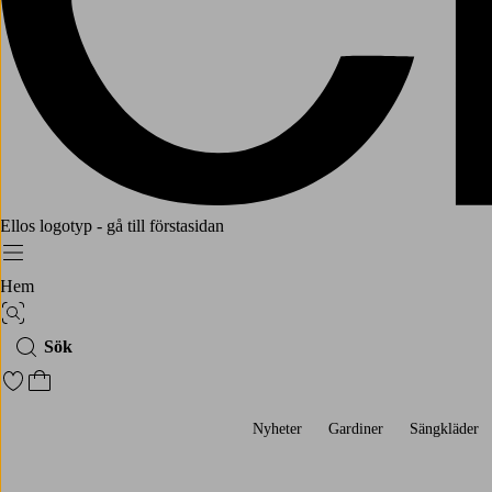
Ellos logotyp - gå till förstasidan
Meny
Hem
Bildsök
Sök
Gå till favoritmarkerade produkter
Gå till kundvagnen
Nyheter
Gardiner
Sängkläder