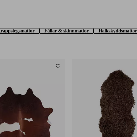
trappstegsmattor
Fällar & skinnmattor
Halkskyddsmattor
Lägg till i favoriter