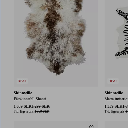
DEAL
DEAL
Skinnwille
Skinnwille
Fårskinnsfäll Shansi
Matta imitatio
1 039 SEK
1 299 SEK
1 359 SEK
1 
Tid. lägsta pris:
1 399 SEK
Tid. lägsta pris:
1