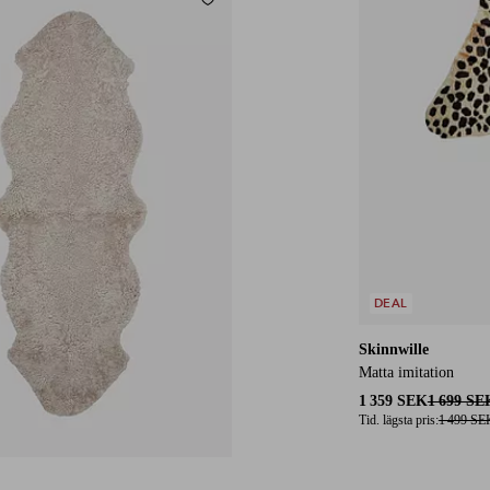
Lägg till i favoriter
DEAL
Skinnwille
Matta imitation
1 359 SEK
1 699 SE
Tid. lägsta pris:
1 499 SE