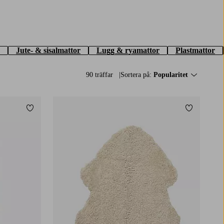
Jute- & sisalmattor
Lugg & ryamattor
Plastmattor
90 träffar
Sortera på:
Popularitet
Lägg till i favoriter
Lägg till i