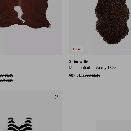
DEAL
Skinnwille
Matta imitation Wooly 180cm
199 SEK
687 SEK
859 SEK
 699 SEK
Lägg till i favoriter