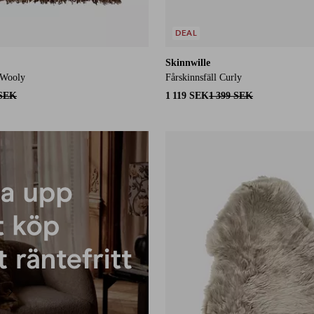
DEAL
Skinnwille
n Wooly
Fårskinnsfäll Curly
 SEK
1 119 SEK
1 399 SEK