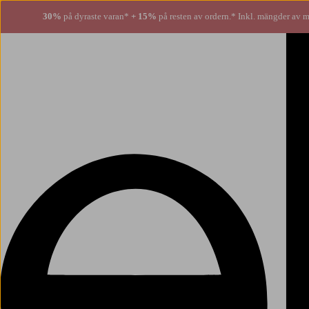
30%
på dyraste varan*
+ 15%
på resten av ordern.* Inkl. mängder av m