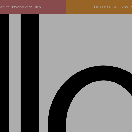
öbler!
Använd kod: 3015
OUTLETDEAL -
25% ex