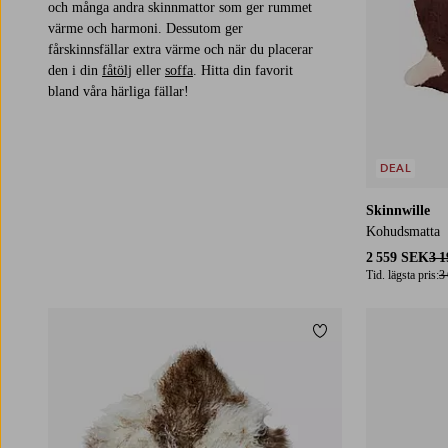
och många andra skinnmattor som ger rummet
värme och harmoni. Dessutom ger
fårskinnsfällar extra värme och när du placerar
den i din
fåtölj
eller
soffa
. Hitta din favorit
bland våra härliga fällar!
DEAL
Skinnwille
Kohudsmatta
2 559 SEK
3 
Tid. lägsta pris:
3
Lägg till i favoriter