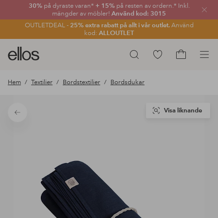
30%
på dyraste varan*
+ 15%
på resten av ordern.* Inkl.
Stän
mängder av möbler!
Använd kod: 3015
OUTLETDEAL -
25% extra rabatt på allt i vår outlet.
Använd
kod:
ALLOUTLET
Ellos
Gå
Sök
logotyp
till
Gå
-
favoritmarkerade
till
Hem
Textilier
Bordstextilier
Bordsdukar
gå
produkter
kundvagne
till
förstasidan
Visa liknande
Tillbaka