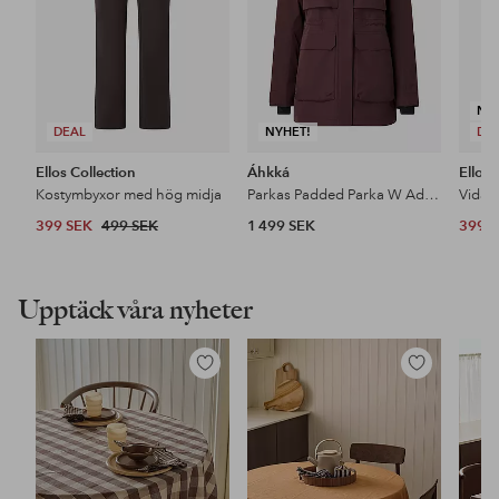
NY
DEAL
NYHET!
DE
Ellos Collection
Áhkká
Ellos 
Kostymbyxor med hög midja
Parkas Padded Parka W Adjustable Waist
399 SEK
499 SEK
1 499 SEK
399 
Upptäck våra nyheter
Lägg
Lägg
till
till
i
i
favoriter
favoriter