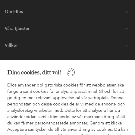
Om Ellos
Våra tjänster
Villkor
Vänner
Dina cookies, ditt val!
Ellos använder obligatoriska cookies för att webbplatsen ska
fungera samt cookies för analys, anpassat innehåll och för att
ge dig en mer relevant upplevelse på vår webbplats. Denna
Säkra betalningar - Betala direkt eller dela upp
persondatan och dessa cookies delar vi med de annons- och
analysföretag vi arbetar med. Detta för att analysera hur du
Vill du veta mer om
våra betalalternativ
?
använder sidan samt i främjandet av vår marknadsföring så att
elpy
elpy
du kan få mer personanpassade annonser. Genom att klicka
Acceptera samtycker du till vår användning av cookies. Du kan