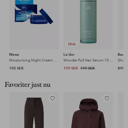
DEAL
Nivea
La'dor
Beure
Moisturizing Night Cream 50 ml
Wonder Full Hair Serum 100 ml
105 SEK
159 SEK
199 SEK
899 
Favoriter just nu
Lägg
Lägg
till
till
i
i
favoriter
favoriter