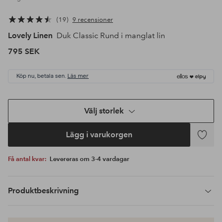
19
9 recensioner
Lovely Linen
Duk Classic Rund i manglat lin
795 SEK
Köp nu, betala sen.
Läs mer
Välj storlek
Lägg i varukorgen
Lägg
till
Få antal kvar:
Levereras om 3-4 vardagar
i
favoriter
Produktbeskrivning