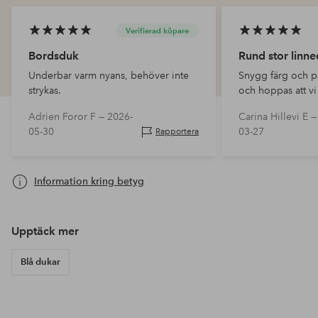
Verifierad köpare
Bordsduk
Rund stor linn
Underbar varm nyans, behöver inte
Snygg färg och p
strykas.
och hoppas att vi 
eventuell tvätt
Adrien Foror F —
2026-
Carina Hillevi E 
05-30
03-27
Rapportera
Information kring betyg
Upptäck mer
Blå dukar