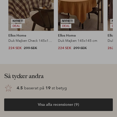
NYHET!
NYHET!
NY
DEAL
DEAL
DE
Ellos Home
Ellos Home
Ellos
Duk Majken Check 145x145 cm
Duk Majken 145x145 cm
Duk 
224 SEK
299 SEK
224 SEK
299 SEK
262 
Så tycker andra
4.5
baserat på
19
st betyg
Visa alla recensioner (9)