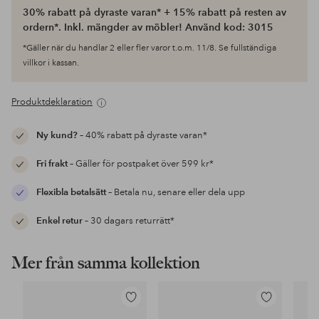
30% rabatt på dyraste varan* + 15% rabatt på resten av
ordern*. Inkl. mängder av möbler! Använd kod: 3015
*Gäller när du handlar 2 eller fler varor t.o.m. 11/8. Se fullständiga
villkor i kassan.
Produktdeklaration
Ny kund?
– 40% rabatt på dyraste varan*
Fri frakt
– Gäller för postpaket över 599 kr*
Flexibla betalsätt
– Betala nu, senare eller dela upp
Enkel retur
– 30 dagars returrätt*
Mer från samma kollektion
Lägg
Lägg
till
till