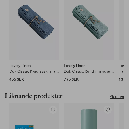
i
i
favoriter
favoriter
Lovely Linen
Lovely Linen
Lovel
Duk Classic Kvadratisk i manglat lin
Duk Classic Rund i manglat lin
Handd
455 SEK
795 SEK
135 
Liknande produkter
Visa mer
Lägg
Lägg
till
till
i
i
favoriter
favoriter