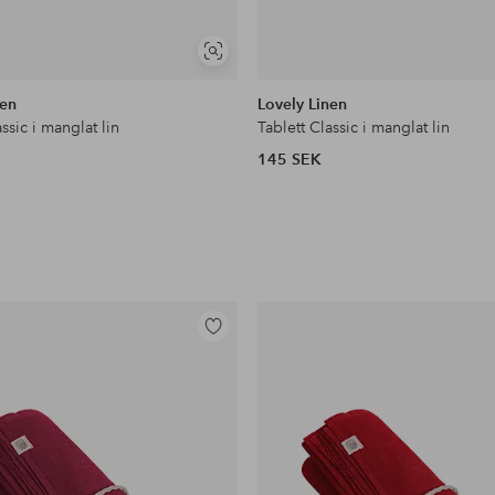
Visa
liknande
nen
Lovely Linen
assic i manglat lin
Tablett Classic i manglat lin
145 SEK
Lägg
till
i
favoriter