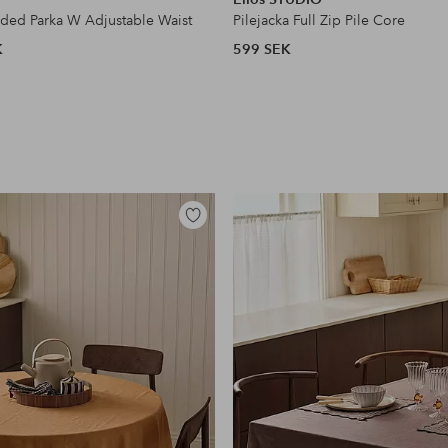
dded Parka W Adjustable Waist
Pilejacka Full Zip Pile Core
K
599 SEK
Lägg
till
i
favoriter