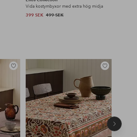
Vida kostymbyxor med extra hög midja
Satinblus
399 SEK
499 SEK
399 SEK
Lägg
Lägg
till
till
i
i
favoriter
favoriter
Nästa
produkt