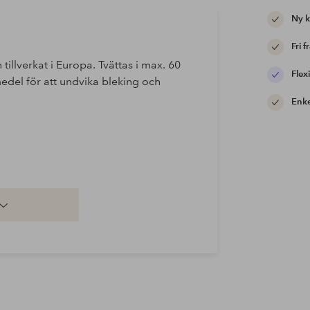
Ny 
Fri f
n tillverkat i Europa. Tvättas i max. 60
Flexi
edel för att undvika bleking och
Enke