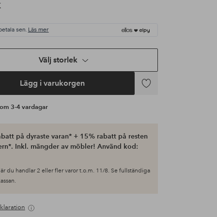
K
betala sen.
Läs mer
Välj storlek
Lägg i varukorgen
Lägg
till
s om 3-4 vardagar
i
favoriter
batt på dyraste varan* + 15% rabatt på resten
ern*. Inkl. mängder av möbler! Använd kod:
är du handlar 2 eller fler varor t.o.m. 11/8. Se fullständiga
 kassan.
klaration