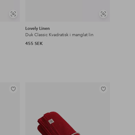
Visa
Visa
liknande
liknande
Lovely Linen
Lovely Li
Duk Classic Kvadratisk i manglat lin
Servett Cl
455 SEK
445 SEK
Lägg
Lägg
till
till
i
i
favoriter
favoriter