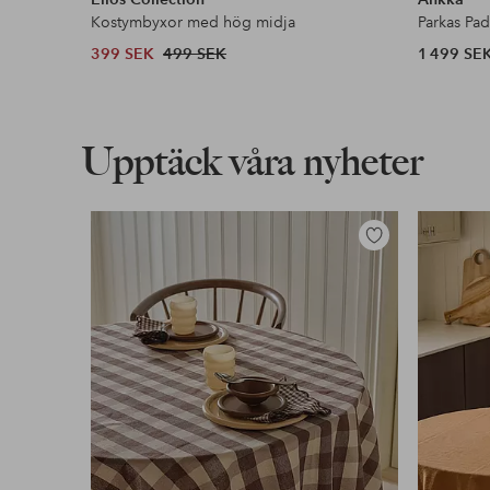
Kostymbyxor med hög midja
Parkas Pa
399 SEK
499 SEK
1 499 SE
Upptäck våra nyheter
Lägg
till
i
favoriter