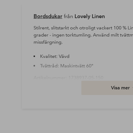
Bordsdukar
från
Lovely Linen
Stilrent, slitstarkt och otroligt vackert 100 % Li
grader - ingen torktumling. Använd milt tvättm
missfärgning.
Kvalitet: Vävd
Tvättråd: Maskintvätt 60°
Artikelnummer: 1738937-05-150
Visa mer
Ladda ner högupplöst bild
Fri frakt
Gäller för postpaket över 599 kr
Läs mer