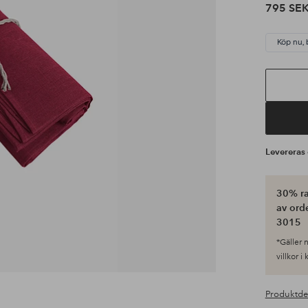
795 SE
Köp nu, 
Leverera
30% ra
av ord
3015
*Gäller n
villkor i
Produktde