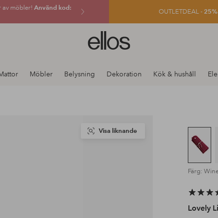
r av möbler!
Använd kod:
OUTLETDEAL -
25% e
Ellos
logotyp
-
gå
Mattor
Möbler
Belysning
Dekoration
Kök & hushåll
Ele
till
förstasidan
Visa liknande
Färg: Win
Lovely L