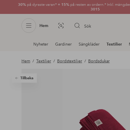
30%
på dyraste varan*
+ 15%
på resten av ordern.* Inkl. mängde
3015
Hem
Sök
Bildsök
Avdelnings
Nyheter
Gardiner
Sängkläder
Textilier
navigation
Hem
Textilier
Bordstextilier
Bordsdukar
Tillbaka