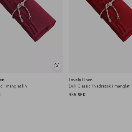
Visa
liknande
nen
Lovely Linen
c i manglat lin
Duk Classic Kvadratisk i manglat l
K
455 SEK