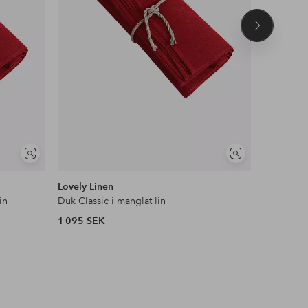
Nästa
produkt
Visa
Visa
liknande
liknande
Lovely Linen
Lovely Li
in
Duk Classic i manglat lin
Duk Classi
1 095 SEK
455 SEK