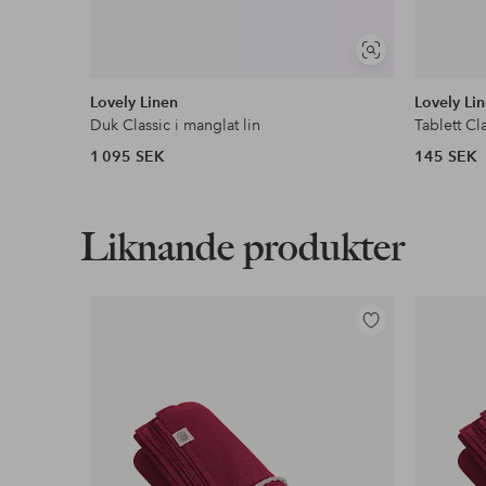
Visa
liknande
Lovely Linen
Lovely Li
Duk Classic i manglat lin
Tablett Cl
1 095 SEK
145 SEK
Liknande produkter
Lägg
till
i
favoriter