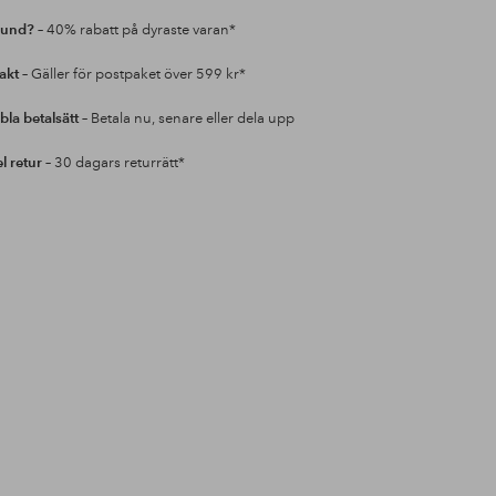
kund?
– 40% rabatt på dyraste varan*
rakt
– Gäller för postpaket över 599 kr*
bla betalsätt
– Betala nu, senare eller dela upp
l retur
– 30 dagars returrätt*