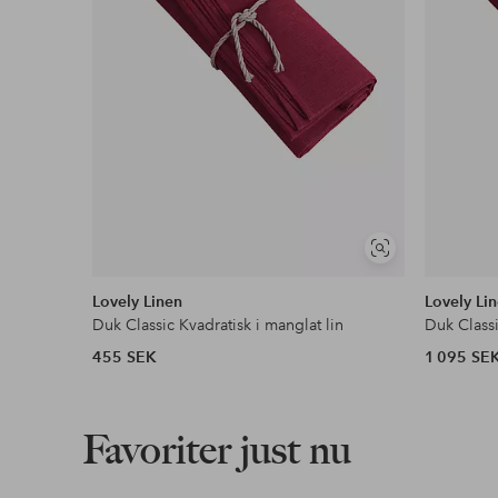
Visa
liknande
Lovely Linen
Lovely Li
Duk Classic Kvadratisk i manglat lin
Duk Classi
455 SEK
1 095 SE
Favoriter just nu