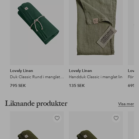
i
i
favoriter
favoriter
Lovely Linen
Lovely Linen
Lovel
Duk Classic Rund i manglat lin
Handduk Classic i manglat lin
Förklä
795 SEK
135 SEK
695 
Liknande produkter
Visa mer
Lägg
Lägg
till
till
i
i
favoriter
favoriter