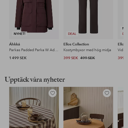
NY
NYHET!
DEAL
DE
Áhkká
Ellos Collection
Ellos 
Parkas Padded Parka W Adjustable Waist
Kostymbyxor med hög midja
1 499 SEK
399 SEK
499 SEK
399 
Upptäck våra nyheter
Lägg
Lägg
till
till
i
i
favoriter
favoriter