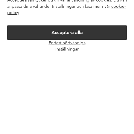
Acceptera samtycker du till vår användning av cookies. Du kan
anpassa dina val under Inställningar och läsa mer i vår
cookie-
Om Ellos
policy
Våra tjänster
Acceptera alla
Endast nödvändiga
Villkor
Öpp
Inställningar
chatt
Vänner
Säkra betalningar - Betala direkt eller dela upp
Vill du veta mer om
våra betalalternativ
?
elpy
elpy