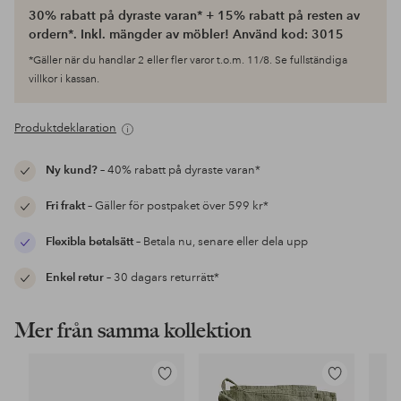
30% rabatt på dyraste varan* + 15% rabatt på resten av
ordern*. Inkl. mängder av möbler! Använd kod: 3015
*Gäller när du handlar 2 eller fler varor t.o.m. 11/8. Se fullständiga
villkor i kassan.
Produktdeklaration
Ny kund?
– 40% rabatt på dyraste varan*
Fri frakt
– Gäller för postpaket över 599 kr*
Flexibla betalsätt
– Betala nu, senare eller dela upp
Enkel retur
– 30 dagars returrätt*
Mer från samma kollektion
Lägg
Lägg
till
till