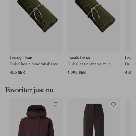
Lovely Linen
Lovely Linen
Lovel
Duk Classic Kvadratisk i manglat lin
Duk Classic i manglat lin
455 SEK
1 095 SEK
455 
Favoriter just nu
Lägg
Lägg
till
till
i
i
favoriter
favoriter