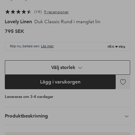
19
9 recensioner
Lovely Linen
Duk Classic Rund i manglat lin
795 SEK
Köp nu, betala sen.
Läs mer
Välj storlek
Lägg i varukorgen
Lägg
till
Levereras om 3-4 vardagar
i
favoriter
Produktbeskrivning