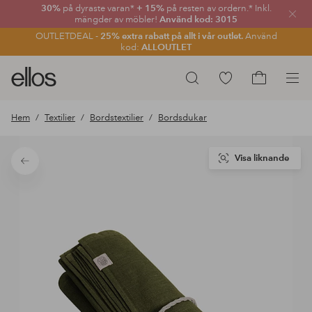
30%
på dyraste varan*
+ 15%
på resten av ordern.* Inkl.
Stän
mängder av möbler!
Använd kod: 3015
OUTLETDEAL -
25% extra rabatt på allt i vår outlet.
Använd
kod:
ALLOUTLET
Ellos
Gå
Sök
logotyp
till
Gå
-
favoritmarkerade
till
Hem
Textilier
Bordstextilier
Bordsdukar
gå
produkter
kundvagne
till
förstasidan
Visa liknande
Tillbaka