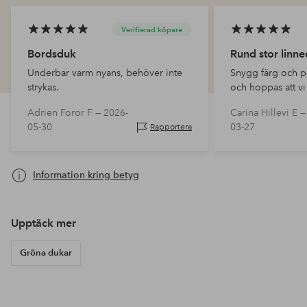
Verifierad köpare
Bordsduk
Rund stor linn
Underbar varm nyans, behöver inte
Snygg färg och p
strykas.
och hoppas att vi 
eventuell tvätt
Adrien Foror F —
2026-
Carina Hillevi E 
05-30
03-27
Rapportera
Information kring betyg
Upptäck mer
Gröna dukar