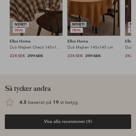
NYHET!
NYHET!
NY
DEAL
DEAL
DE
Ellos Home
Ellos Home
Ellos
Duk Majken Check 145x145 cm
Duk Majken 145x145 cm
Duk 
224 SEK
299 SEK
224 SEK
299 SEK
262 
Så tycker andra
4.5
baserat på
19
st betyg
Visa alla recensioner (9)