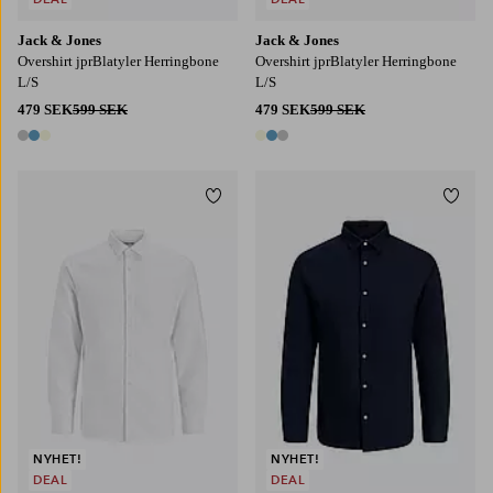
Jack & Jones
Jack & Jones
Overshirt jprBlatyler Herringbone
Overshirt jprBlatyler Herringbone
L/S
L/S
479 SEK
599 SEK
479 SEK
599 SEK
3 färger
3 färger
Lägg till i favoriter
Lägg t
S
M
L
XL
2XL
S
M
L
XL
2XL
NYHET!
NYHET!
DEAL
DEAL