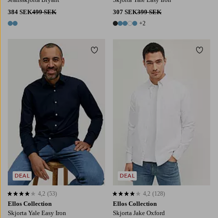
384 SEK
499 SEK
307 SEK
399 SEK
+2
2 färger
7 färger
Lägg till i favoriter
Lägg t
DEAL
DEAL
4,2
(53)
4,2
(128)
4,2 baserat på 53 st betyg
4,2 baserat på 128 st betyg
Ellos Collection
Ellos Collection
Skjorta Yale Easy Iron
Skjorta Jake Oxford