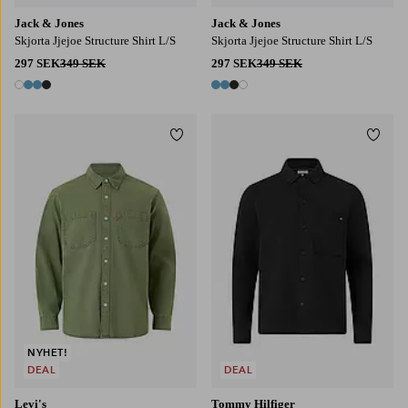
Jack & Jones
Jack & Jones
Skjorta Jjejoe Structure Shirt L/S
Skjorta Jjejoe Structure Shirt L/S
297 SEK
349 SEK
297 SEK
349 SEK
4 färger
4 färger
Lägg till i favoriter
Lägg t
S
M
L
XL
2XL
S
M
L
XL
2XL
NYHET!
DEAL
DEAL
Levi's
Tommy Hilfiger