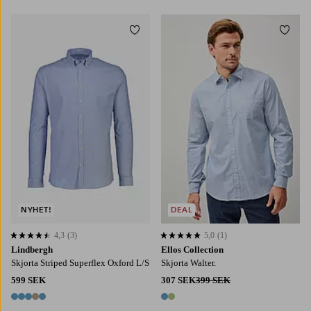
Lägg till i favoriter
Lägg t
S
M
L
XL
2XL
NYHET!
DEAL
4,3
(3)
5,0
(1)
4,3 baserat på 3 st betyg
5,0 baserat på 1 st betyg
Lindbergh
Ellos Collection
Skjorta Striped Superflex Oxford L/S
Skjorta Walter.
599 SEK
307 SEK
399 SEK
5 färger
2 färger