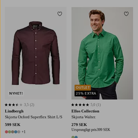
Lägg till i favoriter
Lägg t
S
M
L
XL
2XL
OUTLET
NYHET!
25% EXTRA
3,5
(2)
5,0
(1)
3,5 baserat på 2 st betyg
5,0 baserat på 1 st betyg
Lindbergh
Ellos Collection
Skjorta Oxford Superflex Shirt L/S
Skjorta Walter.
599 SEK
279 SEK
Ursprungligt pris
399 SEK
+1
6 färger