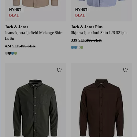
NYHET!
NYHET!
DEAL
DEAL
Jack & Jones
Jack & Jones Plus
Jeansskjorta Jjefield Melange Shirt
Skjorta Jjeoxford Shirt L/S S21pls
Ls Sn
339 SEK
399 SEK
424 SEK
499 SEK
4 färger
4 färger
Lägg till i favoriter
Lägg t
3XL
4XL
5XL
6XL
S
M
L
XL
2XL