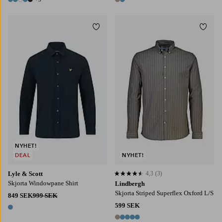
8 färger
2 färger
Lägg till i favoriter
Lägg t
S
M
L
XL
2XL
S
M
L
XL
2XL
NYHET!
DEAL
NYHET!
Lyle & Scott
4,3
(3)
4,3 baserat på 3 st betyg
Skjorta Windowpane Shirt
Lindbergh
Skjorta Striped Superflex Oxford L/S
849 SEK
999 SEK
599 SEK
1 färg
5 färger