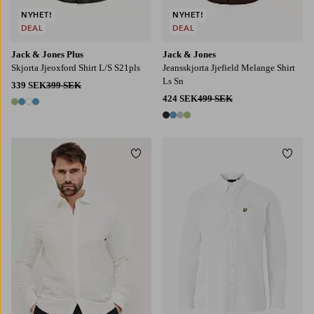
NYHET!
NYHET!
DEAL
DEAL
Jack & Jones Plus
Jack & Jones
Skjorta Jjeoxford Shirt L/S S21pls
Jeansskjorta Jjefield Melange Shirt
Ls Sn
339 SEK
399 SEK
424 SEK
499 SEK
4 färger
4 färger
Lägg till i favoriter
Lägg t
S
M
L
XL
2XL