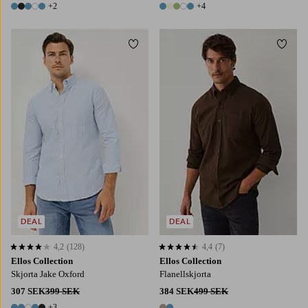
+2
+4
7 färger
9 färger
Lägg till i favoriter
Lägg t
DEAL
DEAL
4,2
(128)
4,4
(7)
4,2 baserat på 128 st betyg
4,4 baserat på 7 st betyg
Ellos Collection
Ellos Collection
Skjorta Jake Oxford
Flanellskjorta
307 SEK
399 SEK
384 SEK
499 SEK
+3