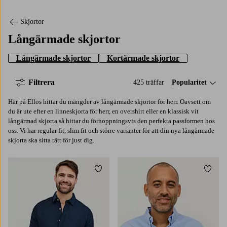
Skjortor
Långärmade skjortor
Långärmade skjortor
Kortärmade skjortor
Filtrera
425 träffar
Sortera på:
Popularitet
Här på Ellos hittar du mängder av långärmade skjortor för herr. Oavsett om
du är ute efter en linneskjorta för herr, en overshirt eller en klassisk vit
långärmad skjorta så hittar du förhoppningsvis den perfekta passformen hos
oss. Vi har regular fit, slim fit och större varianter för att din nya långärmade
skjorta ska sitta rätt för just dig.
Lägg till i favoriter
Lägg t