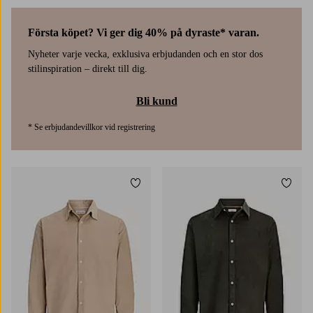
Första köpet? Vi ger dig 40% på dyraste* varan.
Nyheter varje vecka, exklusiva erbjudanden och en stor dos
stilinspiration – direkt till dig.
Bli kund
* Se erbjudandevillkor vid registrering
Lägg till i favoriter
Lägg t
S
M
L
XL
2XL
S
M
L
XL
2XL