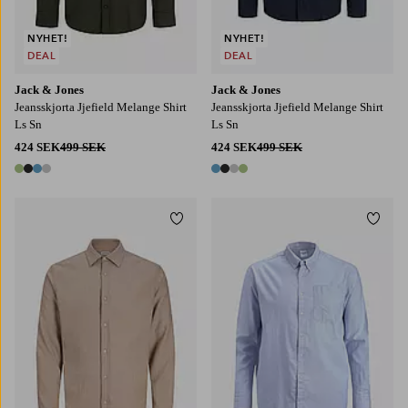
NYHET!
NYHET!
DEAL
DEAL
Jack & Jones
Jack & Jones
Jeansskjorta Jjefield Melange Shirt
Jeansskjorta Jjefield Melange Shirt
Ls Sn
Ls Sn
424 SEK
499 SEK
424 SEK
499 SEK
4 färger
4 färger
Lägg till i favoriter
Lägg t
S
M
L
XL
2XL
3XL
4XL
5XL
6XL