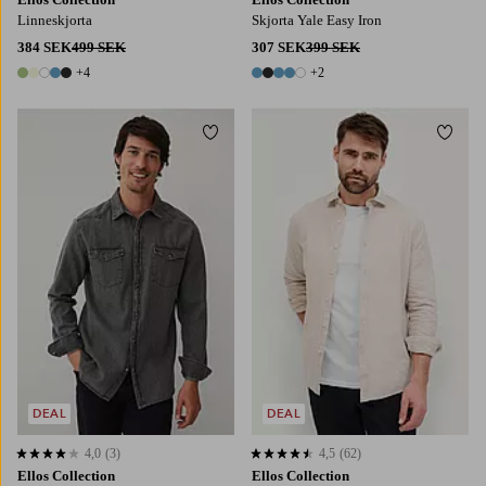
Linneskjorta
Skjorta Yale Easy Iron
384 SEK
499 SEK
307 SEK
399 SEK
+4
+2
9 färger
7 färger
Lägg till i favoriter
Lägg t
DEAL
DEAL
4,0
(3)
4,5
(62)
4,0 baserat på 3 st betyg
4,5 baserat på 62 st betyg
Ellos Collection
Ellos Collection