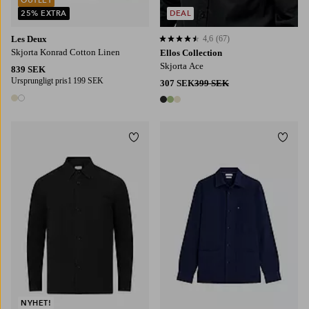
OUTLET
25% EXTRA
DEAL
Les Deux
4,6
(67)
4,6 baserat på 67 st betyg
Skjorta Konrad Cotton Linen
Ellos Collection
Skjorta Ace
839 SEK
Ursprungligt pris
1 199 SEK
307 SEK
399 SEK
2 färger
3 färger
Lägg till i favoriter
Lägg t
S
M
L
XL
S
M
L
XL
2XL
NYHET!