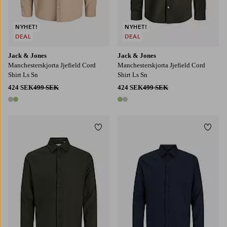
NYHET!
NYHET!
DEAL
DEAL
Jack & Jones
Jack & Jones
Manchesterskjorta Jjefield Cord
Manchesterskjorta Jjefield Cord
Shirt Ls Sn
Shirt Ls Sn
424 SEK
499 SEK
424 SEK
499 SEK
2 färger
2 färger
Lägg till i favoriter
Lägg t
S
M
L
XL
2XL
S
M
L
XL
2XL