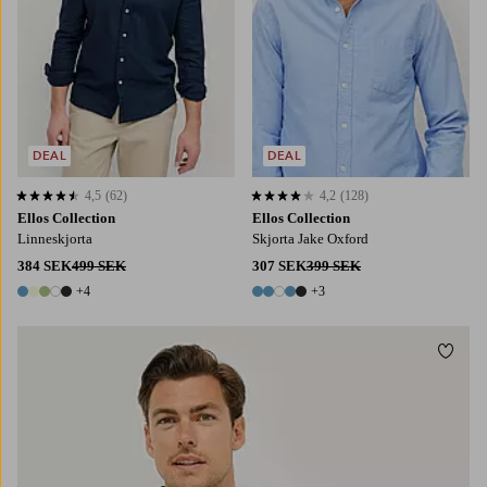
DEAL
DEAL
4,5
(62)
4,2
(128)
4,5 baserat på 62 st betyg
4,2 baserat på 128 st betyg
Ellos Collection
Ellos Collection
Linneskjorta
Skjorta Jake Oxford
384 SEK
499 SEK
307 SEK
399 SEK
+4
+3
9 färger
8 färger
Lägg t