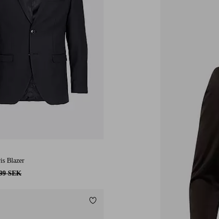
is Blazer
599 SEK
Lägg till i favoriter