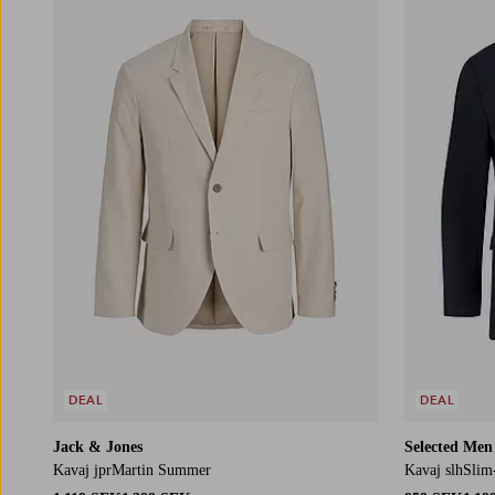
C60
C62
C64
C66
C68
DEAL
DEAL
Jack & Jones
Selected Men
Kavaj jprMartin Summer
Kavaj slhSlim