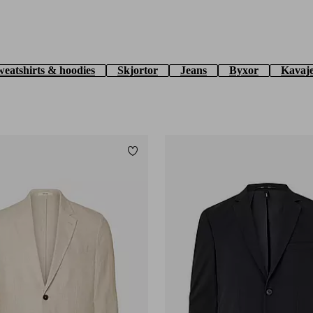
weatshirts & hoodies
Skjortor
Jeans
Byxor
Kavaj
Lägg till i favoriter