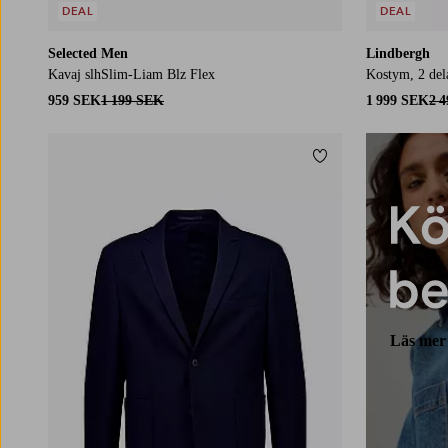
DEAL
DEAL
Selected Men
Lindbergh
Kavaj slhSlim-Liam Blz Flex
Kostym, 2 del
959 SEK
1 199 SEK
1 999 SEK
2 
Lägg till i favoriter
Läs mer