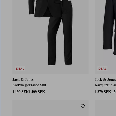
DEAL
DEAL
Jack & Jones
Jack & Jones
Kostym jprFranco Suit
Kavaj jprSolar
1 199 SEK
1 499 SEK
1 279 SEK
1 
Lägg till i favoriter