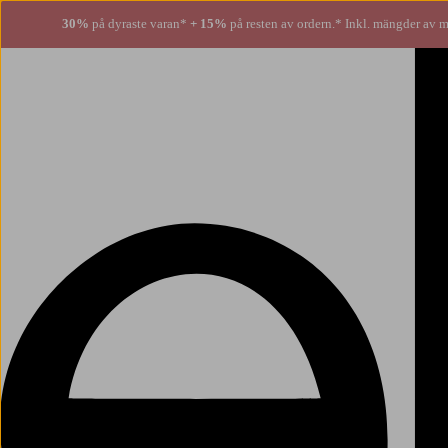
30%
på dyraste varan*
+ 15%
på resten av ordern.* Inkl. mängder av m