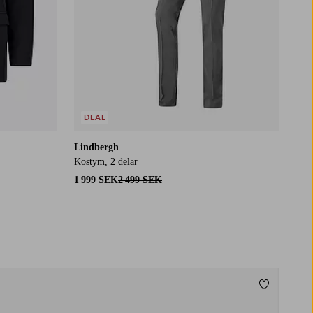
DEAL
Lindbergh
Kostym, 2 delar
1 999 SEK
2 499 SEK
Lägg till i