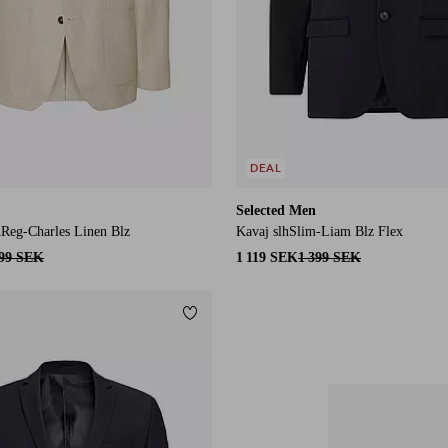
DEAL
Selected Men
hReg-Charles Linen Blz
Kavaj slhSlim-Liam Blz Flex
999 SEK
1 119 SEK
1 399 SEK
Lägg till i favoriter