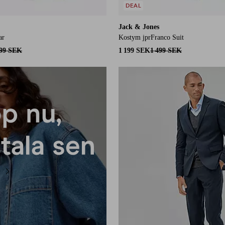
DEAL
Jack & Jones
ar
Kostym jprFranco Suit
499 SEK
1 199 SEK
1 499 SEK