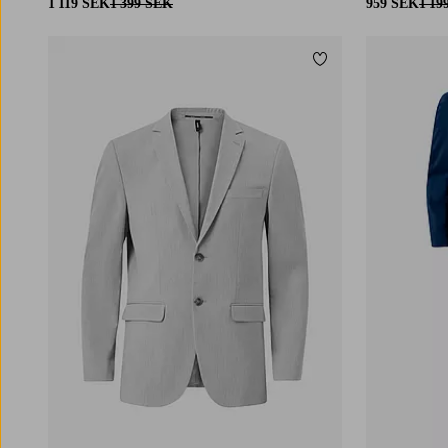
1 119 SEK
1 399 SEK
959 SEK
1 19
Lägg till i favoriter