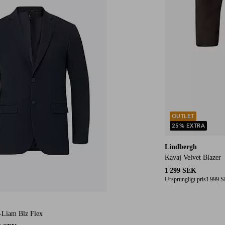
OUTLET
25% EXTRA
Lindbergh
Kavaj Velvet Blazer
1 299 SEK
Ursprungligt pris
1 999 
-Liam Blz Flex