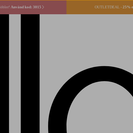
öbler!
Använd kod: 3015
OUTLETDEAL -
25% ex