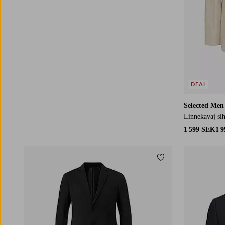
DEAL
Selected Men
Linnekavaj sl
1 599 SEK
1 
Lägg till i favoriter