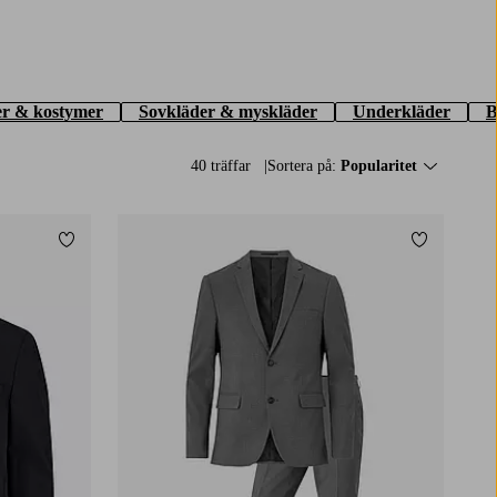
er & kostymer
Sovkläder & myskläder
Underkläder
B
40 träffar
Sortera på:
Popularitet
Lägg till i favoriter
Lägg till i