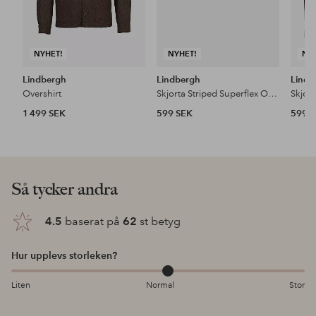
NYHET!
NYHET!
NY
Lindbergh
Lindbergh
Lindb
Overshirt
Skjorta Striped Superflex Oxford L/S
1 499 SEK
599 SEK
599 
Så tycker andra
4.5
baserat på
62
st betyg
Hur upplevs storleken?
Liten
Normal
Stor