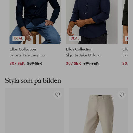
DEAL
DEAL
DE
Ellos Collection
Ellos Collection
Ellos 
Skjorta Yale Easy Iron
Skjorta Jake Oxford
Skjor
307 SEK
399 SEK
307 SEK
399 SEK
307 
Styla som på bilden
Lägg
Lägg
till
till
i
i
favoriter
favoriter