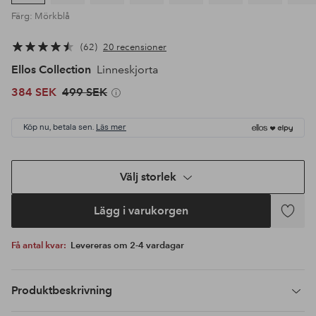
Färg: Mörkblå
62
20 recensioner
Ellos Collection
Linneskjorta
384 SEK
499 SEK
Köp nu, betala sen.
Läs mer
Välj storlek
Lägg i varukorgen
Lägg
till
Få antal kvar:
Levereras om 2-4 vardagar
i
favoriter
Produktbeskrivning