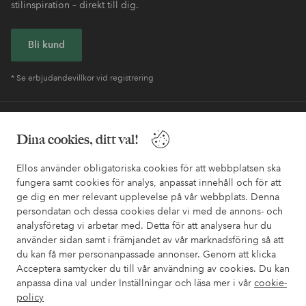
stilinspiration – direkt till dig.
Bli kund
* Se erbjudandevillkor vid registrering
Behöver du hjälp?
Dina cookies, ditt val!
I vår FAQ hittar du svaren på de vanligaste frågorna. Här finns
också information om hur du enklast kontaktar oss.
Ellos använder obligatoriska cookies för att webbplatsen ska
fungera samt cookies för analys, anpassat innehåll och för att
ge dig en mer relevant upplevelse på vår webbplats. Denna
Kundservice
Beställning
Betalsätt
Leveran
persondatan och dessa cookies delar vi med de annons- och
analysföretag vi arbetar med. Detta för att analysera hur du
använder sidan samt i främjandet av vår marknadsföring så att
du kan få mer personanpassade annonser. Genom att klicka
Mina sidor
Acceptera samtycker du till vår användning av cookies. Du kan
anpassa dina val under Inställningar och läsa mer i vår
cookie-
Om Ellos
policy