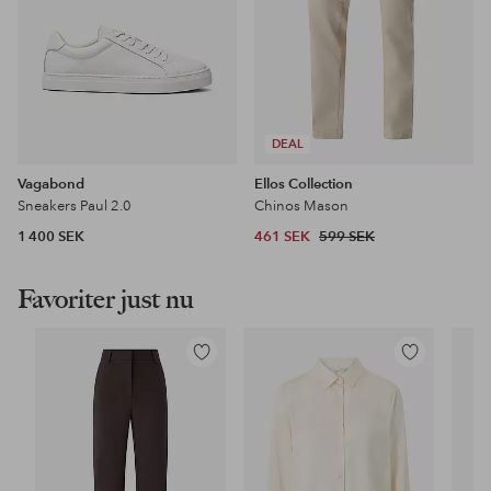
DEAL
Vagabond
Ellos Collection
Sneakers Paul 2.0
Chinos Mason
1 400 SEK
461 SEK
599 SEK
Favoriter just nu
Lägg
Lägg
till
till
i
i
favoriter
favoriter