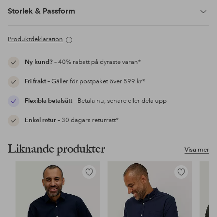
Storlek & Passform
Produktdeklaration
Ny kund?
– 40% rabatt på dyraste varan*
Fri frakt
– Gäller för postpaket över 599 kr*
Flexibla betalsätt
– Betala nu, senare eller dela upp
Enkel retur
– 30 dagars returrätt*
Liknande produkter
Visa mer
Lägg
Lägg
till
till
i
i
favoriter
favoriter