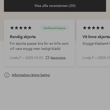
Visa alla recensioner (20)
Verifierad köpare
Randig skjorta
Vit linne skjorta
Fin skjorta passar bra för en kille som
Snyggt klädsamt f
vill vara snygg men ledigt klädd
Linda F —
2025-10-23
Linda F —
2025-1
Rapportera
Information kring betyg