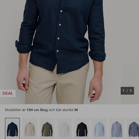
1
/
5
DEAL
184 cm lång
M
Modellen är
och bär storlek