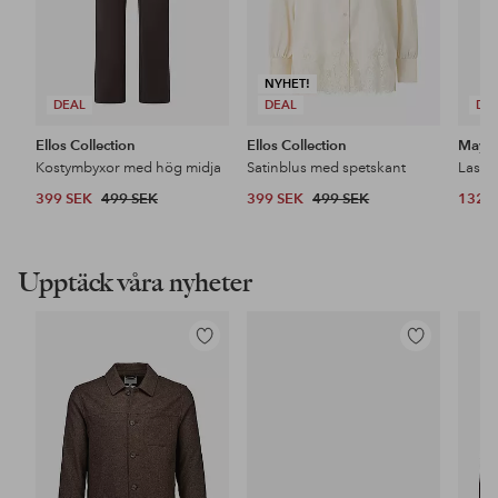
NYHET!
DEAL
DEAL
DE
Ellos Collection
Ellos Collection
Maybe
Kostymbyxor med hög midja
Satinblus med spetskant
399 SEK
499 SEK
399 SEK
499 SEK
132 
Upptäck våra nyheter
Lägg
Lägg
till
till
i
i
favoriter
favoriter