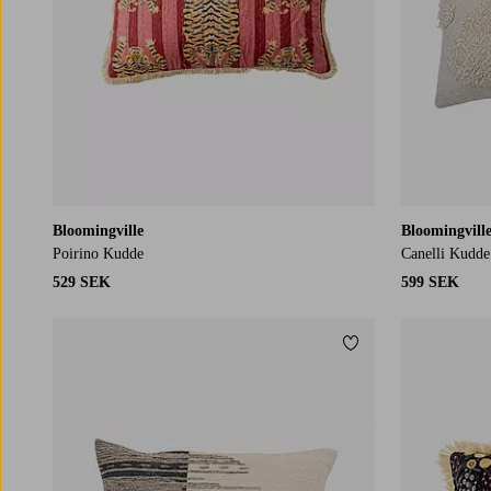
Bloomingville
Bloomingvill
Poirino Kudde
Canelli Kudde
529 SEK
599 SEK
Lägg till i favoriter