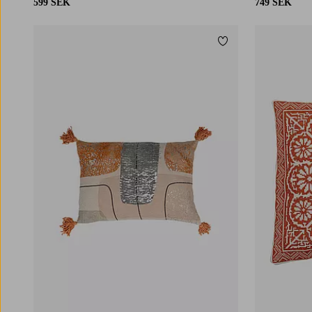
599 SEK
749 SEK
Lägg till i favoriter