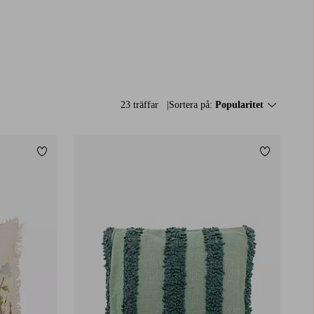
23 träffar
Sortera på:
Popularitet
Lägg till i favoriter
Lägg till i