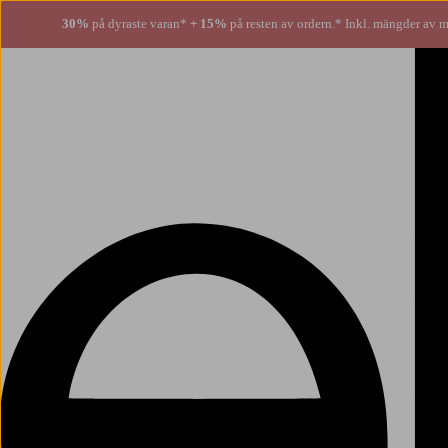
30%
på dyraste varan*
+ 15%
på resten av ordern.* Inkl. mängder av m