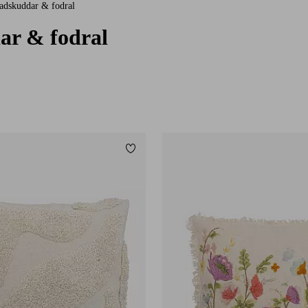
nadskuddar & fodral
ar & fodral
Lägg till i favoriter