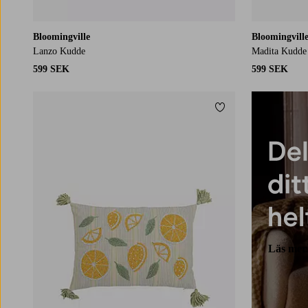
Bloomingville
Bloomingvill
Lanzo Kudde
Madita Kudde
599 SEK
599 SEK
Lägg till i favoriter
Läs mer