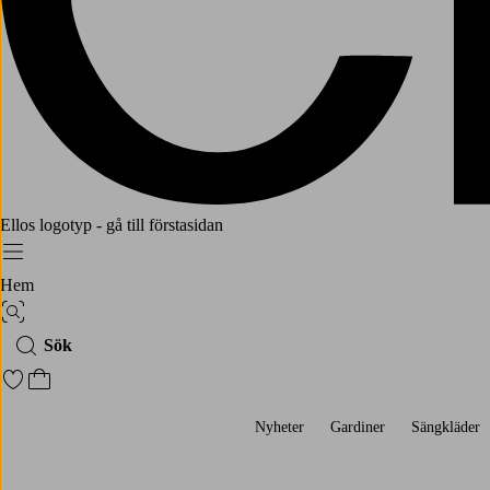
Ellos logotyp - gå till förstasidan
Meny
Hem
Bildsök
Sök
Gå till favoritmarkerade produkter
Gå till kundvagnen
Nyheter
Gardiner
Sängkläder