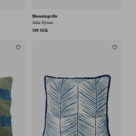
Bloomingville
Adia Dynan
599 SEK
Lägg till i favoriter
Lägg till i