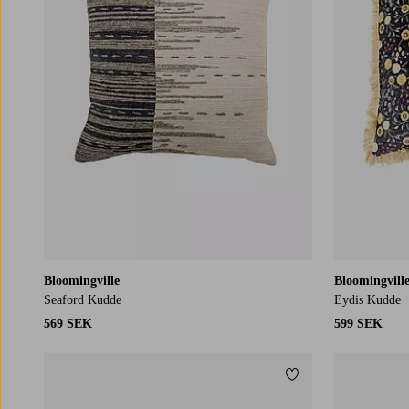
Bloomingville
Bloomingvill
Seaford Kudde
Eydis Kudde
569 SEK
599 SEK
Lägg till i favoriter