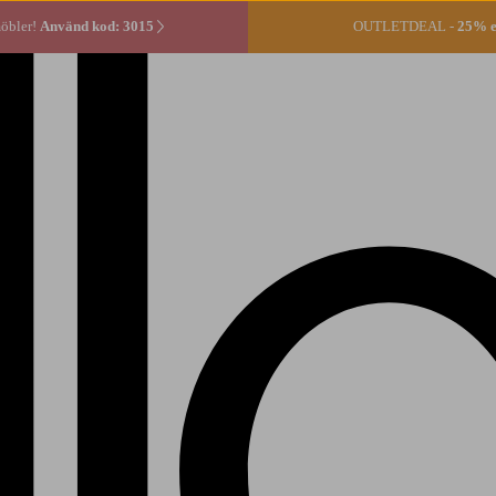
öbler!
Använd kod: 3015
OUTLETDEAL -
25% ex