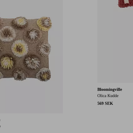
Bloomingville
Olica Kudde
569 SEK
e
e