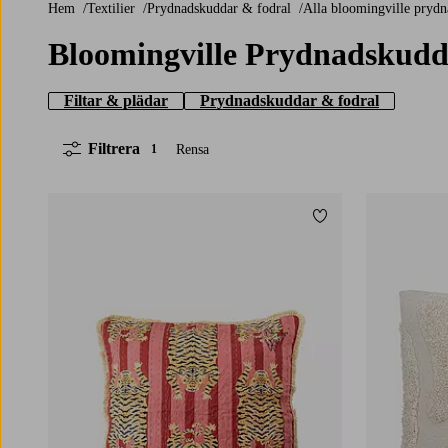
Hem
Textilier
Prydnadskuddar & fodral
Alla bloomingville pryd
Bloomingville Prydnadskudd
Filtar & plädar
Prydnadskuddar & fodral
Filtrera
Rensa
1
Lägg till i favoriter