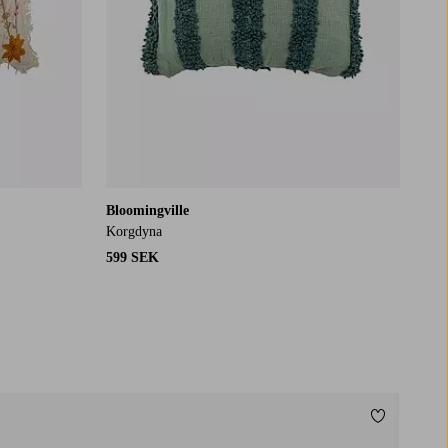
Bloomingville
Korgdyna
599 SEK
Lägg till i