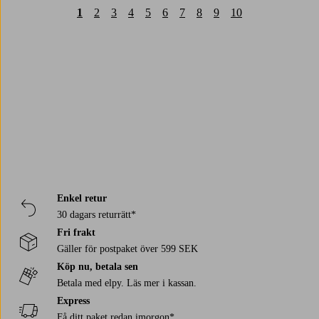
1
2
3
4
5
6
7
8
9
10
Trustpilot
Enkel retur
30 dagars returrätt*
Fri frakt
Gäller för postpaket över 599 SEK
Köp nu, betala sen
Betala med elpy. Läs mer i kassan.
Express
Få ditt paket redan imorgon*