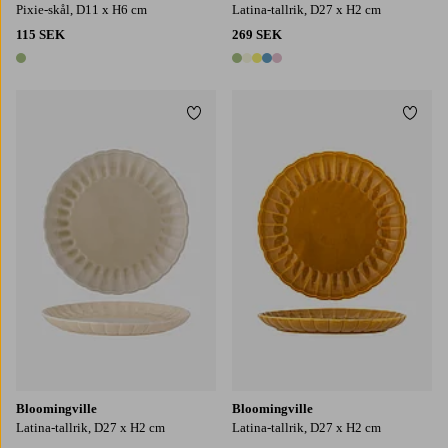
Pixie-skål, D11 x H6 cm
Latina-tallrik, D27 x H2 cm
115 SEK
269 SEK
1 färg
5 färger
Lägg till i favoriter
Lägg t
Bloomingville
Bloomingville
Latina-tallrik, D27 x H2 cm
Latina-tallrik, D27 x H2 cm