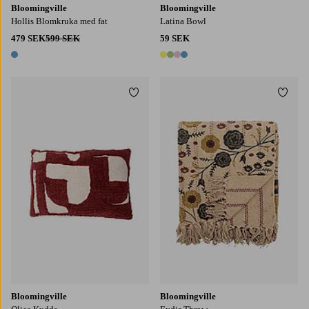
Bloomingville
Bloomingville
Hollis Blomkruka med fat
Latina Bowl
479 SEK
599 SEK
59 SEK
1 färg
4 färger
Lägg till i favoriter
Lägg t
Bloomingville
Bloomingville