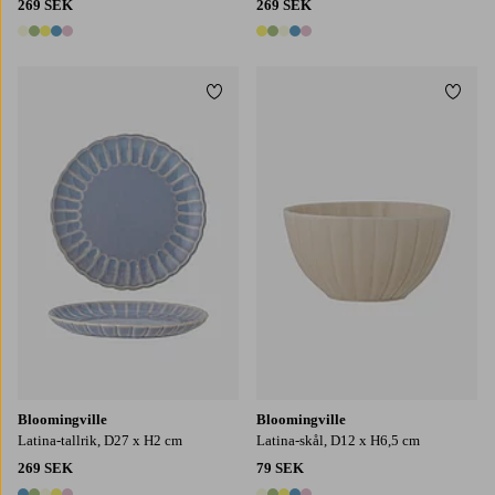
269 SEK
269 SEK
5 färger
5 färger
Lägg till i favoriter
Lägg t
Bloomingville
Bloomingville
Latina-tallrik, D27 x H2 cm
Latina-skål, D12 x H6,5 cm
269 SEK
79 SEK