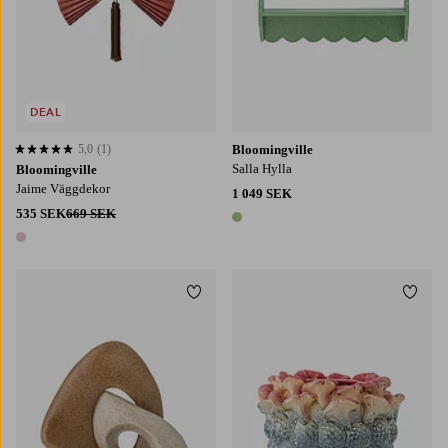
DEAL
5,0
(1)
Bloomingville
5,0 baserat på 1 st betyg
Salla Hylla
Bloomingville
Jaime Väggdekor
1 049 SEK
535 SEK
669 SEK
1 färg
1 färg
Lägg till i favoriter
Lägg t