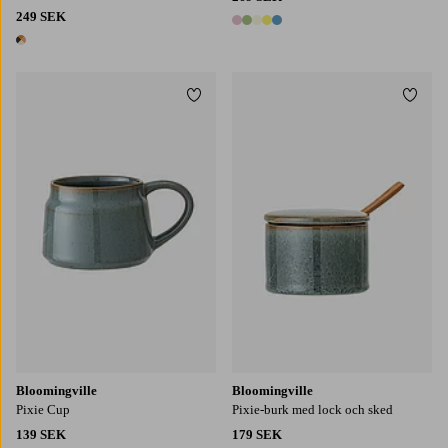
249 SEK
5 färger
1 färg
Lägg till i favoriter
Lägg t
Bloomingville
Bloomingville
Pixie Cup
Pixie-burk med lock och sked
139 SEK
179 SEK