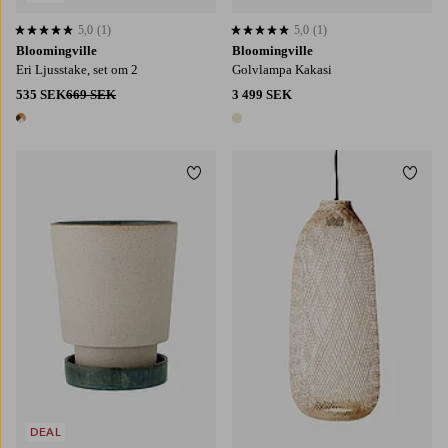
5,0
(1)
5,0
(1)
5,0 baserat på 1 st betyg
5,0 baserat på 1 st betyg
Bloomingville
Bloomingville
Eri Ljusstake, set om 2
Golvlampa Kakasi
535 SEK
669 SEK
3 499 SEK
1 färg
1 färg
Lägg till i favoriter
Lägg t
DEAL