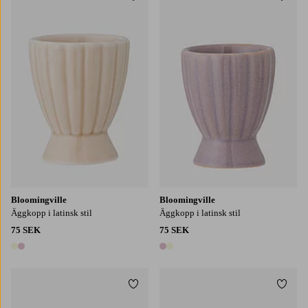
Lägg till i favoriter
Lägg t
Bloomingville
Bloomingville
Äggkopp i latinsk stil
Äggkopp i latinsk stil
75 SEK
75 SEK
2 färger
2 färger
Lägg till i favoriter
Lägg t