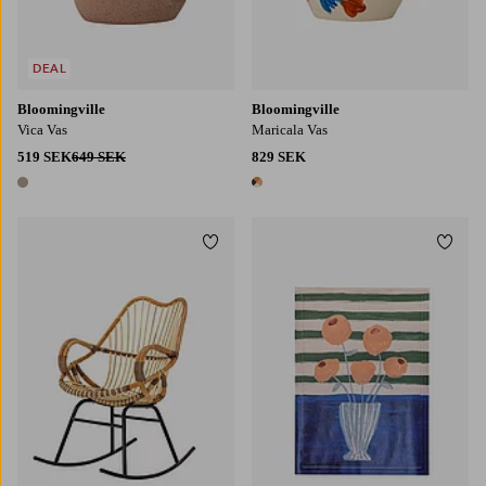
DEAL
Bloomingville
Bloomingville
Vica Vas
Maricala Vas
519 SEK
649 SEK
829 SEK
1 färg
1 färg
Lägg till i favoriter
Lägg t