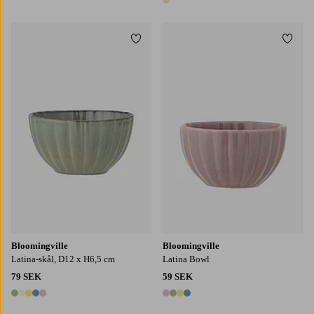
1 färg
Lägg till i favoriter
Lägg t
Bloomingville
Bloomingville
Latina-skål, D12 x H6,5 cm
Latina Bowl
79 SEK
59 SEK
5 färger
4 färger