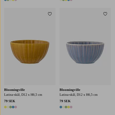
5 färger
5 färger
Lägg till i favoriter
Lägg t
Bloomingville
Bloomingville
Latina-skål, D12 x H6,5 cm
Latina-skål, D12 x H6,5 cm
79 SEK
79 SEK
5 färger
5 färger