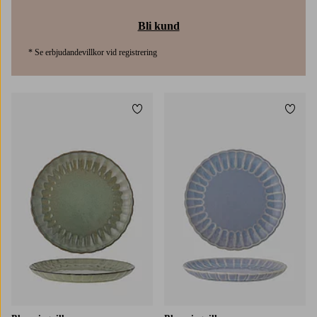
Bli kund
* Se erbjudandevillkor vid registrering
Lägg till i favoriter
Lägg t