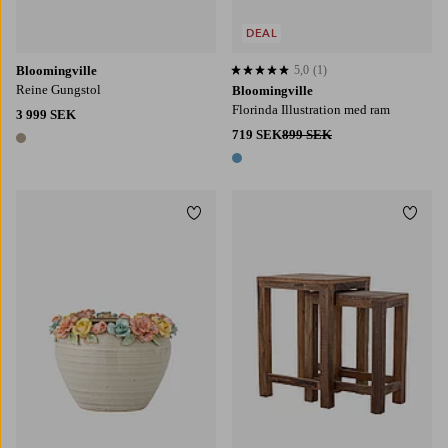
DEAL
Bloomingville
5,0
(1)
5,0 baserat på 1 st betyg
Reine Gungstol
Bloomingville
Florinda Illustration med ram
3 999 SEK
719 SEK
899 SEK
1 färg
1 färg
Lägg till i favoriter
Lägg t