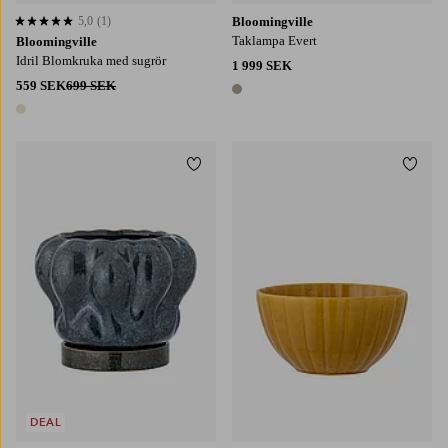
5,0
(1)
Bloomingville
5,0 baserat på 1 st betyg
Taklampa Evert
Bloomingville
Idril Blomkruka med sugrör
1 999 SEK
559 SEK
699 SEK
1 färg
1 färg
Lägg till i favoriter
Lägg t
DEAL