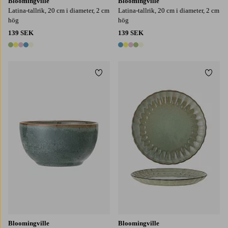
Bloomingville
Bloomingville
Latina-tallrik, 20 cm i diameter, 2 cm
Latina-tallrik, 20 cm i diameter, 2 cm
hög
hög
139 SEK
139 SEK
5 färger
5 färger
Lägg till i favoriter
Lägg t
Bloomingville
Bloomingville