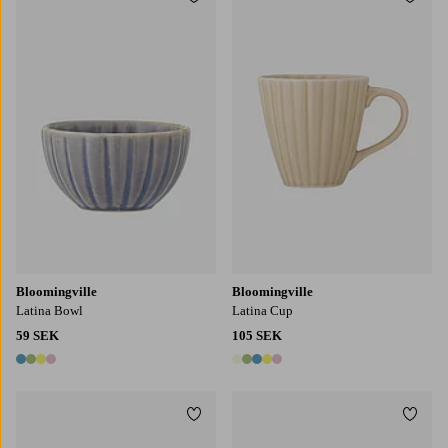
Lägg till i favoriter
Lägg t
Bloomingville
Bloomingville
Latina Bowl
Latina Cup
59 SEK
105 SEK
4 färger
5 färger
Lägg till i favoriter
Lägg t