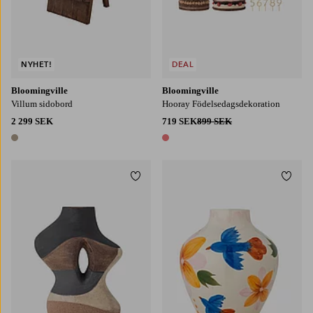
NYHET!
DEAL
Bloomingville
Bloomingville
Villum sidobord
Hooray Födelsedagsdekoration
2 299 SEK
719 SEK
899 SEK
1 färg
1 färg
Lägg till i favoriter
Lägg t