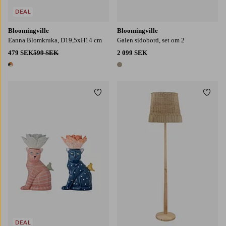
DEAL
Bloomingville
Bloomingville
Eanna Blomkruka, D19,5xH14 cm
Galen sidobord, set om 2
479 SEK
599 SEK
2 099 SEK
1 färg
1 färg
Lägg till i favoriter
Lägg t
DEAL