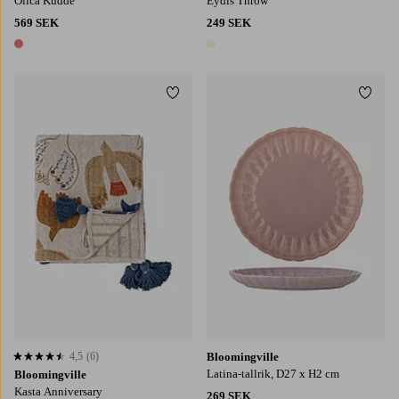
Olica Kudde
Eydis Throw
569 SEK
249 SEK
1 färg
1 färg
Lägg till i favoriter
Lägg t
4,5
(6)
Bloomingville
4,5 baserat på 6 st betyg
Latina-tallrik, D27 x H2 cm
Bloomingville
Kasta Anniversary
269 SEK