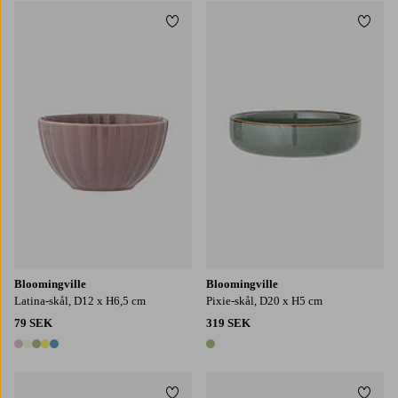
Lägg till i favoriter
Lägg t
Bloomingville
Bloomingville
Latina-skål, D12 x H6,5 cm
Pixie-skål, D20 x H5 cm
79 SEK
319 SEK
5 färger
1 färg