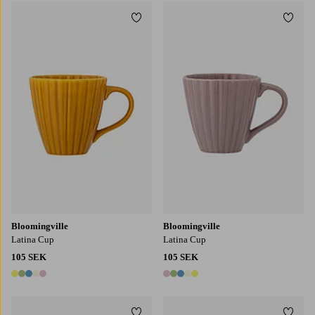
Lägg till i favoriter
Lägg t
Bloomingville
Bloomingville
Latina Cup
Latina Cup
105 SEK
105 SEK
5 färger
5 färger