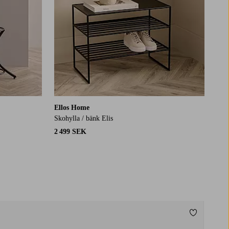
Ellos Home
Skohylla / bänk Elis
2 499 SEK
Lägg till i