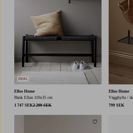
DEAL
Ellos Home
Ellos Home
Bänk Ellan 110x35 cm
Vägghylla / sk
1 747 SEK
2 299 SEK
799 SEK
Lägg till i favoriter