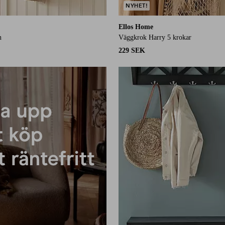
NYHET!
Ellos Home
n
Väggkrok Harry 5 krokar
229 SEK