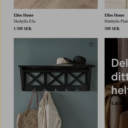
Ellos Home
Ellos Home
Skohylla Elis
Hatthylla Plai
1 599 SEK
599 SEK
Lägg till i favoriter
Läs mer