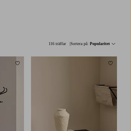
116 träffar
Sortera på:
Popularitet
Lägg till i favoriter
Lägg till i