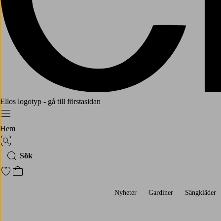
Ellos logotyp - gå till förstasidan
Meny
Hem
Bildsök
Sök
Gå till favoritmarkerade produkter
Gå till kundvagnen
Nyheter
Gardiner
Sängkläder