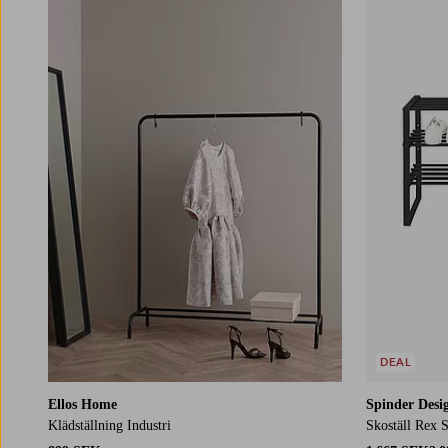
DEAL
Ellos Home
Spinder Desi
Klädställning Industri
Skoställ Rex 