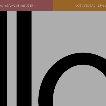
öbler!
Använd kod: 3015
OUTLETDEAL -
25% ex