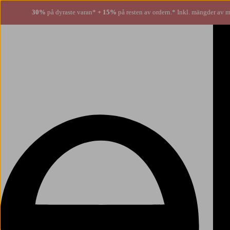
30%
på dyraste varan*
+ 15%
på resten av ordern.* Inkl. mängder av m