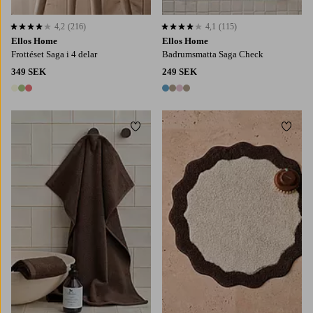
4,2
(216)
4,1
(115)
4,2 baserat på 216 st betyg
4,1 baserat på 115 st betyg
Ellos Home
Ellos Home
Frottéset Saga i 4 delar
Badrumsmatta Saga Check
349 SEK
249 SEK
3 färger
4 färger
Lägg till i favoriter
Lägg t