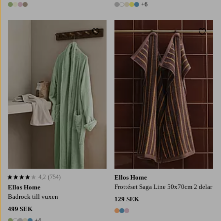
+6
4 färger
11 färger
Lägg till i favoriter
Lägg t
4,2
(754)
Ellos Home
4,2 baserat på 754 st betyg
Frottéset Saga Line 50x70cm 2 delar
Ellos Home
Badrock till vuxen
129 SEK
499 SEK
3 färger
+4