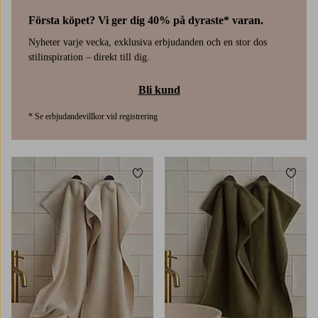
Första köpet? Vi ger dig 40% på dyraste* varan.
Nyheter varje vecka, exklusiva erbjudanden och en stor dos
stilinspiration – direkt till dig.
Bli kund
* Se erbjudandevillkor vid registrering
Lägg till i favoriter
Lägg t