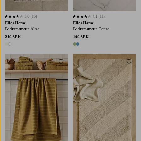
3,6
(16)
4,1
(11)
3,6 baserat på 16 st betyg
4,1 baserat på 11 st betyg
Ellos Home
Ellos Home
Badrumsmatta Alma
Badrumsmatta Cerise
249 SEK
199 SEK
2 färger
2 färger
Lägg till i favoriter
Lägg t
50X80
80X120