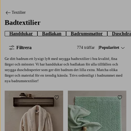
Textilier
Badtextilier
Handdukar
Badlakan
Badrumsmattor
Duschdra
Filtrera
774 träffar
Sortera på:
Popularitet
Ge ditt badrum ett lyxigt lyft med snygga badtextilier i bra kvalité, fina
färger och mönster. Vi har handdukar och badlakan för alla tillfällen och
snygga duschdraperier som ger ditt badrum det lilla extra. Matcha olika
färger och material för en trendig känsla. Trivs ordentligt i badrummet med
nya badrumstextilier!
Lägg till i favoriter
Lägg t
34/36
38/40
42/44
46/48
50/52
50X80
80X120