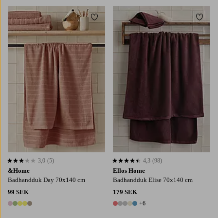
Lägg till i favoriter
Lägg t
3,0
(5)
4,3
(98)
3,0 baserat på 5 st betyg
4,3 baserat på 98 st betyg
&Home
Ellos Home
Badhandduk Day 70x140 cm
Badhandduk Elise 70x140 cm
99 SEK
179 SEK
+6
5 färger
11 färger