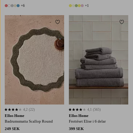
+6
+1
11 färger
6 färger
Lägg till i favoriter
Lägg t
4,2
(22)
4,1
(565)
4,2 baserat på 22 st betyg
4,1 baserat på 565 st betyg
Ellos Home
Ellos Home
Badrumsmatta Scallop Round
Frottéset Elise i 6 delar
249 SEK
399 SEK