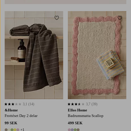
Lägg till i favoriter
Lägg t
50X80
70X140
3,1
(14)
3,7
(39)
3,1 baserat på 14 st betyg
3,7 baserat på 39 st betyg
&Home
Ellos Home
Frottéset Day 2 delar
Badrumsmatta Scallop
99 SEK
499 SEK
+1