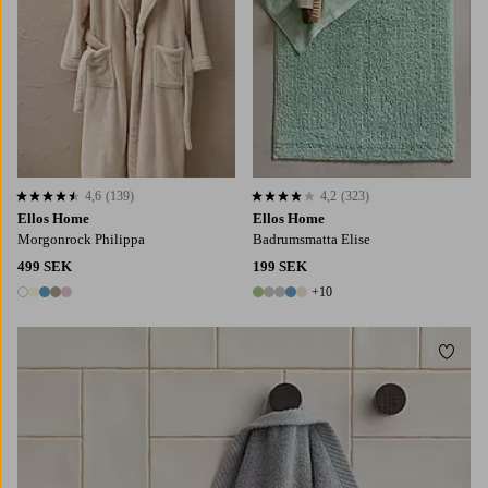
4,6
(139)
4,2
(323)
4,6 baserat på 139 st betyg
4,2 baserat på 323 st betyg
Ellos Home
Ellos Home
Morgonrock Philippa
Badrumsmatta Elise
499 SEK
199 SEK
+10
5 färger
15 färger
Lägg t