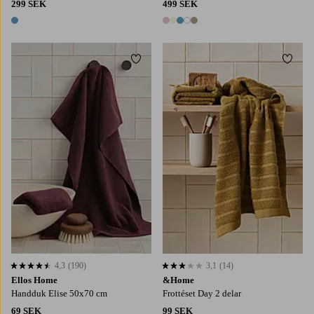
299 SEK
499 SEK
1 färg
5 färger
Lägg till i favoriter
Lägg t
4,3
(190)
3,1
(14)
4,3 baserat på 190 st betyg
3,1 baserat på 14 st betyg
Ellos Home
&Home
Handduk Elise 50x70 cm
Frottéset Day 2 delar
69 SEK
99 SEK