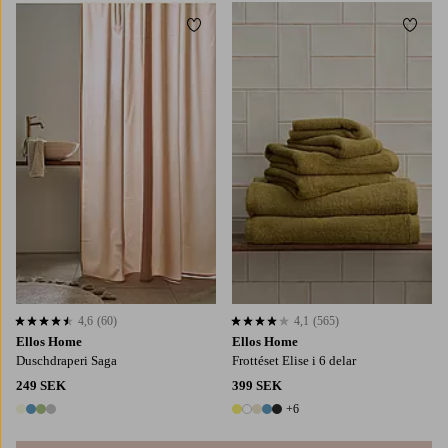
Lägg till i favoriter
Lägg t
4,6
(60)
4,1
(565)
4,6 baserat på 60 st betyg
4,1 baserat på 565 st betyg
Ellos Home
Ellos Home
Duschdraperi Saga
Frottéset Elise i 6 delar
249 SEK
399 SEK
+6
4 färger
11 färger