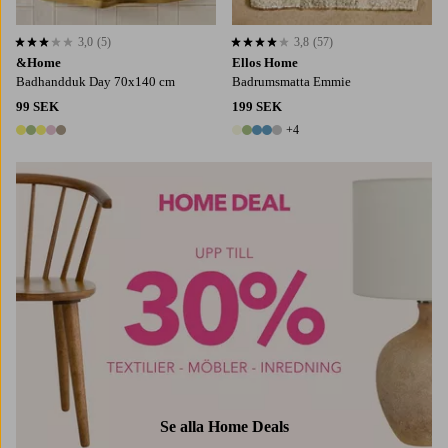
3,0
(5)
3,8
(57)
3,0 baserat på 5 st betyg
3,8 baserat på 57 st betyg
&Home
Ellos Home
Badhandduk Day 70x140 cm
Badrumsmatta Emmie
99 SEK
199 SEK
+4
5 färger
9 färger
Se alla Home Deals