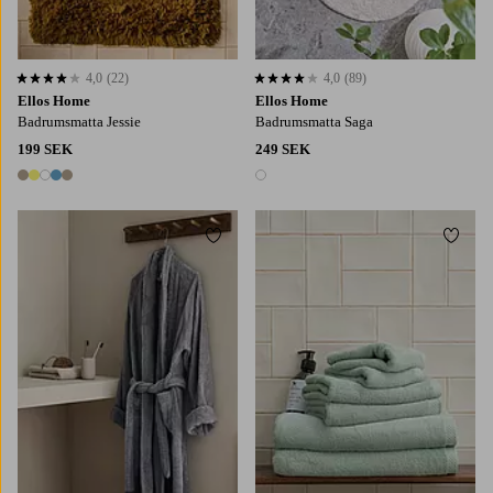
4,0
(22)
4,0
(89)
4,0 baserat på 22 st betyg
4,0 baserat på 89 st betyg
Ellos Home
Ellos Home
Badrumsmatta Jessie
Badrumsmatta Saga
199 SEK
249 SEK
5 färger
1 färg
Lägg till i favoriter
Lägg t