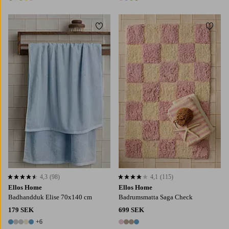
6 färger
4 färger
Lägg till i favoriter
Lägg t
50X80
80X120
100X150
4,3
(98)
4,1
(115)
4,3 baserat på 98 st betyg
4,1 baserat på 115 st betyg
Ellos Home
Ellos Home
Badhandduk Elise 70x140 cm
Badrumsmatta Saga Check
179 SEK
699 SEK
+6
11 färger
4 färger