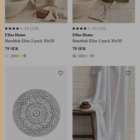
4,0
(224)
4,0
(224)
4,0 baserat på 224 st betyg
4,0 baserat på 224 st betyg
Ellos Home
Ellos Home
Handduk Elise 2-pack 30x50
Handduk Elise 2-pack 30x50
79 SEK
79 SEK
+8
+8
13 färger
13 färger
Lägg till i favoriter
Lägg t