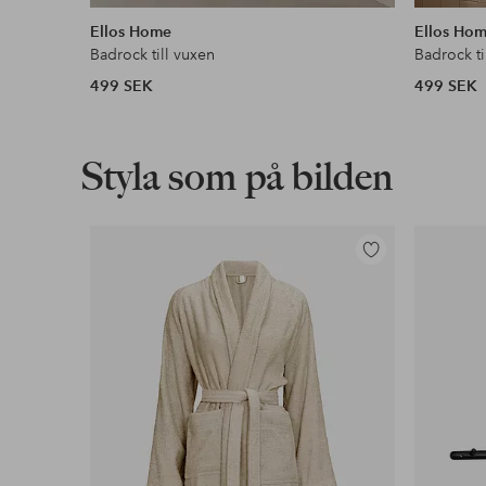
liknande
Ellos Home
Ellos Ho
Badrock till vuxen
Badrock ti
499 SEK
499 SEK
Styla som på bilden
Lägg
till
i
favoriter