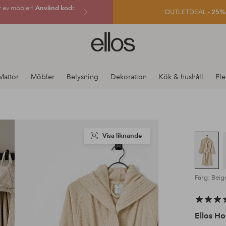
r av möbler!
Använd kod:
OUTLETDEAL -
25% e
Ellos
logotyp
-
gå
Mattor
Möbler
Belysning
Dekoration
Kök & hushåll
Ele
till
förstasidan
Visa liknande
Färg: Beig
Ellos H