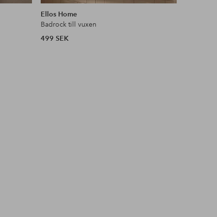
liknande
liknande
Ellos Home
Ellos Ho
Badrock till vuxen
Morgonro
499 SEK
499 SEK