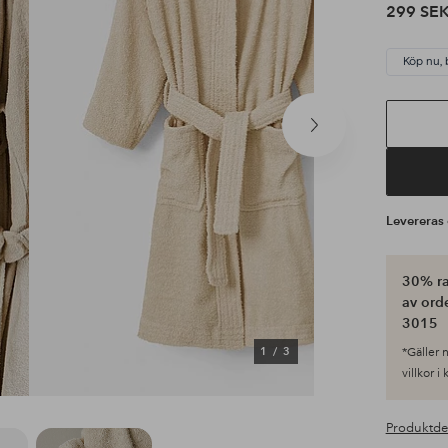
299 SE
Köp nu, 
Nästa
produkt
Leverera
30% ra
av ord
3015
1
/
3
*Gäller n
villkor i
Produktde