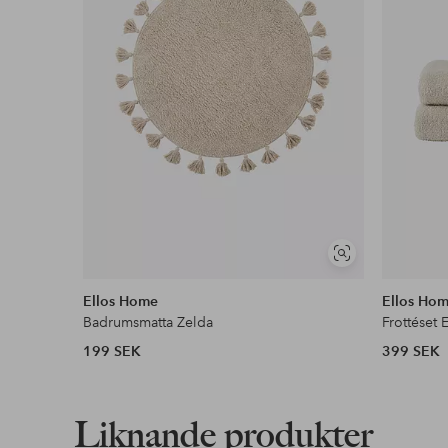
Läs mer
Faktura & Delbetalning
Våra mest fördelaktiga betalsätt
Läs mer
Visa
liknande
Ellos Home
Ellos Ho
Badrumsmatta Zelda
Frottéset E
199 SEK
399 SEK
Liknande produkter