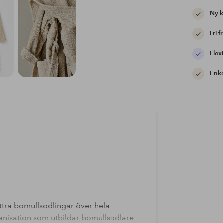
Ny 
Fri f
Flexi
Enke
ttra bomullsodlingar över hela
ganisation som utbildar bomullsodlare