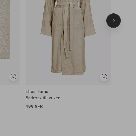
Nästa
produkt
Visa
Visa
liknande
liknande
Ellos Home
Ellos Ho
Badrock till vuxen
Handduk E
499 SEK
79 SEK