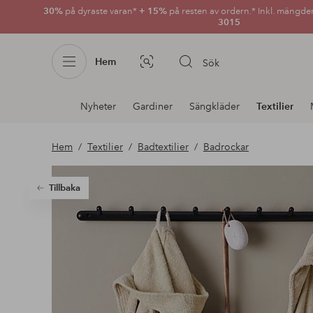
30%
på dyraste varan*
+ 15%
på resten av ordern.* Inkl. mängde
3015
Hem
Sök
Bildsök
Avdelnings
Nyheter
Gardiner
Sängkläder
Textilier
navigation
Hem
Textilier
Badtextilier
Badrockar
Tillbaka