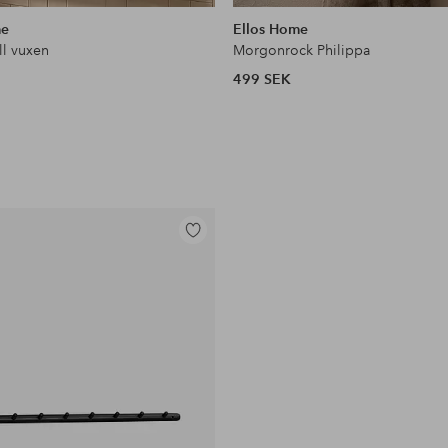
liknande
me
Ellos Home
ll vuxen
Morgonrock Philippa
499 SEK
Lägg
till
i
favoriter