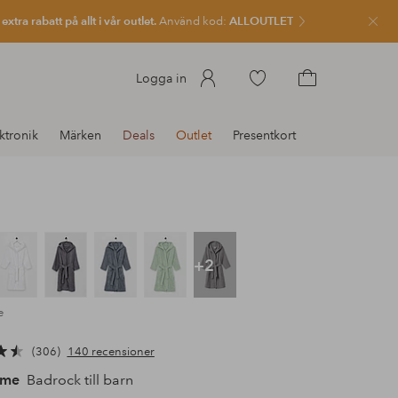
xtra rabatt på allt i vår outlet.
Använd kod:
ALLOUTLET
Stän
Gå
Logga in
till
Gå
favoritmarkerade
till
ktronik
Märken
Deals
Outlet
Presentkort
produkter
kundvagnen
+2
e
306
140 recensioner
ome
Badrock till barn