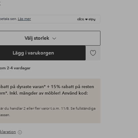
K
betala sen.
Läs mer
Välj storlek
Lägg i varukorgen
Lägg
till
s om 2-4 vardagar
i
favoriter
batt på dyraste varan* + 15% rabatt på resten
ern*. Inkl. mängder av möbler! Använd kod:
är du handlar 2 eller fler varor t.o.m. 11/8. Se fullständiga
 kassan.
klaration