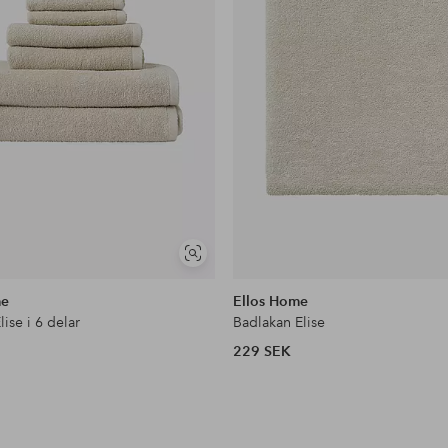
Visa
liknande
me
Ellos Home
lise i 6 delar
Badlakan Elise
229 SEK