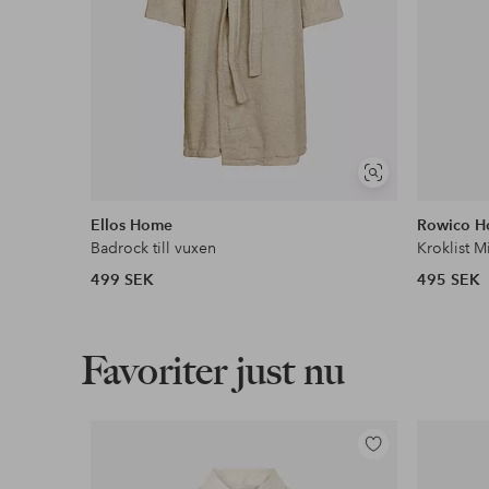
Visa
liknande
Ellos Home
Rowico 
Badrock till vuxen
Kroklist M
499 SEK
495 SEK
Favoriter just nu
Lägg
till