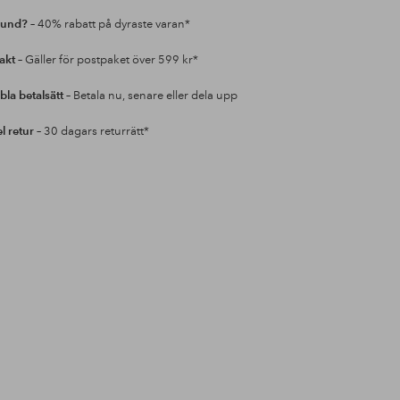
kund?
– 40% rabatt på dyraste varan*
rakt
– Gäller för postpaket över 599 kr*
bla betalsätt
– Betala nu, senare eller dela upp
l retur
– 30 dagars returrätt*