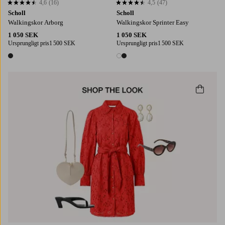
4,6
(16)
4,5
(47)
4,6 baserat på 16 st betyg
4,5 baserat på 47 st betyg
Scholl
Scholl
Walkingskor Arborg
Walkingskor Sprinter Easy
1 050 SEK
1 050 SEK
Ursprungligt pris
1 500 SEK
Ursprungligt pris
1 500 SEK
1 färg
2 färger