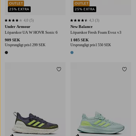
OUTLET
OUTLET
25% EXTRA
25% EXTRA
4,0
(5)
4,3
(3)
4,0 baserat på 5 st betyg
4,3 baserat på 3 st betyg
Under Armour
New Balance
Löparskor UA W HOVR Sonic 6
Löparskor Fresh Foam Evoz v3
909 SEK
1 085 SEK
Ursprungligt pris
1 299 SEK
Ursprungligt pris
1 550 SEK
1 färg
1 färg
Lägg till i favoriter
Lägg t