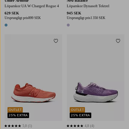
Under Armour
New Balance
Löparskor UA W Charged Rogue 4
Löparskor Dynasoft Tektrel
629 SEK
945 SEK
Ursprungligt pris
899 SEK
Ursprungligt pris
1 350 SEK
1 färg
1 färg
Lägg till i favoriter
Lägg t
OUTLET
OUTLET
25% EXTRA
25% EXTRA
5,0
(1)
4,8
(4)
5,0 baserat på 1 st betyg
4,8 baserat på 4 st betyg