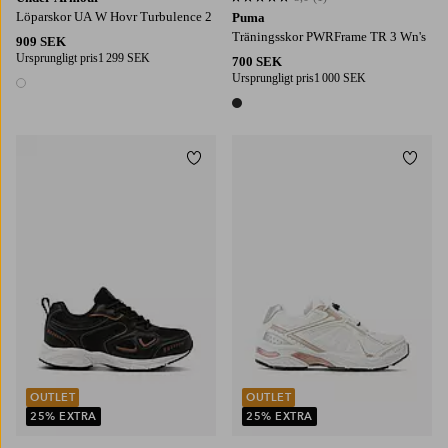
5,0 baserat på 1 st betyg
Löparskor UA W Hovr Turbulence 2
Puma
Träningsskor PWRFrame TR 3 Wn's
909 SEK
Ursprungligt pris
1 299 SEK
700 SEK
Ursprungligt pris
1 000 SEK
1 färg
1 färg
Lägg till i favoriter
Lägg t
OUTLET
OUTLET
25% EXTRA
25% EXTRA