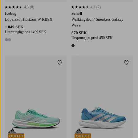
4,3
(8)
4,3
(7)
4,3 baserat på 8 st betyg
4,3 baserat på 7 st betyg
Icebug
Scholl
Löparskor Horizon W RB9X
Walkingskor / Sneakers Galaxy
Wave
1 049 SEK
Ursprungligt pris
1 499 SEK
870 SEK
Ursprungligt pris
1 450 SEK
2 färger
1 färg
Lägg till i favoriter
Lägg t
OUTLET
OUTLET