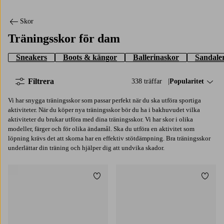
Skor
Träningsskor för dam
Sneakers
Boots & kängor
Ballerinaskor
Sandaler
Filtrera
338 träffar
Sortera på:
Popularitet
Vi har snygga träningsskor som passar perfekt när du ska utföra sportiga
aktiviteter. När du köper nya träningsskor bör du ha i bakhuvudet vilka
aktiviteter du brukar utföra med dina träningsskor. Vi har skor i olika
modeller, färger och för olika ändamål. Ska du utföra en aktivitet som
löpning krävs det att skorna har en effektiv stötdämpning. Bra träningsskor
underlättar din träning och hjälper dig att undvika skador.
Lägg till i favoriter
Lägg t