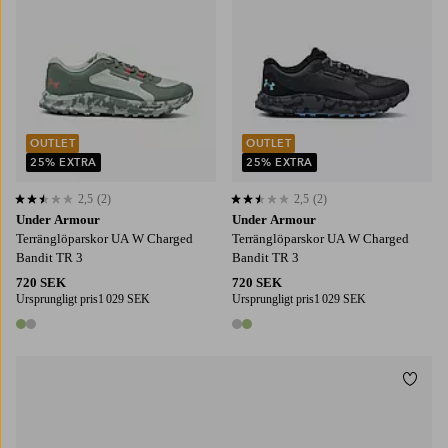
OUTLET
OUTLET
25% EXTRA
25% EXTRA
2,5
(2)
2,5
(2)
2,5 baserat på 2 st betyg
2,5 baserat på 2 st betyg
Under Armour
Under Armour
Terränglöparskor UA W Charged
Terränglöparskor UA W Charged
Bandit TR 3
Bandit TR 3
720 SEK
720 SEK
Ursprungligt pris
1 029 SEK
Ursprungligt pris
1 029 SEK
2 färger
2 färger
Lägg t