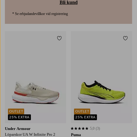
Bli kund
* Se erbjudandevillkor vid registrering
Lägg till i favoriter
Lägg t
OUTLET
OUTLET
25% EXTRA
25% EXTRA
Under Armour
5,0
(3)
5,0 baserat på 3 st betyg
Löparskor UA W Infinite Pro 2
Puma