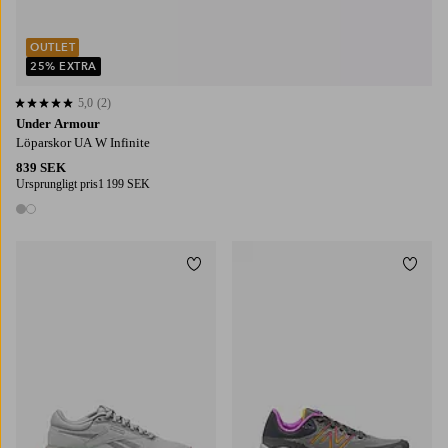
OUTLET
25% EXTRA
5,0
(2)
5,0 baserat på 2 st betyg
Under Armour
Löparskor UA W Infinite
839 SEK
Ursprungligt pris
1 199 SEK
2 färger
Lägg till i favoriter
Lägg t