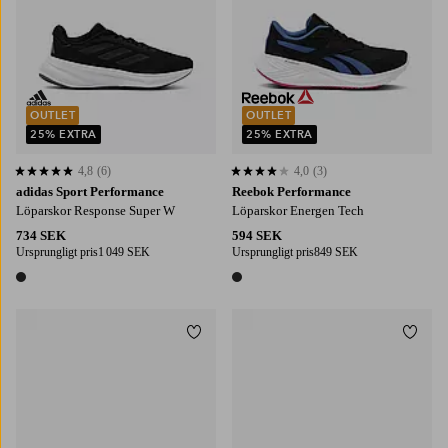
OUTLET
OUTLET
25% EXTRA
25% EXTRA
4,8
(6)
4,0
(3)
4,8 baserat på 6 st betyg
4,0 baserat på 3 st betyg
adidas Sport Performance
Reebok Performance
Löparskor Response Super W
Löparskor Energen Tech
734 SEK
594 SEK
Ursprungligt pris
1 049 SEK
Ursprungligt pris
849 SEK
1 färg
1 färg
Lägg till i favoriter
Lägg t