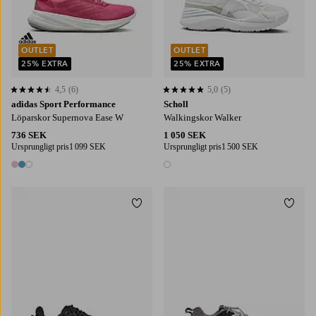
OUTLET
OUTLET
25% EXTRA
25% EXTRA
4,5
(6)
5,0
(5)
4,5 baserat på 6 st betyg
5,0 baserat på 5 st betyg
adidas Sport Performance
Scholl
Löparskor Supernova Ease W
Walkingskor Walker
736 SEK
1 050 SEK
Ursprungligt pris
1 099 SEK
Ursprungligt pris
1 500 SEK
3 färger
1 färg
Lägg till i favoriter
Lägg t