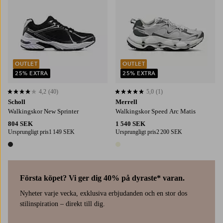
OUTLET
OUTLET
25% EXTRA
25% EXTRA
4,2
(40)
5,0
(1)
4,2 baserat på 40 st betyg
5,0 baserat på 1 st betyg
Scholl
Merrell
Walkingskor New Sprinter
Walkingskor Speed Arc Matis
804 SEK
1 540 SEK
Ursprungligt pris
1 149 SEK
Ursprungligt pris
2 200 SEK
1 färg
1 färg
Första köpet? Vi ger dig 40% på dyraste* varan.
Nyheter varje vecka, exklusiva erbjudanden och en stor dos
stilinspiration – direkt till dig.