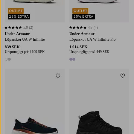
OUTLET
OUTLET
25% EXTRA
25% EXTRA
5,0
(2)
4,8
(4)
5,0 baserat på 2 st betyg
4,8 baserat på 4 st betyg
Under Armour
Under Armour
Löparskor UA W Infinite
Löparskor UA W Infinite Pro
839 SEK
1 014 SEK
Ursprungligt pris
1 199 SEK
Ursprungligt pris
1 449 SEK
2 färger
2 färger
Lägg till i favoriter
Lägg t