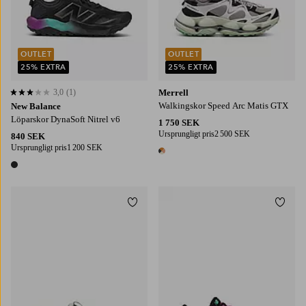
OUTLET
OUTLET
25% EXTRA
25% EXTRA
3,0
(1)
Merrell
3,0 baserat på 1 st betyg
Walkingskor Speed Arc Matis GTX
New Balance
Löparskor DynaSoft Nitrel v6
1 750 SEK
Ursprungligt pris
2 500 SEK
840 SEK
Ursprungligt pris
1 200 SEK
1 färg
1 färg
Lägg till i favoriter
Lägg t