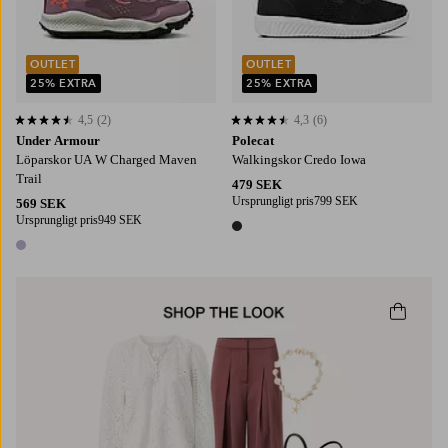
OUTLET
OUTLET
25% EXTRA
25% EXTRA
4,5
(2)
4,3
(6)
4,5 baserat på 2 st betyg
4,3 baserat på 6 st betyg
Under Armour
Polecat
Löparskor UA W Charged Maven
Walkingskor Credo Iowa
Trail
479 SEK
Ursprungligt pris
799 SEK
569 SEK
Ursprungligt pris
949 SEK
1 färg
1 färg