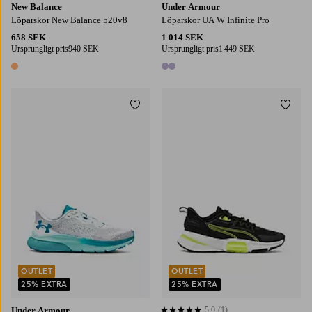
New Balance
Under Armour
Löparskor New Balance 520v8
Löparskor UA W Infinite Pro
658 SEK
1 014 SEK
Ursprungligt pris
940 SEK
Ursprungligt pris
1 449 SEK
1 färg
2 färger
Lägg till i favoriter
Lägg t
OUTLET
OUTLET
25% EXTRA
25% EXTRA
Under Armour
5,0
(1)