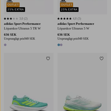
OUTLET
OUTLET
25% EXTRA
25% EXTRA
3,0
(2)
4,8
(5)
3,0 baserat på 2 st betyg
4,8 baserat på 5 st betyg
adidas Sport Performance
adidas Sport Performance
Löparskor Ultrarun 5 TR W
Löparskor Ultrarun 5 W
636 SEK
636 SEK
Ursprungligt pris
949 SEK
Ursprungligt pris
949 SEK
1 färg
2 färger
Lägg till i favoriter
Lägg t