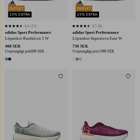
OUTLET
OUTLET
25% EXTRA
25% EXTRA
4,4
(11)
4,5
(6)
4,4 baserat på 11 st betyg
4,5 baserat på 6 st betyg
adidas Sport Performance
adidas Sport Performance
Löparskor Runfalcon 5 W
Löparskor Supernova Ease W
468 SEK
736 SEK
Ursprungligt pris
699 SEK
Ursprungligt pris
1 099 SEK
2 färger
3 färger
Lägg till i favoriter
Lägg t