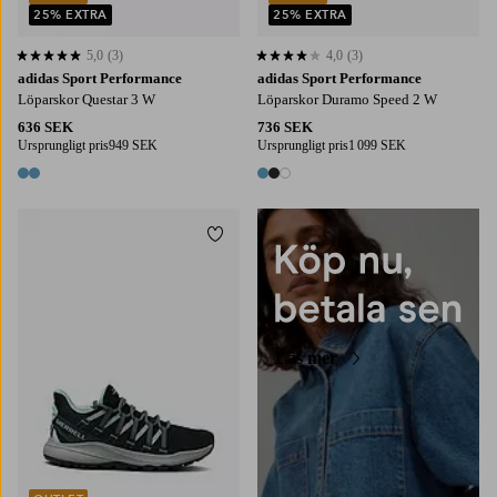
25% EXTRA
25% EXTRA
5,0
(3)
4,0
(3)
5,0 baserat på 3 st betyg
4,0 baserat på 3 st betyg
adidas Sport Performance
adidas Sport Performance
Löparskor Questar 3 W
Löparskor Duramo Speed 2 W
636 SEK
736 SEK
Ursprungligt pris
949 SEK
Ursprungligt pris
1 099 SEK
2 färger
3 färger
Lägg till i favoriter
Läs mer