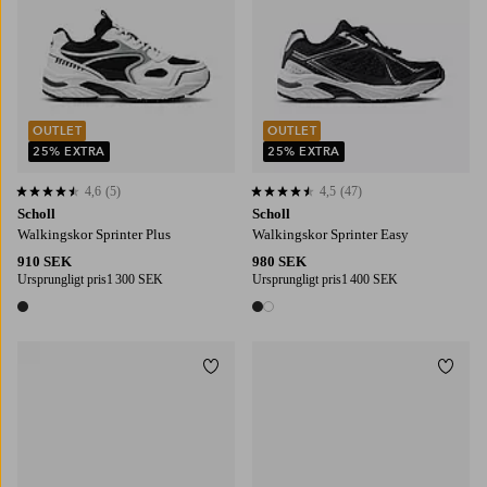
OUTLET
OUTLET
25% EXTRA
25% EXTRA
4,6
(5)
4,5
(47)
4,6 baserat på 5 st betyg
4,5 baserat på 47 st betyg
Scholl
Scholl
Walkingskor Sprinter Plus
Walkingskor Sprinter Easy
910 SEK
980 SEK
Ursprungligt pris
1 300 SEK
Ursprungligt pris
1 400 SEK
1 färg
2 färger
Lägg till i favoriter
Lägg t