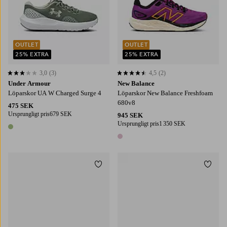
OUTLET
OUTLET
25% EXTRA
25% EXTRA
3,0
(3)
4,5
(2)
3,0 baserat på 3 st betyg
4,5 baserat på 2 st betyg
Under Armour
New Balance
Löparskor UA W Charged Surge 4
Löparskor New Balance Freshfoam
680v8
475 SEK
Ursprungligt pris
679 SEK
945 SEK
Ursprungligt pris
1 350 SEK
1 färg
1 färg
Lägg till i favoriter
Lägg t