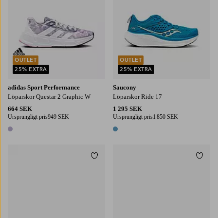
OUTLET
OUTLET
25% EXTRA
25% EXTRA
adidas Sport Performance
Saucony
Löparskor Questar 2 Graphic W
Löparskor Ride 17
664 SEK
1 295 SEK
Ursprungligt pris
949 SEK
Ursprungligt pris
1 850 SEK
1 färg
1 färg
Lägg till i favoriter
Lägg t