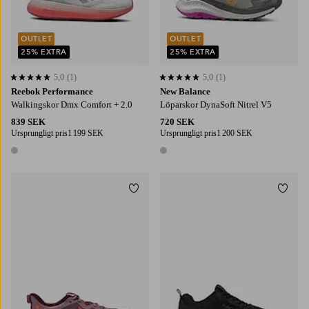
OUTLET
OUTLET
25% EXTRA
25% EXTRA
5,0
(1)
5,0
(1)
5,0 baserat på 1 st betyg
5,0 baserat på 1 st betyg
Reebok Performance
New Balance
Walkingskor Dmx Comfort + 2.0
Löparskor DynaSoft Nitrel V5
839 SEK
720 SEK
Ursprungligt pris
1 199 SEK
Ursprungligt pris
1 200 SEK
1 färg
1 färg
Lägg till i favoriter
Lägg t