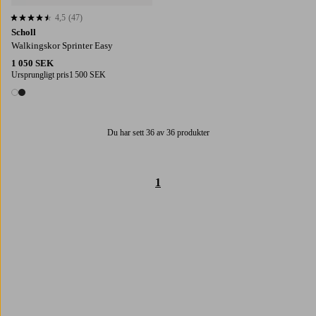
4,5
(47)
4,5 baserat på 47 st betyg
Scholl
Walkingskor Sprinter Easy
1 050 SEK
Ursprungligt pris
1 500 SEK
2 färger
Du har sett 36 av 36 produkter
1
Trustpilot