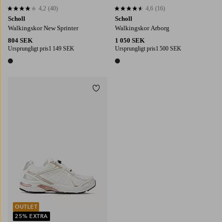
4,2
(40)
4,6
(16)
4,2 baserat på 40 st betyg
4,6 baserat på 16 st betyg
Scholl
Scholl
Walkingskor New Sprinter
Walkingskor Arborg
804 SEK
1 050 SEK
Ursprungligt pris
1 149 SEK
Ursprungligt pris
1 500 SEK
1 färg
1 färg
Lägg till i favoriter
OUTLET
25% EXTRA