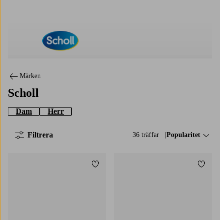
Scholl
Märken
Scholl
Dam
Herr
Filtrera
36 träffar
Sortera på:
Popularitet
Lägg till i favoriter
Lägg t