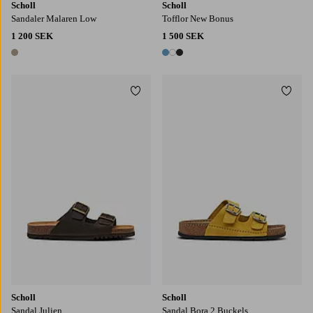
Scholl
Scholl
Sandaler Malaren Low
Tofflor New Bonus
1 200 SEK
1 500 SEK
1 färg
3 färger
Lägg till i favoriter
Lägg t
Scholl
Scholl
Sandal Julien
Sandal Bora 2 Buckels