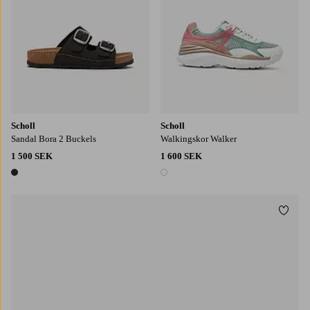
Scholl
Scholl
Sandal Bora 2 Buckels
Walkingskor Walker
1 500 SEK
1 600 SEK
1 färg
1 färg
Lägg t