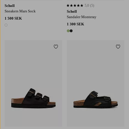
Scholl
5,0
(5)
5,0 baserat på 5 st betyg
Sneakers Mars Sock
Scholl
Sandaler Monteray
1 500 SEK
1 300 SEK
1 färg
2 färger
Lägg till i favoriter
Lägg t