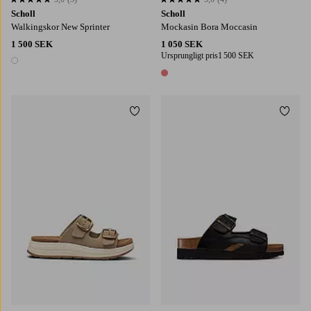
5,0 baserat på 3 st betyg
5,0 baserat på 4 st betyg
Scholl
Scholl
Walkingskor New Sprinter
Mockasin Bora Moccasin
1 500 SEK
1 050 SEK
Ursprungligt pris
1 500 SEK
1 färg
1 färg
Lägg till i favoriter
Lägg t