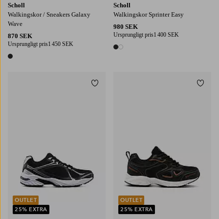
Scholl
Scholl
Walkingskor / Sneakers Galaxy
Walkingskor Sprinter Easy
Wave
980 SEK
Ursprungligt pris
1 400 SEK
870 SEK
Ursprungligt pris
1 450 SEK
2 färger
1 färg
Lägg till i favoriter
Lägg t
OUTLET
OUTLET
25% EXTRA
25% EXTRA