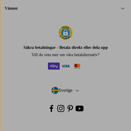
Vänner
Säkra betalningar - Betala direkt eller dela upp
Vill du veta mer om
våra betalalternativ
?
elpy
visa
mastercard
Sverige
- Välj land
Facebook
Instagram
Pinterest
Youtube