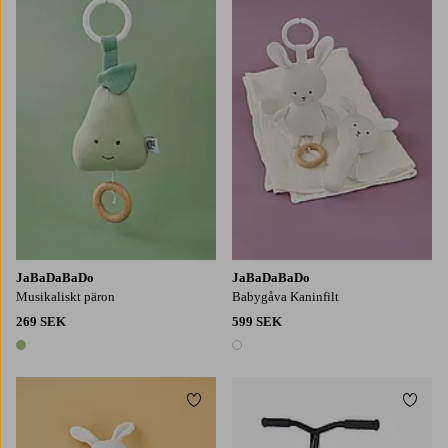
JaBaDaBaDo
JaBaDaBaDo
Musikaliskt päron
Babygåva Kaninfilt
269 SEK
599 SEK
1 färg
1 färg
Lägg till i favoriter
Lägg t