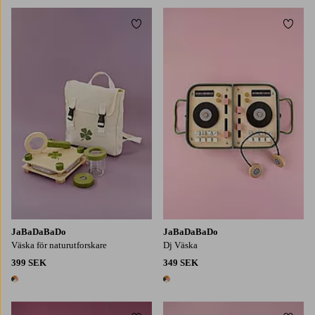
Lägg till i favoriter
Lägg t
JaBaDaBaDo
JaBaDaBaDo
Väska för naturutforskare
Dj Väska
399 SEK
349 SEK
1 färg
1 färg