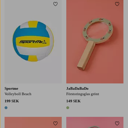
Lägg till i favoriter
Lägg t
Sportme
JaBaDaBaDo
Volleyboll Beach
Förstoringsglas grönt
199 SEK
149 SEK
1 färg
1 färg
Lägg till i favoriter
Lägg t