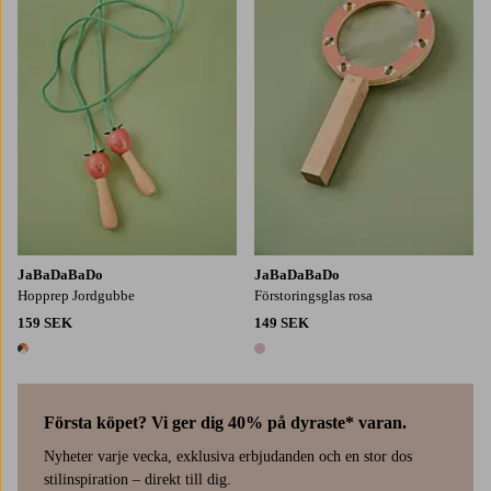
JaBaDaBaDo
JaBaDaBaDo
Hopprep Jordgubbe
Förstoringsglas rosa
159 SEK
149 SEK
1 färg
1 färg
Första köpet? Vi ger dig 40% på dyraste* varan.
Nyheter varje vecka, exklusiva erbjudanden och en stor dos
stilinspiration – direkt till dig.