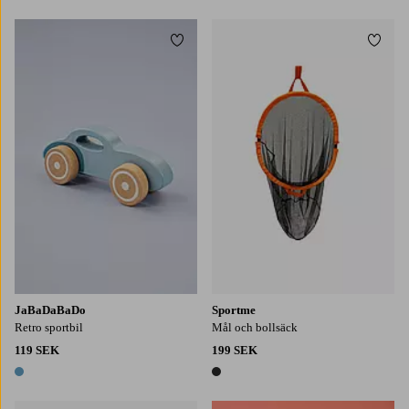
Lägg till i favoriter
Lägg t
JaBaDaBaDo
Sportme
Retro sportbil
Mål och bollsäck
119 SEK
199 SEK
1 färg
1 färg