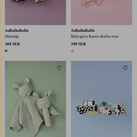
JaBaDaBaDo
JaBaDaBaDo
Hästsläp
Babygåva Kanin skallra rosa
369 SEK
299 SEK
1 färg
1 färg
Lägg till i favoriter
Lägg t