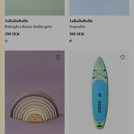
JaBaDaBaDo
JaBaDaBaDo
Babygåva Kanin skallra grön
Jeepsafari
299 SEK
369 SEK
1 färg
1 färg
Lägg till i favoriter
Lägg t