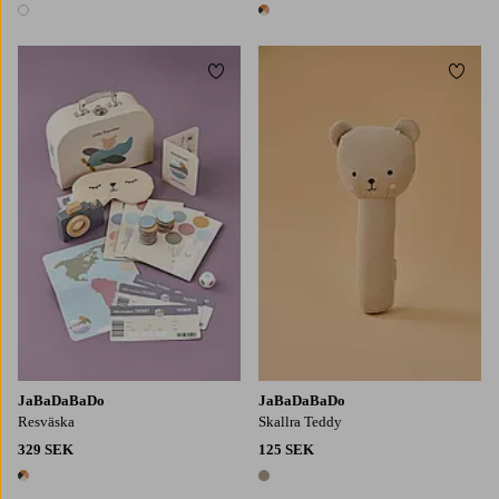
1 färg
1 färg
Lägg till i favoriter
Lägg t
JaBaDaBaDo
JaBaDaBaDo
Resväska
Skallra Teddy
329 SEK
125 SEK
1 färg
1 färg