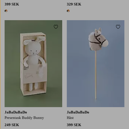
399 SEK
329 SEK
1 färg
1 färg
Lägg till i favoriter
Lägg t
JaBaDaBaDo
JaBaDaBaDo
Presentask Buddy Bunny
Häst
249 SEK
399 SEK