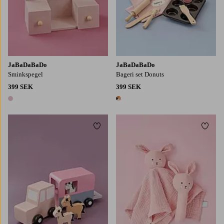
JaBaDaBaDo
JaBaDaBaDo
Sminkspegel
Bageri set Donuts
399 SEK
399 SEK
1 färg
1 färg
Lägg till i favoriter
Lägg t