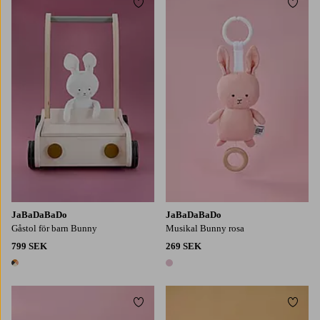
Lägg till i favoriter
Lägg t
JaBaDaBaDo
JaBaDaBaDo
Gåstol för barn Bunny
Musikal Bunny rosa
799 SEK
269 SEK
1 färg
1 färg
Lägg till i favoriter
Lägg t