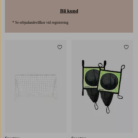
Bli kund
* Se erbjudandevillkor vid registrering
Lägg till i favoriter
Lägg t