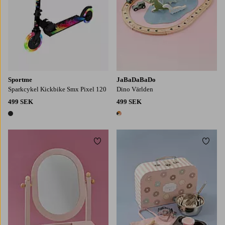
Sportme
JaBaDaBaDo
Sparkcykel Kickbike Smx Pixel 120
Dino Världen
499 SEK
499 SEK
1 färg
1 färg
Lägg till i favoriter
Lägg t