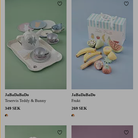
Lägg till i favoriter
Lägg t
JaBaDaBaDo
JaBaDaBaDo
Teservis Teddy & Bunny
Frukt
349 SEK
269 SEK
1 färg
1 färg
Lägg till i favoriter
Lägg t