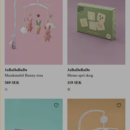
JaBaDaBaDo
JaBaDaBaDo
Musikmobil Bunny rosa
Memo spel skog
569 SEK
119 SEK
1 färg
1 färg
Lägg till i favoriter
Lägg t