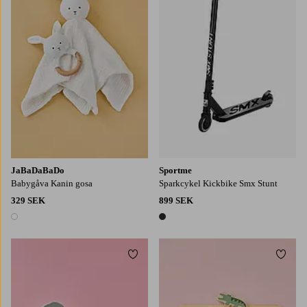
JaBaDaBaDo
Sportme
Babygåva Kanin gosa
Sparkcykel Kickbike Smx Stunt
329 SEK
899 SEK
1 färg
1 färg
Lägg till i favoriter
Lägg t