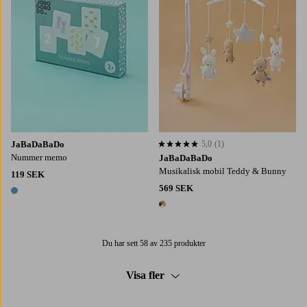
JaBaDaBaDo
5,0
(1)
5,0 baserat på 1 st betyg
Nummer memo
JaBaDaBaDo
Musikalisk mobil Teddy & Bunny
119 SEK
569 SEK
1 färg
1 färg
Du har sett 58 av 235 produkter
Visa fler