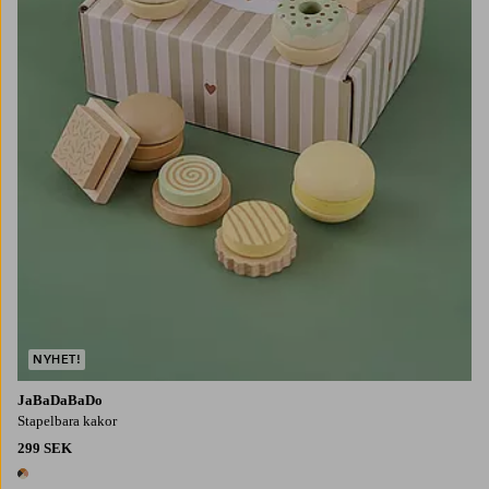
NYHET!
JaBaDaBaDo
Stapelbara kakor
299 SEK
1 färg