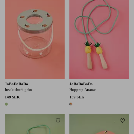
JaBaDaBaDo
JaBaDaBaDo
Insektsburk grön
Hopprep Ananas
149 SEK
159 SEK
1 färg
1 färg
Lägg till i favoriter
Lägg t