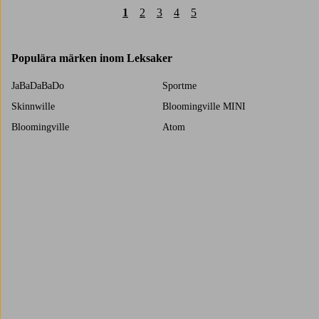
1
2
3
4
5
Populära märken inom Leksaker
JaBaDaBaDo
Sportme
Skinnwille
Bloomingville MINI
Bloomingville
Atom
Bestway
Aquarapid
Nilox
adidas Padel
Burton
Cébé
Trustpilot
Denver
Lexington
Name it baby
Name it