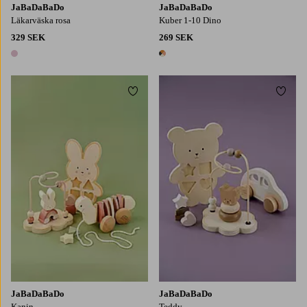
JaBaDaBaDo
JaBaDaBaDo
Läkarväska rosa
Kuber 1-10 Dino
329 SEK
269 SEK
1 färg
1 färg
Lägg till i favoriter
Lägg t
JaBaDaBaDo
JaBaDaBaDo
Kanin
Teddy