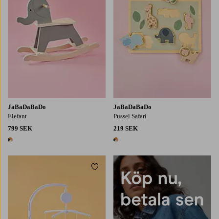
JaBaDaBaDo
JaBaDaBaDo
Elefant
Pussel Safari
799 SEK
219 SEK
1 färg
1 färg
Lägg till i favoriter