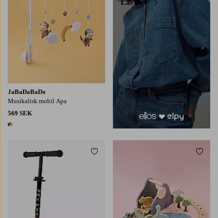
Läs mer
JaBaDaBaDo
Musikalisk mobil Apa
569 SEK
1 färg
Lägg till i favoriter
Lägg t