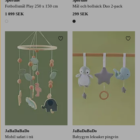
Sportme
Sportme
Fotbollsmål Play 250 x 150 cm
Mål och bollsäck Duo 2-pack
1 099 SEK
299 SEK
1 färg
1 färg
Lägg till i favoriter
Lägg t
JaBaDaBaDo
JaBaDaBaDo
Mobil safari i trä
Babygym leksaker pingvin