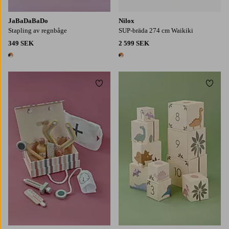
JaBaDaBaDo
Nilox
Stapling av regnbåge
SUP-bräda 274 cm Waikiki
349 SEK
2 599 SEK
1 färg
1 färg
Lägg till i favoriter
Lägg t