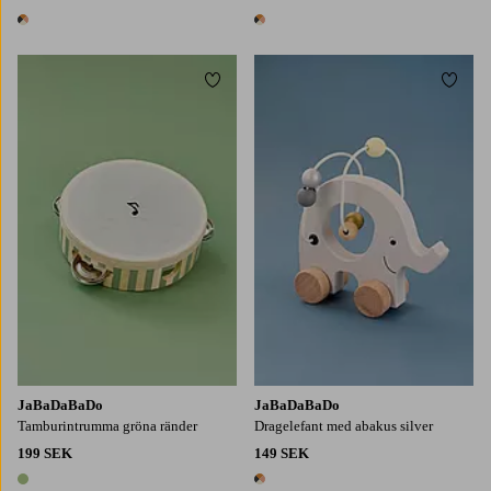
1 färg
1 färg
Lägg till i favoriter
Lägg t
JaBaDaBaDo
JaBaDaBaDo
Tamburintrumma gröna ränder
Dragelefant med abakus silver
199 SEK
149 SEK
1 färg
1 färg