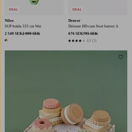
DEAL
DEAL
Nilox
Denver
SUP-bräda 335 cm Wai
Drönare HD-cam Stort batteri A
2 549 SEK
2 999 SEK
676 SEK
795 SEK
4,0
(3)
4,0 baserat på 3 st betyg
1 färg
Lägg t