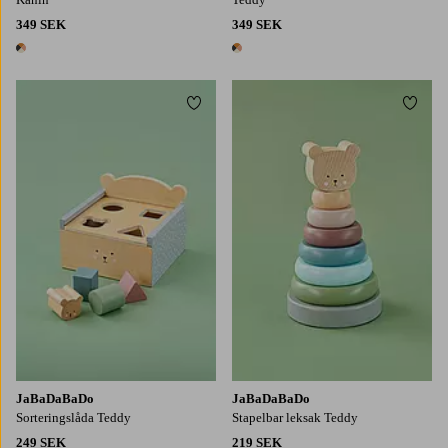
349 SEK
349 SEK
1 färg
1 färg
Lägg till i favoriter
Lägg t
JaBaDaBaDo
JaBaDaBaDo
Sorteringslåda Teddy
Stapelbar leksak Teddy
249 SEK
219 SEK