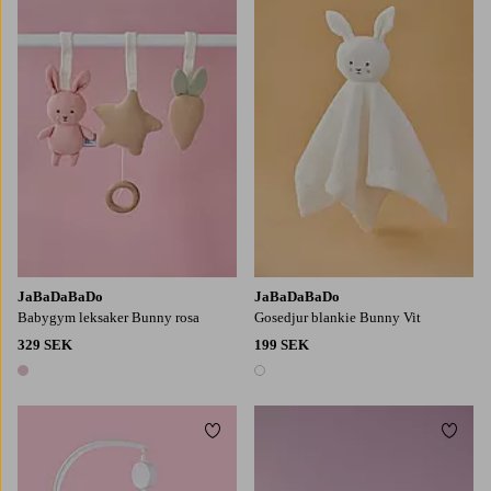
JaBaDaBaDo
JaBaDaBaDo
Babygym leksaker Bunny rosa
Gosedjur blankie Bunny Vit
329 SEK
199 SEK
1 färg
1 färg
Lägg till i favoriter
Lägg t