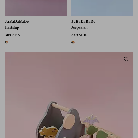
JaBaDaBaDo
JaBaDaBaDo
Hästsläp
Jeepsafari
369 SEK
369 SEK
1 färg
1 färg
Lägg t