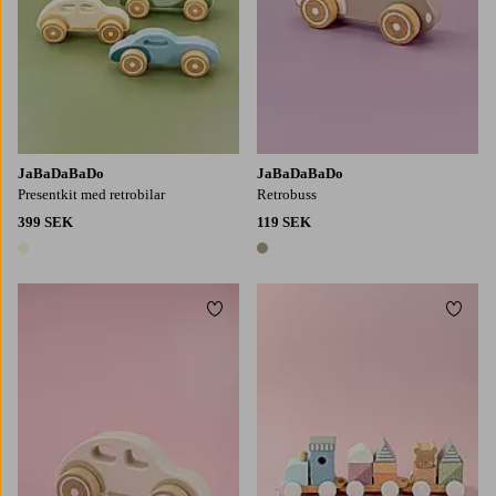
JaBaDaBaDo
JaBaDaBaDo
Presentkit med retrobilar
Retrobuss
399 SEK
119 SEK
1 färg
1 färg
Lägg till i favoriter
Lägg t