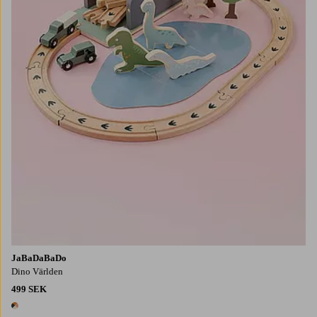
JaBaDaBaDo
Dino Världen
499 SEK
1 färg