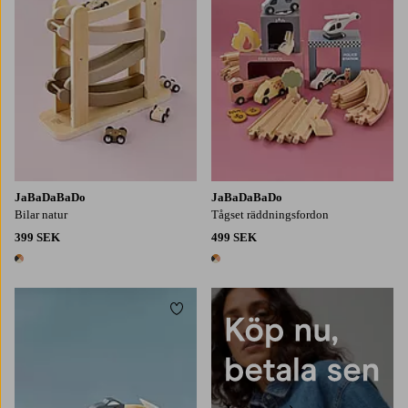
JaBaDaBaDo
JaBaDaBaDo
Bilar natur
Tågset räddningsfordon
399 SEK
499 SEK
1 färg
1 färg
Lägg till i favoriter