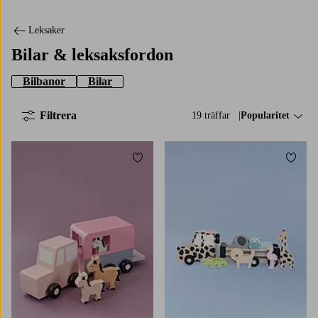
Leksaker
Bilar & leksaksfordon
Bilbanor
Bilar
Filtrera
19 träffar
Sortera på:
Popularitet
Lägg till i favoriter
Lägg t