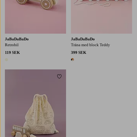
JaBaDaBaDo
JaBaDaBaDo
Retrobil
Träna med block Teddy
119 SEK
399 SEK
1 färg
1 färg
Lägg till i favoriter