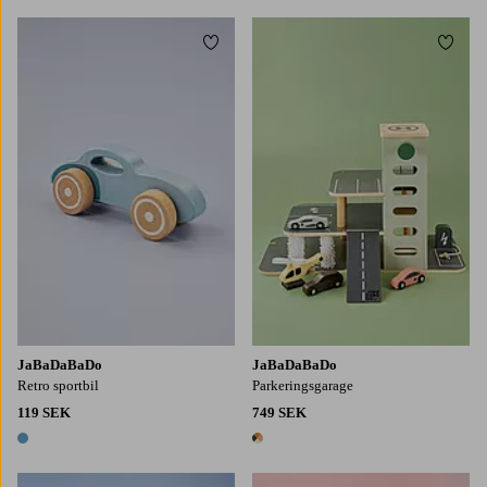
Lägg till i favoriter
Lägg t
JaBaDaBaDo
JaBaDaBaDo
Retro sportbil
Parkeringsgarage
119 SEK
749 SEK
1 färg
1 färg