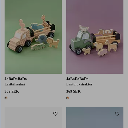
JaBaDaBaDo
JaBaDaBaDo
Lastbilssafari
Lantbrukstraktor
369 SEK
369 SEK
1 färg
1 färg
Lägg till i favoriter
Lägg t