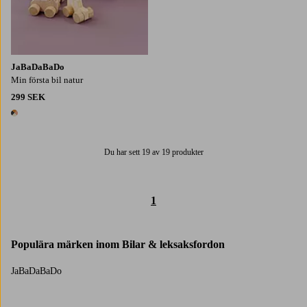
JaBaDaBaDo
Min första bil natur
299 SEK
1 färg
Du har sett 19 av 19 produkter
1
Populära märken inom Bilar & leksaksfordon
JaBaDaBaDo