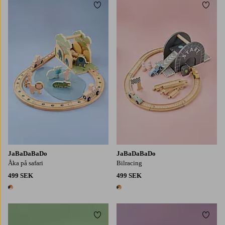
Lägg till i favoriter
Lägg t
JaBaDaBaDo
JaBaDaBaDo
Åka på safari
Bilracing
499 SEK
499 SEK
1 färg
1 färg
Lägg till i favoriter
Lägg t