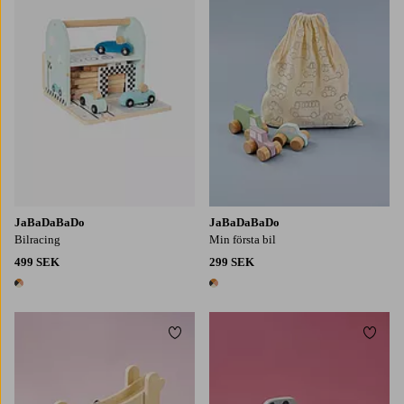
JaBaDaBaDo
JaBaDaBaDo
Bilracing
Min första bil
499 SEK
299 SEK
1 färg
1 färg
Lägg till i favoriter
Lägg t