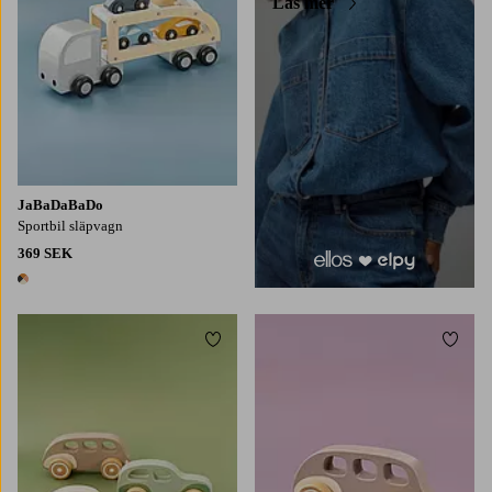
Läs mer
JaBaDaBaDo
Sportbil släpvagn
369 SEK
1 färg
Lägg till i favoriter
Lägg t