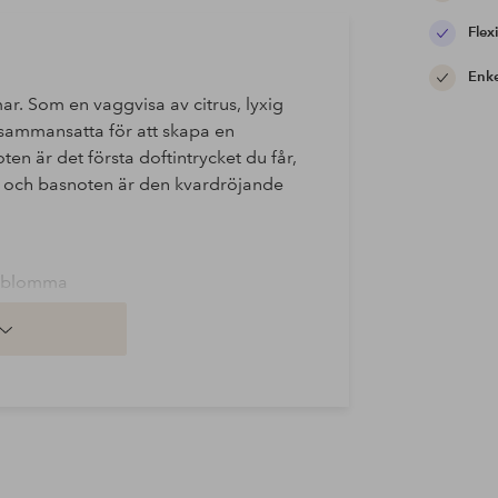
Flexi
Enke
r. Som en vaggvisa av citrus, lyxig
 sammansatta för att skapa en
n är det första doftintrycket du får,
 och basnoten är den kvardröjande
ksblomma
de versionen av Yankee Candle®:s
esignad och modern behållare som är
energigivande såväl som de lugnande
att skapa den bästa doftupplevelsen
lektionen med hela 567 g. Två vekar i