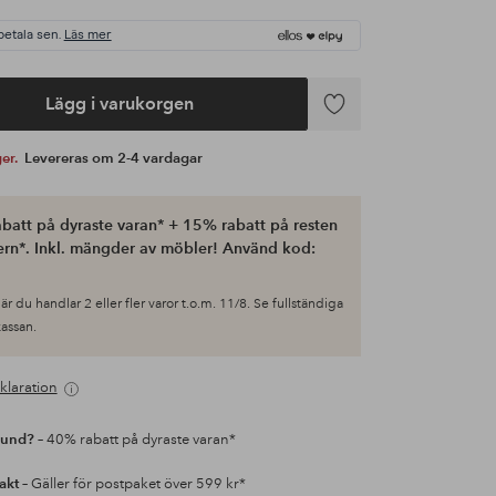
betala sen.
Läs mer
Lägg i varukorgen
Lägg
till
ger.
Levereras om 2-4 vardagar
i
favoriter
batt på dyraste varan* + 15% rabatt på resten
ern*. Inkl. mängder av möbler! Använd kod:
är du handlar 2 eller fler varor t.o.m. 11/8. Se fullständiga
 kassan.
klaration
kund?
– 40% rabatt på dyraste varan*
rakt
– Gäller för postpaket över 599 kr*