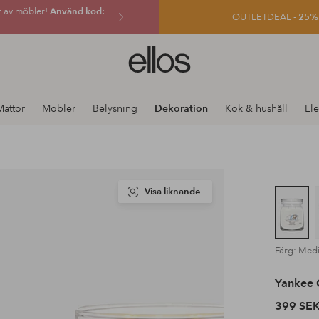
r av möbler!
Använd kod:
OUTLETDEAL -
25% e
Ellos
logotyp
-
gå
Mattor
Möbler
Belysning
Dekoration
Kök & hushåll
Ele
till
förstasidan
Visa liknande
Färg: Med
Yankee 
399 SE