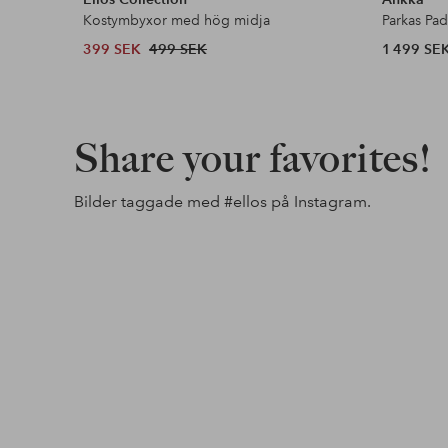
Kostymbyxor med hög midja
Parkas Pa
399 SEK
499 SEK
1 499 SE
Share your favorites!
Bilder taggade med
#ellos
på Instagram.
Inlägg
nils1home
Inlägg
maliacompany
publicerat
publicerat
av
av