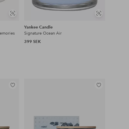
Visa
Visa
liknande
liknande
Yankee Candle
Yankee C
emories
Signature Ocean Air
Signatur
399 SEK
399 SEK
Lägg
Lägg
till
till
i
i
favoriter
favoriter