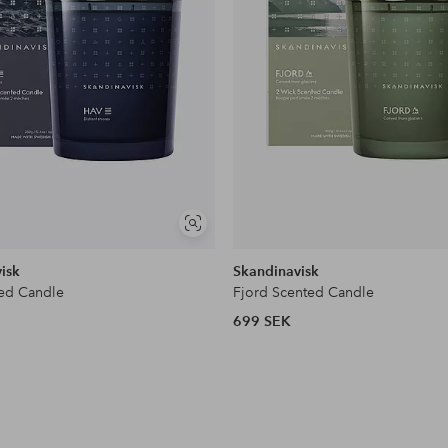
ismer med långtidseffekter). Undvik
Visa
liknande
isk
Skandinavisk
ed Candle
Fjord Scented Candle
699 SEK