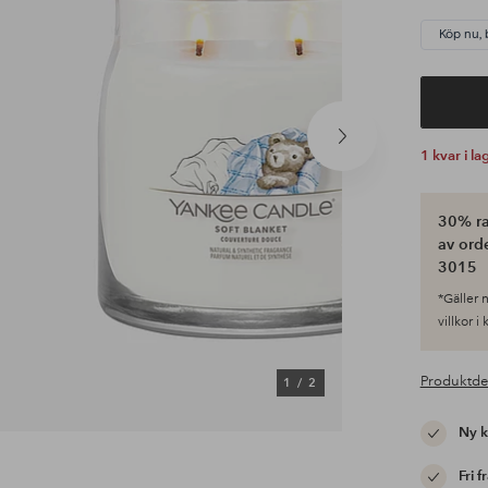
Köp nu, 
Nästa
1 kvar i la
produkt
30% ra
av ord
3015
*Gäller n
villkor i
Produktde
1
/
2
Ny 
Fri f