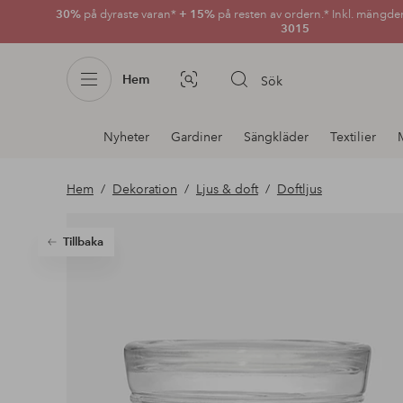
30%
på dyraste varan*
+ 15%
på resten av ordern.* Inkl. mängde
3015
Hem
Sök
Bildsök
Avdelnings
Nyheter
Gardiner
Sängkläder
Textilier
navigation
Hem
Dekoration
Ljus & doft
Doftljus
Tillbaka