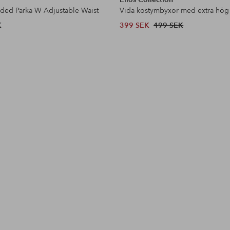
dded Parka W Adjustable Waist
Vida kostymbyxor med extra hög
K
399 SEK
499 SEK