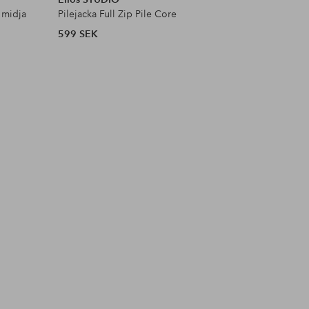
 midja
Pilejacka Full Zip Pile Core
Satinblus
599 SEK
399 SEK