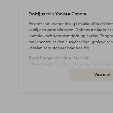
Doftljus
från
Yankee Candle
En doft som sveper in dig i mjuka, söta drömma
vanilj och varm bärnsten. Doftens tre lager är
komplex och komplett doftupplevelse. Toppnote
mellannoten är den huvudsakliga upplevelsen
känslan som stannar kvar hos dig.
Topp: Bergamott, citrus, björnbär
Mitten: Kashmirvanilj, puderrosa noter, toba
Bas: Bärnsten, kakao, mysk
Visa mer
Signature doftljus stor - Signature stor burk
Upplev Signature Collection, den uppgradera
välkända och omtyckta doftljus. En helt omd
perfekt för alla våra dofter: de lekfulla och 
och avslappnande. Signature är designad för 
hittills. Det här är den största ljuskärlet i kol