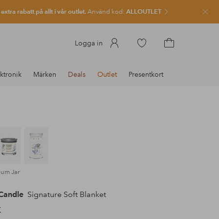
xtra rabatt på allt i vår outlet.
Använd kod:
ALLOUTLET
Stän
Gå
Logga in
till
Gå
favoritmarkerade
till
ktronik
Märken
Deals
Outlet
Presentkort
produkter
kundvagnen
ium Jar
Candle
Signature Soft Blanket
K