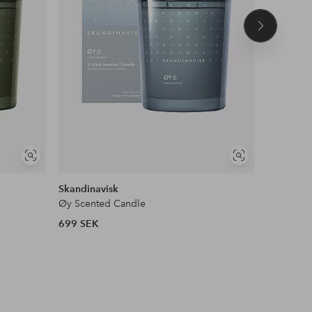
Nästa
produkt
Visa
Visa
liknande
liknande
Skandinavisk
Paddywa
Øy Scented Candle
699 SEK
398 SEK