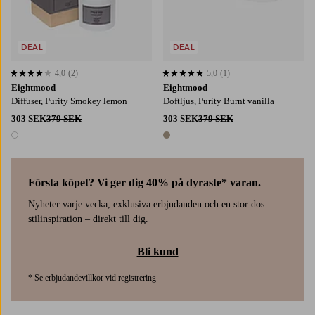
DEAL
DEAL
4,0
(2)
5,0
(1)
4,0 baserat på 2 st betyg
5,0 baserat på 1 st betyg
Eightmood
Eightmood
Diffuser, Purity Smokey lemon
Doftljus, Purity Burnt vanilla
303 SEK
379 SEK
303 SEK
379 SEK
1 färg
1 färg
Första köpet? Vi ger dig 40% på dyraste* varan.
Nyheter varje vecka, exklusiva erbjudanden och en stor dos
stilinspiration – direkt till dig.
Bli kund
* Se erbjudandevillkor vid registrering