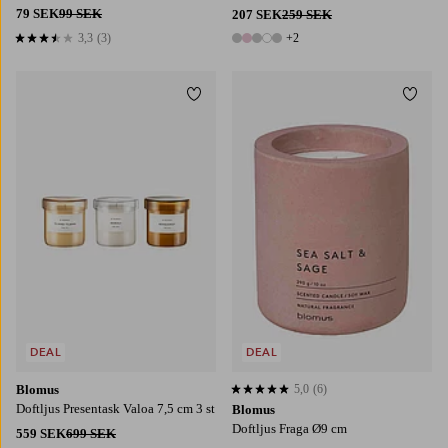
79 SEK
99 SEK
207 SEK
259 SEK
3,3
(3)
+2
3,3 baserat på 3 st betyg
7 färger
Lägg till i favoriter
Lägg t
DEAL
DEAL
Blomus
5,0
(6)
5,0 baserat på 6 st betyg
Doftljus Presentask Valoa 7,5 cm 3 st
Blomus
Doftljus Fraga Ø9 cm
559 SEK
699 SEK