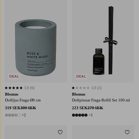
DEAL
DEAL
5,0
(6)
1,0
(2)
5,0 baserat på 6 st betyg
1,0 baserat på 2 st betyg
Blomus
Blomus
Doftljus Fraga Ø9 cm
Doftpinnar Fraga Refill Set 100 ml
319 SEK
399 SEK
223 SEK
279 SEK
+2
+1
7 färger
6 färger
Lägg till i favoriter
Lägg t