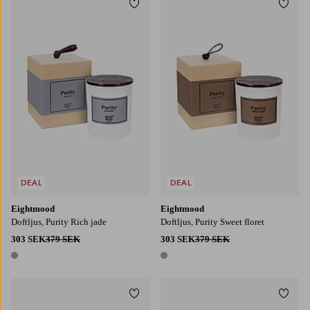
Lägg till i favoriter
Lägg t
DEAL
DEAL
Eightmood
Eightmood
Doftljus, Purity Rich jade
Doftljus, Purity Sweet floret
303 SEK
379 SEK
303 SEK
379 SEK
1 färg
1 färg
Lägg till i favoriter
Lägg t