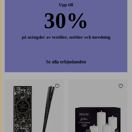
Upp till
30%
på mängder av textilier, möbler och inredning
Se alla erbjudanden
Lägg till i favoriter
Lägg t