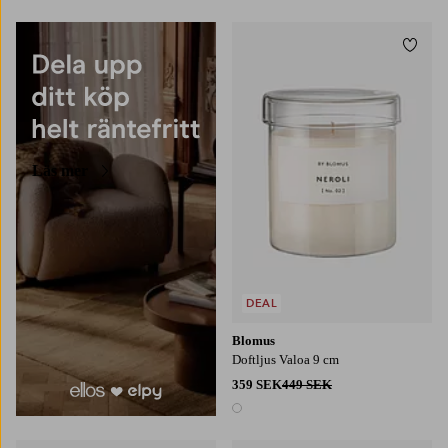
Lägg t
Läs mer
DEAL
Blomus
Doftljus Valoa 9 cm
359 SEK
449 SEK
1 färg