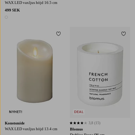
WAX LED vaxljus höjd 16.5 cm
499 SEK
1 färg
Lägg till i favoriter
Lägg t
NYHET!
DEAL
Konstsmide
3,8
(15)
3,8 baserat på 15 st betyg
WAX LED vaxljus höjd 13.4 cm
Blomus
Doftljus Fraga Ø6 cm