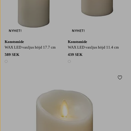
NYHET!
NYHET!
Konstsmide
Konstsmide
WAX LED vaxljus höjd 17.7 cm
WAX LED vaxljus höjd 11.4 cm
589 SEK
439 SEK
1 färg
1 färg
Lägg t