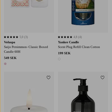
5,0
(3)
4,8
(4)
5,0 baserat på 3 st betyg
4,8 baserat på 4 st betyg
Voluspa
Yankee Candle
Saijo Persimmon- Classic Boxed
Scent Plug Refill Clean Cotton
Candle 60H
199 SEK
549 SEK
1 färg
1 färg
Lägg till i favoriter
Lägg t