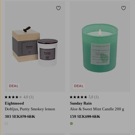
Lägg till i favoriter
Lägg t
DEAL
DEAL
4,0
(1)
5,0
(1)
4,0 baserat på 1 st betyg
5,0 baserat på 1 st betyg
Eightmood
Sunday Rain
Doftljus, Purity Smokey lemon
Aloe & Sweet Mint Candle 200 g
303 SEK
379 SEK
159 SEK
199 SEK
1 färg
1 färg