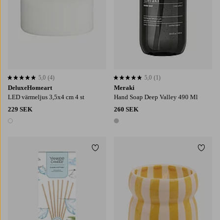
5,0
(4)
5,0
(1)
5,0 baserat på 4 st betyg
5,0 baserat på 1 st betyg
DeluxeHomeart
Meraki
LED värmeljus 3,5x4 cm 4 st
Hand Soap Deep Valley 490 Ml
229 SEK
260 SEK
1 färg
1 färg
Lägg till i favoriter
Lägg t