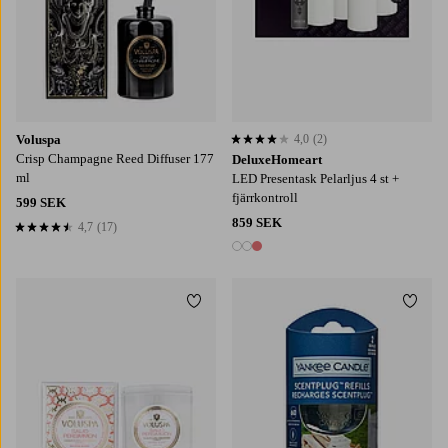
Voluspa
4,0
(2)
4,0 baserat på 2 st betyg
Crisp Champagne Reed Diffuser 177
DeluxeHomeart
ml
LED Presentask Pelarljus 4 st +
fjärrkontroll
599 SEK
859 SEK
4,7
(17)
4,7 baserat på 17 st betyg
3 färger
Lägg till i favoriter
Lägg t