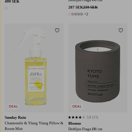
499 SEK
207 SEK
259 SEK
1 färg
+2
7 färger
Lägg till i favoriter
Lägg t
DEAL
DEAL
Sunday Rain
3,8
(15)
3,8 baserat på 15 st betyg
Chamomile & Ylang Ylang Pillow &
Blomus
Room Mist
Doftljus Fraga Ø6 cm