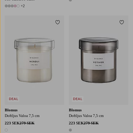
1 färg
+2
7 färger
Lägg till i favoriter
Lägg t
DEAL
DEAL
Blomus
Blomus
Doftljus Valoa 7,5 cm
Doftljus Valoa 7,5 cm
223 SEK
279 SEK
223 SEK
279 SEK
1 färg
1 färg