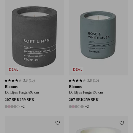
DEAL
DEAL
3,8
(15)
3,8
(15)
3,8 baserat på 15 st betyg
3,8 baserat på 15 st betyg
Blomus
Blomus
Doftljus Fraga Ø6 cm
Doftljus Fraga Ø6 cm
207 SEK
259 SEK
207 SEK
259 SEK
+2
+2
7 färger
7 färger
Lägg till i favoriter
Lägg t