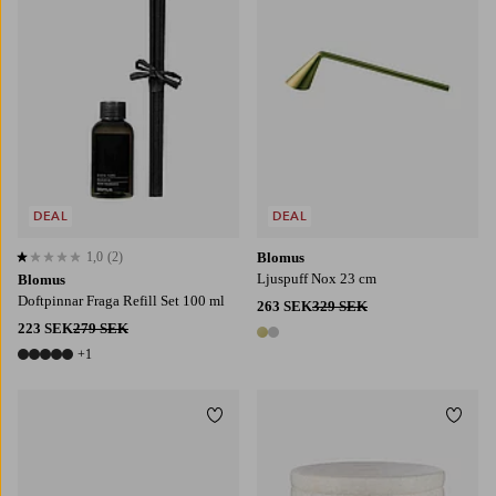
DEAL
DEAL
1,0
(2)
Blomus
1,0 baserat på 2 st betyg
Ljuspuff Nox 23 cm
Blomus
Doftpinnar Fraga Refill Set 100 ml
263 SEK
329 SEK
223 SEK
279 SEK
2 färger
+1
6 färger
Lägg till i favoriter
Lägg t