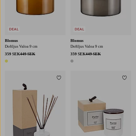
DEAL
DEAL
Blomus
Blomus
Doftljus Valoa 9 cm
Doftljus Valoa 9 cm
359 SEK
449 SEK
359 SEK
449 SEK
1 färg
1 färg
Lägg till i favoriter
Lägg t