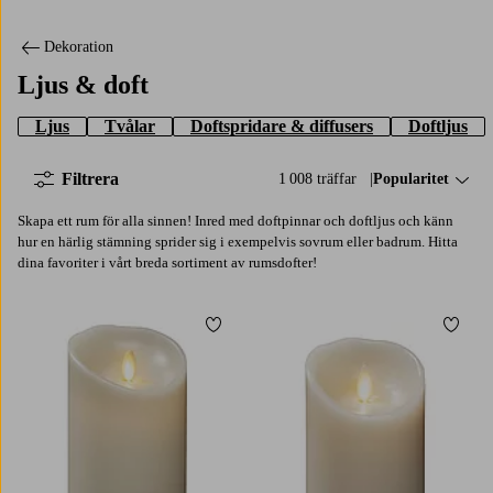
Dekoration
Ljus & doft
Ljus
Tvålar
Doftspridare & diffusers
Doftljus
Filtrera
1 008 träffar
Sortera på:
Popularitet
Skapa ett rum för alla sinnen! Inred med doftpinnar och doftljus och känn
hur en härlig stämning sprider sig i exempelvis sovrum eller badrum. Hitta
dina favoriter i vårt breda sortiment av rumsdofter!
Lägg till i favoriter
Lägg t