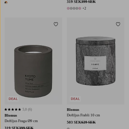
319 SEK
399 SEK
1 färg
+2
7 färger
Lägg till i favoriter
Lägg t
DEAL
DEAL
5,0
(6)
Blomus
5,0 baserat på 6 st betyg
Doftljus Frabli 10 cm
Blomus
Doftljus Fraga Ø9 cm
503 SEK
629 SEK
319 SEK
399 SEK