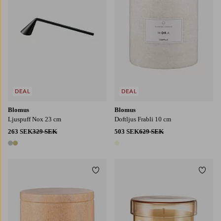
DEAL
DEAL
Blomus
Blomus
Ljuspuff Nox 23 cm
Doftljus Frabli 10 cm
263 SEK
329 SEK
503 SEK
629 SEK
2 färger
1 färg
Lägg till i favoriter
Lägg t