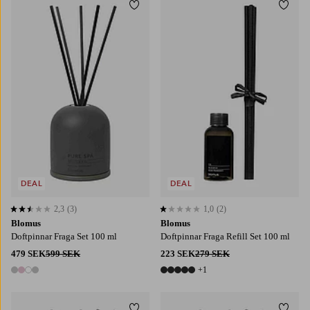
Lägg till i favoriter
Lägg t
DEAL
DEAL
2,3
(3)
1,0
(2)
2,3 baserat på 3 st betyg
1,0 baserat på 2 st betyg
Blomus
Blomus
Doftpinnar Fraga Set 100 ml
Doftpinnar Fraga Refill Set 100 ml
479 SEK
599 SEK
223 SEK
279 SEK
+1
4 färger
6 färger