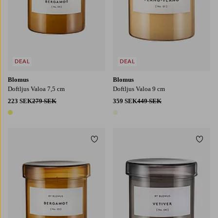
DEAL
DEAL
Blomus
Blomus
Doftljus Valoa 7,5 cm
Doftljus Valoa 9 cm
223 SEK
279 SEK
359 SEK
449 SEK
1 färg
1 färg
Lägg till i favoriter
Lägg t