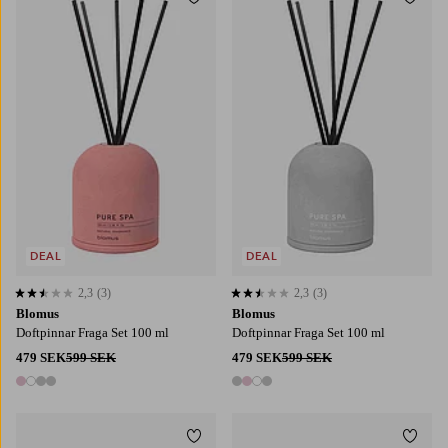
Lägg till i favoriter
Lägg t
DEAL
DEAL
2,3
(3)
2,3
(3)
2,3 baserat på 3 st betyg
2,3 baserat på 3 st betyg
Blomus
Blomus
Doftpinnar Fraga Set 100 ml
Doftpinnar Fraga Set 100 ml
479 SEK
599 SEK
479 SEK
599 SEK
4 färger
4 färger
Lägg till i favoriter
Lägg t