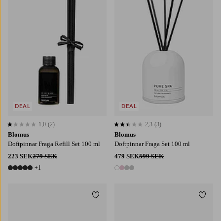
DEAL
DEAL
1,0
(2)
2,3
(3)
1,0 baserat på 2 st betyg
2,3 baserat på 3 st betyg
Blomus
Blomus
Doftpinnar Fraga Refill Set 100 ml
Doftpinnar Fraga Set 100 ml
223 SEK
279 SEK
479 SEK
599 SEK
+1
6 färger
4 färger
Lägg till i favoriter
Lägg t