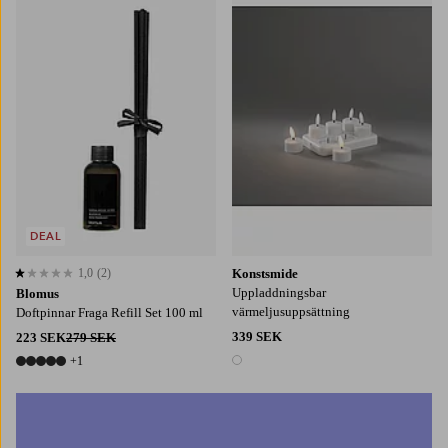
DEAL
1,0
(2)
Konstsmide
1,0 baserat på 2 st betyg
Uppladdningsbar
Blomus
värmeljusuppsättning
Doftpinnar Fraga Refill Set 100 ml
339 SEK
223 SEK
279 SEK
+1
1 färg
6 färger