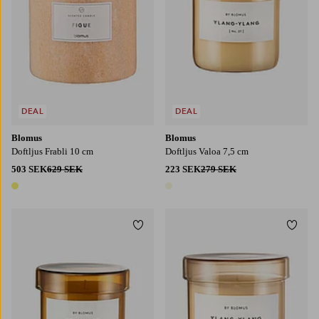
DEAL
DEAL
Blomus
Blomus
Doftljus Frabli 10 cm
Doftljus Valoa 7,5 cm
503 SEK
629 SEK
223 SEK
279 SEK
1 färg
1 färg
Lägg till i favoriter
Lägg t