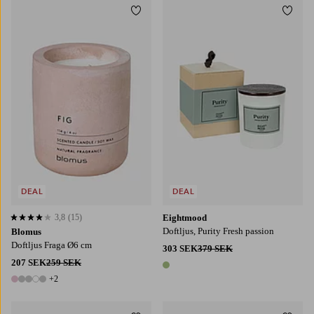
Lägg till i favoriter
Lägg t
DEAL
DEAL
3,8
(15)
Eightmood
3,8 baserat på 15 st betyg
Doftljus, Purity Fresh passion
Blomus
Doftljus Fraga Ø6 cm
303 SEK
379 SEK
207 SEK
259 SEK
1 färg
+2
7 färger