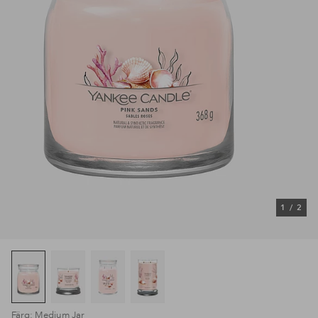
1
/
2
Färg: Medium Jar