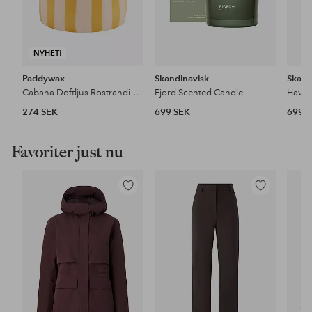
NYHET!
Paddywax
Skandinavisk
Skand
Cabana Doftljus Rostrandig keramik - Sienna Sunset Boxad
Fjord Scented Candle
Hav S
274 SEK
699 SEK
699 
Favoriter just nu
Lägg
Lägg
till
till
i
i
favoriter
favoriter