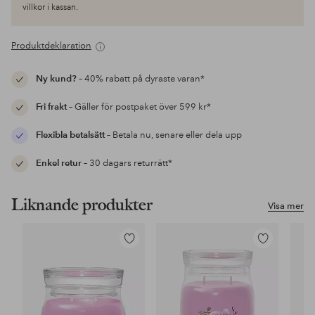
villkor i kassan.
Produktdeklaration
Ny kund?
– 40% rabatt på dyraste varan*
Fri frakt
– Gäller för postpaket över 599 kr*
Flexibla betalsätt
– Betala nu, senare eller dela upp
Enkel retur
– 30 dagars returrätt*
Liknande produkter
Visa mer
Lägg
Lägg
till
till
i
i
favoriter
favoriter