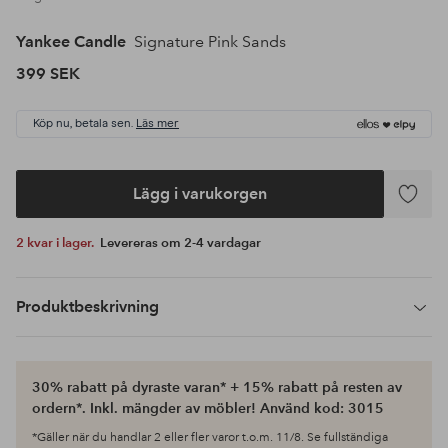
Yankee Candle
Signature Pink Sands
399 SEK
Köp nu, betala sen.
Läs mer
Lägg i varukorgen
Lägg
till
2 kvar i lager.
Levereras om 2-4 vardagar
i
favoriter
Produktbeskrivning
30% rabatt på dyraste varan* + 15% rabatt på resten av
ordern*. Inkl. mängder av möbler! Använd kod: 3015
*Gäller när du handlar 2 eller fler varor t.o.m. 11/8. Se fullständiga