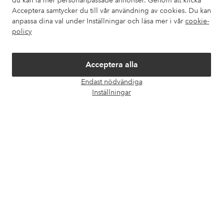
du kan få mer personanpassade annonser. Genom att klicka
Mina sidor
Acceptera samtycker du till vår användning av cookies. Du kan
anpassa dina val under Inställningar och läsa mer i vår
cookie-
policy
Om Ellos
Våra tjänster
Acceptera alla
Endast nödvändiga
Öpp
Villkor
Inställningar
chatt
Vänner
Säkra betalningar - Betala direkt eller dela upp
Vill du veta mer om
våra betalalternativ
?
elpy
elpy