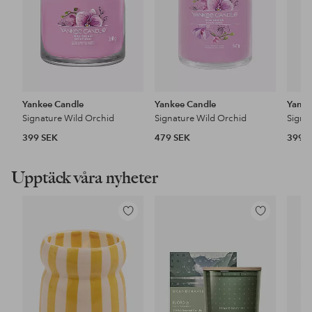
Yankee Candle
Yankee Candle
Yanke
Signature Wild Orchid
Signature Wild Orchid
Signat
399 SEK
479 SEK
399 
Upptäck våra nyheter
Lägg
Lägg
till
till
i
i
favoriter
favoriter