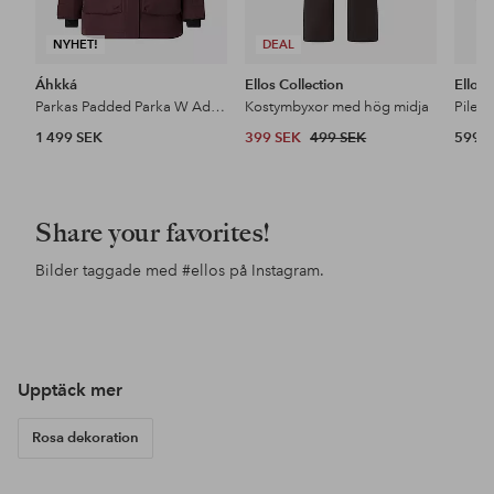
NYHET!
DEAL
Áhkká
Ellos Collection
Ellos
Parkas Padded Parka W Adjustable Waist
Kostymbyxor med hög midja
Pileja
1 499 SEK
399 SEK
499 SEK
599 
Share your favorites!
Bilder taggade med
#ellos
på Instagram.
Inlägg
nils1home
Inlägg
maliacompany
publicerat
publicerat
av
av
Upptäck mer
Rosa dekoration