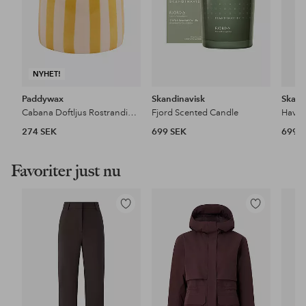
NYHET!
Paddywax
Skandinavisk
Skand
Cabana Doftljus Rostrandig keramik - Sienna Sunset Boxad
Fjord Scented Candle
Hav S
274 SEK
699 SEK
699 
Favoriter just nu
Lägg
Lägg
till
till
i
i
favoriter
favoriter