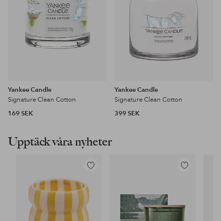
Yankee Candle
Yankee Candle
Signature Clean Cotton
Signature Clean Cotton
169 SEK
399 SEK
Upptäck våra nyheter
Lägg
Lägg
till
till
i
i
favoriter
favoriter