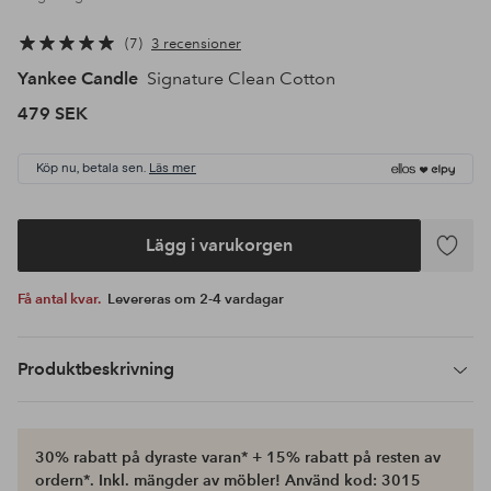
7
3 recensioner
Yankee Candle
Signature Clean Cotton
479 SEK
Köp nu, betala sen.
Läs mer
Lägg i varukorgen
Lägg
till
Få antal kvar.
Levereras om 2-4 vardagar
i
favoriter
Produktbeskrivning
30% rabatt på dyraste varan* + 15% rabatt på resten av
ordern*. Inkl. mängder av möbler! Använd kod: 3015