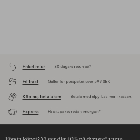
Enkel retur
30 dagars returrätt*
Fri frakt
Gäller för postpaket över 599 SEK
Köp nu, betala sen
Betala med elpy. Läs mer i kassan.
Express
Få ditt paket redan imorgon*
Första köpet? Vi ger dig 40% på dyraste* varan.