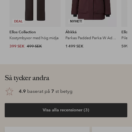
DEAL
NYHET!
Ellos Collection
Áhkká
Ellos
Kostymbyxor med hög midja
Parkas Padded Parka W Adjustable Waist
Pileja
399 SEK
499 SEK
1 499 SEK
599 
Så tycker andra
4.9
baserat på
7
st betyg
Visa alla recensioner (3)