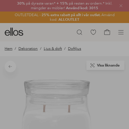
30%
på dyraste varan*
+ 15%
på resten av ordern.* Inkl.
Stän
mängder av möbler!
Använd kod: 3015
OUTLETDEAL -
25% extra rabatt på allt i vår outlet.
Använd
kod:
ALLOUTLET
Ellos
Gå
Sök
logotyp
till
Gå
-
favoritmarkerade
till
Hem
Dekoration
Ljus & doft
Doftljus
gå
produkter
kundvagne
till
förstasidan
Visa liknande
Tillbaka