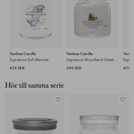
Yankee Candle
Yankee Candle
Yanke
Signature Soft Blanket
Signature Woodland Weekend Memories
479 SEK
399 SEK
479 
Hör till samma serie
Lägg
Lägg
till
till
i
i
favoriter
favoriter