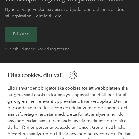
Nyheter varje vecka, exklusiva erbjudanden och en stor dos
stilinspiration – direkt till dig.
Bli kund
* Se erbjudandevillkor vid registrering
Behöver du hjälp?
Dina cookies, ditt val!
I vår FAQ hittar du svaren på de vanligaste frågorna. Här finns
Ellos använder obligatoriska cookies för att webbplatsen ska
också information om hur du enklast kontaktar oss.
fungera samt cookies för analys, anpassat innehåll och för att
ge dig en mer relevant upplevelse på vår webbplats. Denna
Kundservice
Beställning
Betalsätt
Leveran
persondatan och dessa cookies delar vi med de annons- och
analysföretag vi arbetar med. Detta för att analysera hur du
använder sidan samt i främjandet av vår marknadsföring så att
du kan få mer personanpassade annonser. Genom att klicka
Mina sidor
Acceptera samtycker du till vår användning av cookies. Du kan