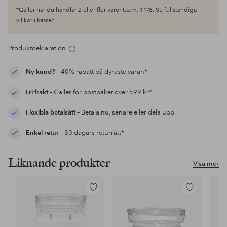
*Gäller när du handlar 2 eller fler varor t.o.m. 11/8. Se fullständiga
villkor i kassan.
Produktdeklaration
Ny kund?
– 40% rabatt på dyraste varan*
Fri frakt
– Gäller för postpaket över 599 kr*
Flexibla betalsätt
– Betala nu, senare eller dela upp
Enkel retur
– 30 dagars returrätt*
Liknande produkter
Visa mer
Lägg
Lägg
till
till
i
i
favoriter
favoriter