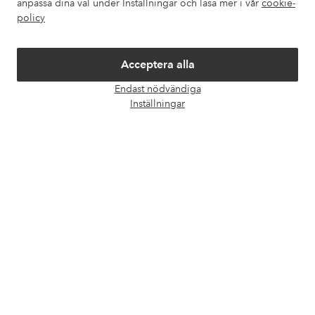
anpassa dina val under Inställningar och läsa mer i vår
cookie-
policy
Om Ellos
Våra tjänster
Acceptera alla
Endast nödvändiga
Öpp
Villkor
Inställningar
chatt
Vänner
Säkra betalningar - Betala direkt eller dela upp
Vill du veta mer om
våra betalalternativ
?
elpy
elpy