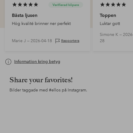
Verifierad köpare
Bästa ljusen
Toppen
Hög kvalité brinner ner perfekt
Luktar gott
Simone K —
2026
Marie J —
2026-04-18
28
Rapportera
Information kring betyg
Share your favorites!
Bilder taggade med
#ellos
på Instagram.
Inlägg
nils1home
Inlägg
maliacompany
publicerat
publicerat
av
av