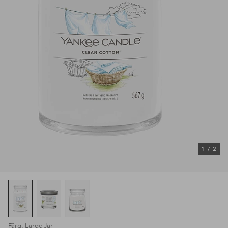
1
/
2
Färg: Large Jar