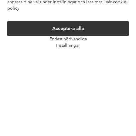
anpassa dina val under Inställningar och läsa mer i vår
cookie-
policy
Vänner
Acceptera alla
Endast nödvändiga
Öpp
Inställningar
chatt
Säkra betalningar - Betala direkt eller dela upp
Vill du veta mer om
våra betalalternativ
?
elpy
elpy
Sverige - Välj land
Facebook
Instagram
Pinterest
Youtube