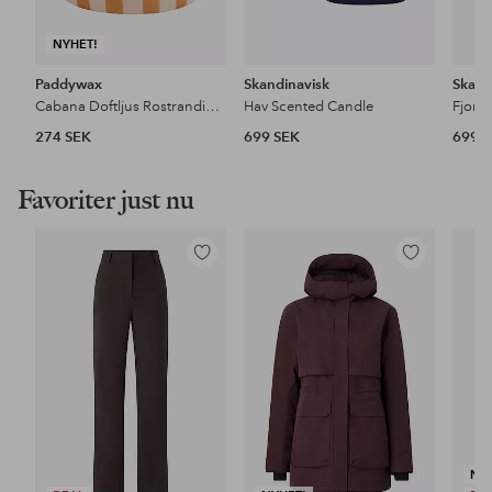
NYHET!
Paddywax
Skandinavisk
Skand
Cabana Doftljus Rostrandig keramik - Sienna Sunset Boxad
Hav Scented Candle
Fjord
274 SEK
699 SEK
699 
Favoriter just nu
Lägg
Lägg
till
till
i
i
favoriter
favoriter
NY