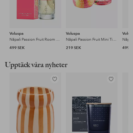
Voluspa
Voluspa
Volus
Nãpali Passion Fruit Room Spray 100Ml
Nãpali Passion Fruit Mini Tin Candle 25H
499 SEK
219 SEK
499 
Upptäck våra nyheter
Lägg
Lägg
till
till
i
i
favoriter
favoriter