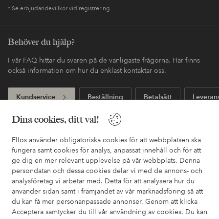
* Se erbjudandevillkor vid registrering
Behöver du hjälp?
I vår FAQ hittar du svaren på de vanligaste frågorna. Här finns
också information om hur du enklast kontaktar oss.
Kundservice
Beställning
Betalsätt
Leveran
Dina cookies, ditt val!
Mina sidor
Ellos använder obligatoriska cookies för att webbplatsen ska
fungera samt cookies för analys, anpassat innehåll och för att
ge dig en mer relevant upplevelse på vår webbplats. Denna
Om Ellos
persondatan och dessa cookies delar vi med de annons- och
analysföretag vi arbetar med. Detta för att analysera hur du
Våra tjänster
använder sidan samt i främjandet av vår marknadsföring så att
du kan få mer personanpassade annonser. Genom att klicka
Acceptera samtycker du till vår användning av cookies. Du kan
Villkor