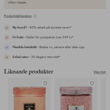
villkor i kassan.
Produktdeklaration
Ny kund?
– 40% rabatt på dyraste varan*
Fri frakt
– Gäller för postpaket över 599 kr*
Flexibla betalsätt
– Betala nu, senare eller dela upp
Enkel retur
– 30 dagars returrätt*
Liknande produkter
Visa mer
Lägg
Lägg
till
till
i
i
favoriter
favoriter