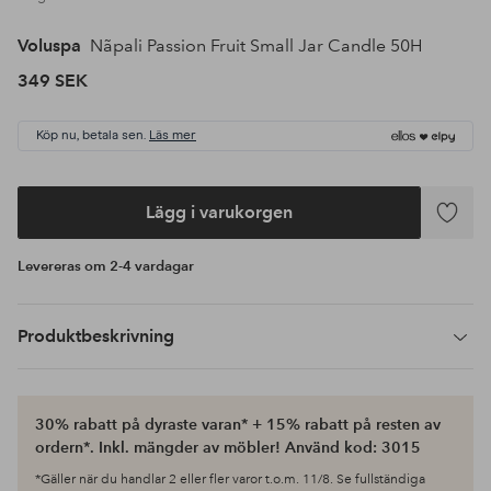
Voluspa
Nãpali Passion Fruit Small Jar Candle 50H
349 SEK
Köp nu, betala sen.
Läs mer
Lägg i varukorgen
Lägg
till
Levereras om 2-4 vardagar
i
favoriter
Produktbeskrivning
30% rabatt på dyraste varan* + 15% rabatt på resten av
ordern*. Inkl. mängder av möbler! Använd kod: 3015
*Gäller när du handlar 2 eller fler varor t.o.m. 11/8. Se fullständiga