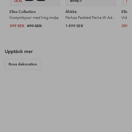
DEAL
NYHET!
DE
Ellos Collection
Áhkká
Ellos 
Kostymbyxor med hög midja
Parkas Padded Parka W Adjustable Waist
399 SEK
499 SEK
1 499 SEK
399 
Upptäck mer
Rosa dekoration