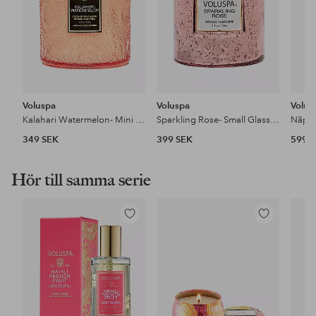
Voluspa
Voluspa
Volus
Kalahari Watermelon- Mini Glass Jar 50H
Sparkling Rose- Small Glass Jar 50H
349 SEK
399 SEK
599 
Hör till samma serie
Lägg
Lägg
till
till
i
i
favoriter
favoriter