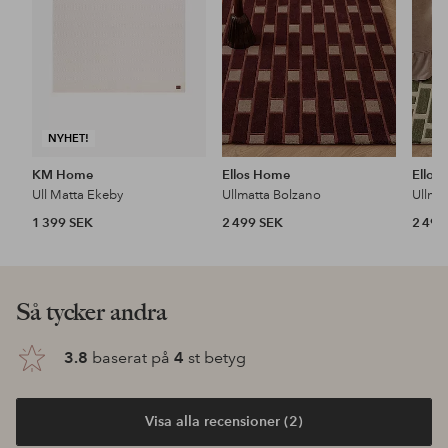
NYHET!
KM Home
Ellos Home
Ellos
Ull Matta Ekeby
Ullmatta Bolzano
Ullma
1 399 SEK
2 499 SEK
2 499
Så tycker andra
3.8
baserat på
4
st betyg
Visa alla recensioner (2)