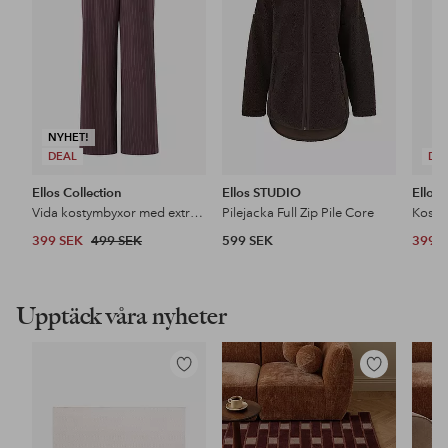
NYHET!
DEAL
DE
Ellos Collection
Ellos STUDIO
Ellos 
Vida kostymbyxor med extra hög midja
Pilejacka Full Zip Pile Core
Kosty
399 SEK
499 SEK
599 SEK
399 
Upptäck våra nyheter
Lägg
Lägg
till
till
i
i
favoriter
favoriter