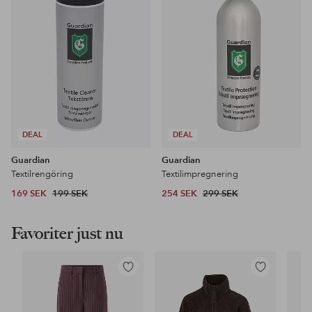
DEAL
DEAL
Guardian
Guardian
Textilrengöring
Textilimpregnering
169 SEK
199 SEK
254 SEK
299 SEK
Favoriter just nu
Lägg
Lägg
till
till
i
i
favoriter
favoriter