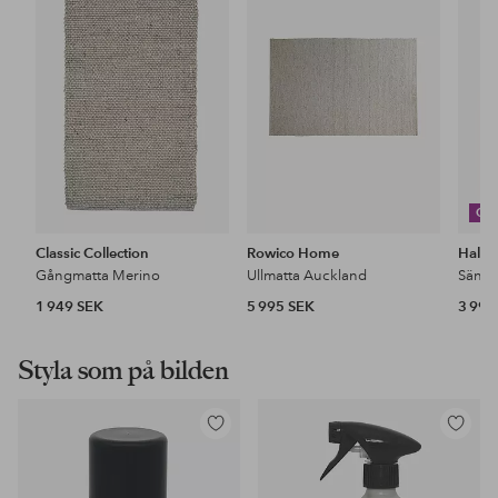
i
i
favoriter
favoriter
CO
Classic Collection
Rowico Home
Halvo
Gångmatta Merino
Ullmatta Auckland
1 949 SEK
5 995 SEK
3 999
Styla som på bilden
Lägg
Lägg
till
till
i
i
favoriter
favoriter