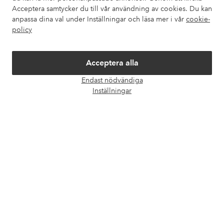
Acceptera samtycker du till vår användning av cookies. Du kan
Om Ellos
anpassa dina val under Inställningar och läsa mer i vår
cookie-
policy
Våra tjänster
Acceptera alla
Villkor
Endast nödvändiga
Öpp
Inställningar
chatt
Vänner
Säkra betalningar - Betala direkt eller dela upp
Vill du veta mer om
våra betalalternativ
?
elpy
elpy