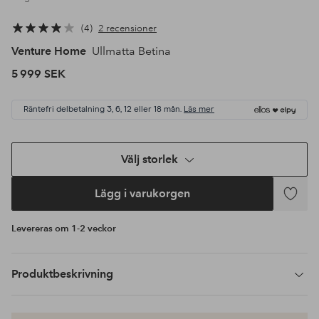
4
2 recensioner
Venture Home
Ullmatta Betina
5 999 SEK
Räntefri delbetalning 3, 6, 12 eller 18 mån.
Läs mer
Välj storlek
Lägg i varukorgen
Lägg
till
Levereras om 1-2 veckor
i
favoriter
Produktbeskrivning