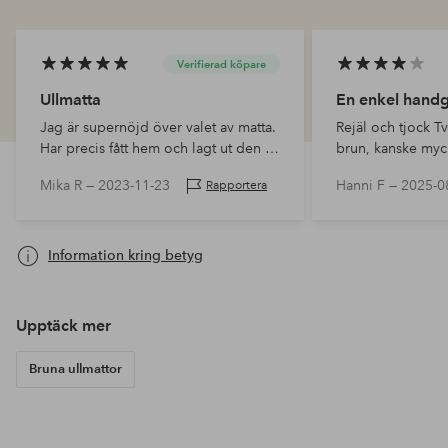
Verifierad köpare
Ullmatta
En enkel handg
Jag är supernöjd över valet av matta.
Rejäl och tjock Tveksam om den är
Har precis fått hem och lagt ut den så
brun, kanske myck
ej hunnit få någon fläck som ska tas
kanske beige
Mika R —
2023-11-23
Hanni F —
2025-0
Rapportera
bort så får se hur det går sen🙂
Information kring betyg
Upptäck mer
Bruna ullmattor