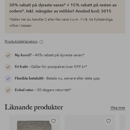
30% rabatt på dyraste varan* + 15% rabatt på resten av
ordern*. Inkl. mängder av möbler! Använd kod: 3015
*Gäller när du handlar 2 eller fler varor t.o.m. 11/8. Se fullständiga
villkor i kassan.
Produktdeklaration
Ny kund?
– 40% rabatt på dyraste varan*
Fri frakt
– Gäller för postpaket över 599 kr*
Flexibla betalsätt
– Betala nu, senare eller dela upp
Enkel retur
– 30 dagars returrätt*
Liknande produkter
Visa mer
Lägg
Lägg
till
till