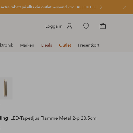
xtra rabatt på allt i vår outlet.
Använd kod:
ALLOUTLET
Stän
Gå
Logga in
till
Gå
favoritmarkerade
till
ktronik
Märken
Deals
Outlet
Presentkort
produkter
kundvagnen
r
ding
LED-Tapetljus Flamme Metal 2-p 28,5cm
K