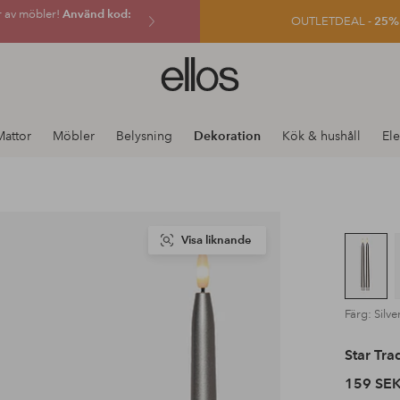
r av möbler!
Använd kod:
OUTLETDEAL -
25% e
Ellos
logotyp
-
gå
Mattor
Möbler
Belysning
Dekoration
Kök & hushåll
Ele
till
förstasidan
Visa liknande
Färg: Silve
Star Tra
159 SE