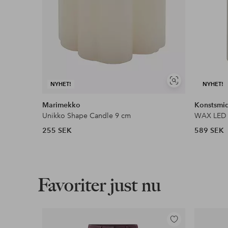
Visa
NYHET!
NYHET!
liknande
Marimekko
Konstsmi
Unikko Shape Candle 9 cm
WAX LED v
255 SEK
589 SEK
Favoriter just nu
Lägg