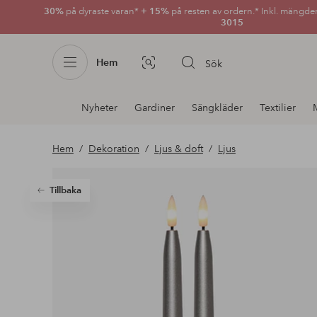
30%
på dyraste varan*
+ 15%
på resten av ordern.* Inkl. mängde
3015
Hem
Sök
Bildsök
Avdelnings
Nyheter
Gardiner
Sängkläder
Textilier
navigation
Hem
Dekoration
Ljus & doft
Ljus
Tillbaka