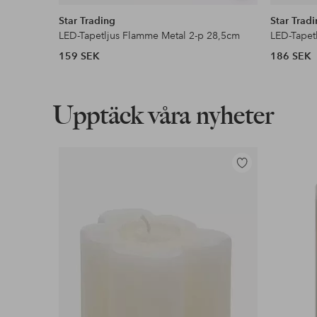
liknande
Star Trading
Star Trad
LED-Tapetljus Flamme Metal 2-p 28,5cm
LED-Tapet
159 SEK
186 SEK
Upptäck våra nyheter
Lägg
till
i
favoriter