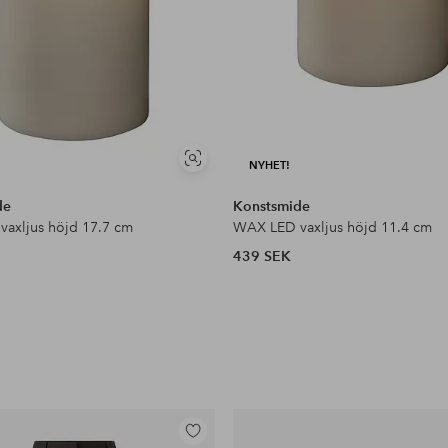
Visa
NYHET!
liknande
de
Konstsmide
axljus höjd 17.7 cm
WAX LED vaxljus höjd 11.4 cm
439 SEK
Lägg