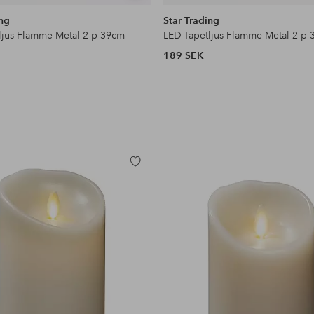
liknande
ing
Star Trading
ljus Flamme Metal 2-p 39cm
LED-Tapetljus Flamme Metal 2-p
189 SEK
Lägg
till
i
favoriter