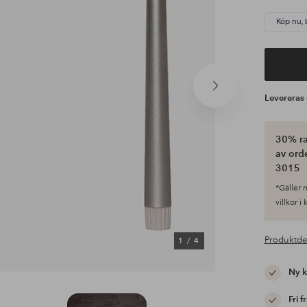
Köp nu, 
Nästa
Leverera
produkt
30% ra
av ord
3015
*Gäller n
villkor i
Produktde
1
/
4
Ny 
Fri f