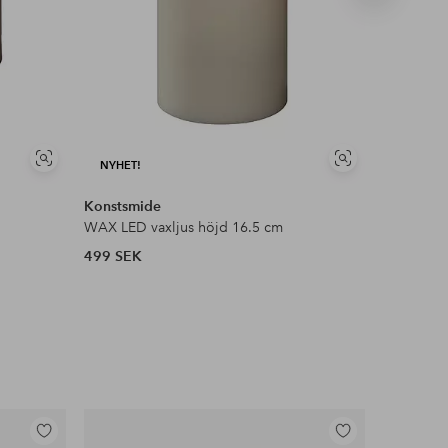
produkt
Visa
Visa
NYHET!
NYHET!
liknande
liknande
Konstsmide
Konstsmi
WAX LED vaxljus höjd 16.5 cm
WAX LED v
499 SEK
499 SEK
Lägg
Lägg