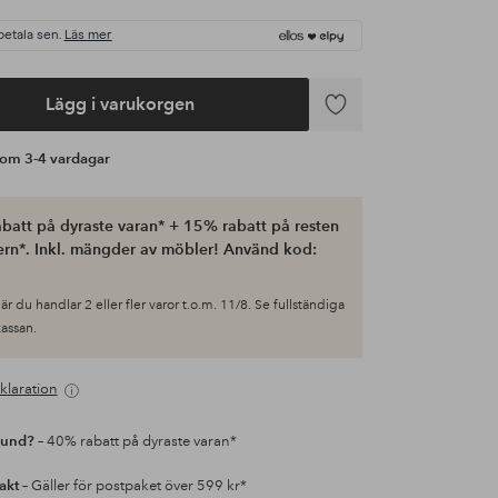
betala sen.
Läs mer
Lägg i varukorgen
Lägg
till
s om 3-4 vardagar
i
favoriter
batt på dyraste varan* + 15% rabatt på resten
ern*. Inkl. mängder av möbler! Använd kod:
är du handlar 2 eller fler varor t.o.m. 11/8. Se fullständiga
 kassan.
klaration
kund?
– 40% rabatt på dyraste varan*
rakt
– Gäller för postpaket över 599 kr*