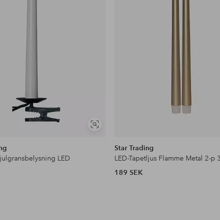
Visa
liknande
ing
Star Trading
julgransbelysning LED
LED-Tapetljus Flamme Metal 2-p
189 SEK