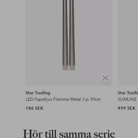
Läs mer
Faktura & Delbetalning
Våra mest fördelaktiga betalsätt
Läs mer
Visa
liknande
Star Trading
Star Trad
LED-Tapetljus Flamme Metal 2-p 39cm
SLIMLINE 
186 SEK
499 SEK
Hör till samma serie