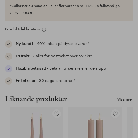
*Gäller när du handlar 2 eller fler varor t.o.m. 11/8. Se fullständiga
villkor i kassan.
Produktdeklaration
Ny kund?
– 40% rabatt på dyraste varan*
Fri frakt
– Gäller för postpaket över 599 kr*
Flexibla betalsätt
– Betala nu, senare eller dela upp
Enkel retur
– 30 dagars returrätt*
Liknande produkter
Visa mer
Lägg
Lägg
till
till
i
i
favoriter
favoriter