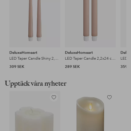
DeluxeHomeart
DeluxeHomeart
Delu
LED Taper Candle Shiny 2,2x28 cm 2 st
LED Taper Candle 2,2x24 cm 2 st
309 SEK
289 SEK
359 
Upptäck våra nyheter
Lägg
Lägg
till
till
i
i
favoriter
favoriter