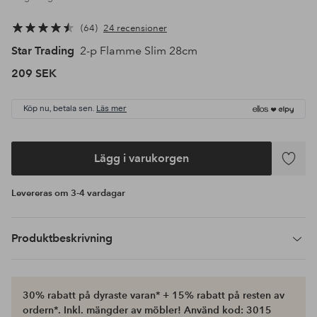
64
24 recensioner
Star Trading
2-p Flamme Slim 28cm
209 SEK
Köp nu, betala sen.
Läs mer
Lägg i varukorgen
Lägg
till
Levereras om 3-4 vardagar
i
favoriter
Produktbeskrivning
30% rabatt på dyraste varan* + 15% rabatt på resten av
ordern*. Inkl. mängder av möbler! Använd kod: 3015