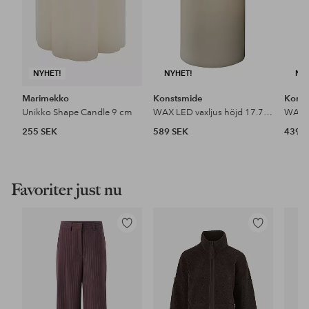
NYHET!
NYHET!
NY
Marimekko
Konstsmide
Konst
Unikko Shape Candle 9 cm
WAX LED vaxljus höjd 17.7 cm
255 SEK
589 SEK
439 
Favoriter just nu
Lägg
Lägg
till
till
i
i
favoriter
favoriter