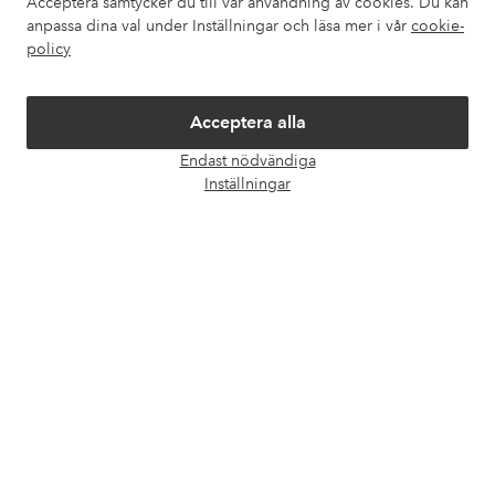
Acceptera samtycker du till vår användning av cookies. Du kan
Mina sidor
anpassa dina val under Inställningar och läsa mer i vår
cookie-
policy
Om Ellos
Acceptera alla
Våra tjänster
Endast nödvändiga
Öpp
Inställningar
chatt
Villkor
Vänner
Säkra betalningar - Betala direkt eller dela upp
Vill du veta mer om
våra betalalternativ
?
elpy
elpy