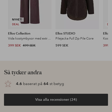
NYHET!
DEAL
DE
Ellos Collection
Ellos STUDIO
Ellos 
Vida kostymbyxor med extra hög midja
Pilejacka Full Zip Pile Core
Kosty
399 SEK
499 SEK
599 SEK
399 
Så tycker andra
4.6
baserat på
64
st betyg
Visa alla recensioner (24)