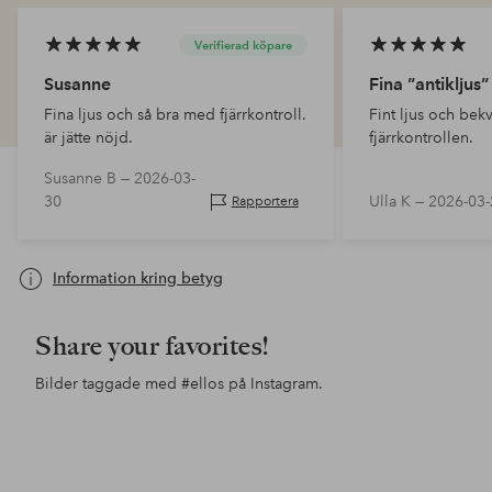
Verifierad köpare
Susanne
Fina ”antikljus”
Fina ljus och så bra med fjärrkontroll.
Fint ljus och be
är jätte nöjd.
fjärrkontrollen.
Susanne B —
2026-03-
30
Ulla K —
2026-03-
Rapportera
Information kring betyg
Share your favorites!
Bilder taggade med
#ellos
på Instagram.
Inlägg
sandrashem
Inlägg
tantpedant
Inl
cas
publicerat
publicerat
pub
av
av
av