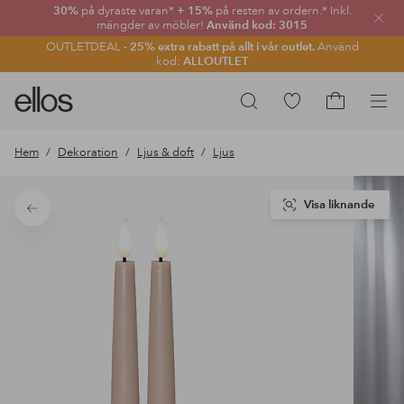
30%
på dyraste varan*
+ 15%
på resten av ordern.* Inkl.
Stän
mängder av möbler!
Använd kod: 3015
OUTLETDEAL -
25% extra rabatt på allt i vår outlet.
Använd
kod:
ALLOUTLET
Ellos
Gå
Sök
logotyp
till
Gå
-
favoritmarkerade
till
Hem
Dekoration
Ljus & doft
Ljus
gå
produkter
kundvagne
till
förstasidan
Visa liknande
Tillbaka