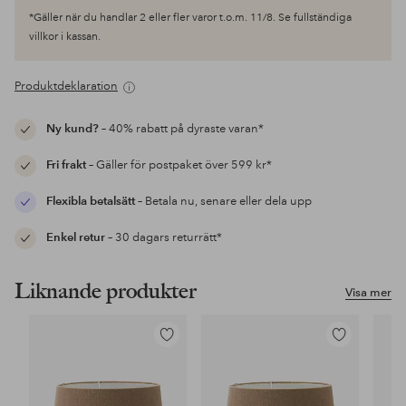
*Gäller när du handlar 2 eller fler varor t.o.m. 11/8. Se fullständiga
villkor i kassan.
Produktdeklaration
Ny kund?
– 40% rabatt på dyraste varan*
Fri frakt
– Gäller för postpaket över 599 kr*
Flexibla betalsätt
– Betala nu, senare eller dela upp
Enkel retur
– 30 dagars returrätt*
Liknande produkter
Visa mer
Lägg
Lägg
till
till
i
i
favoriter
favoriter