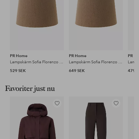
PR Home
PR Home
PR H
Lampskärm Sofia Florenzo 30 cm
Lampskärm Sofia Florenzo 35 cm
529 SEK
649 SEK
479 
Favoriter just nu
Lägg
Lägg
till
till
i
i
favoriter
favoriter