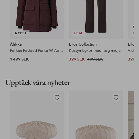
NY
NYHET!
DEAL
DE
Áhkká
Ellos Collection
Ellos 
Parkas Padded Parka W Adjustable Waist
Kostymbyxor med hög midja
1 499 SEK
399 SEK
499 SEK
399 
Upptäck våra nyheter
Lägg
Lägg
till
till
i
i
favoriter
favoriter