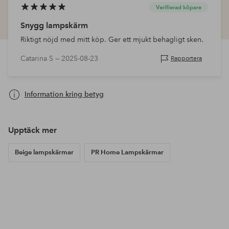
Verifierad köpare
Snygg lampskärm
Riktigt nöjd med mitt köp. Ger ett mjukt behagligt sken.
Catarina S —
2025-08-23
Rapportera
Information kring betyg
Upptäck mer
Beige lampskärmar
PR Home Lampskärmar