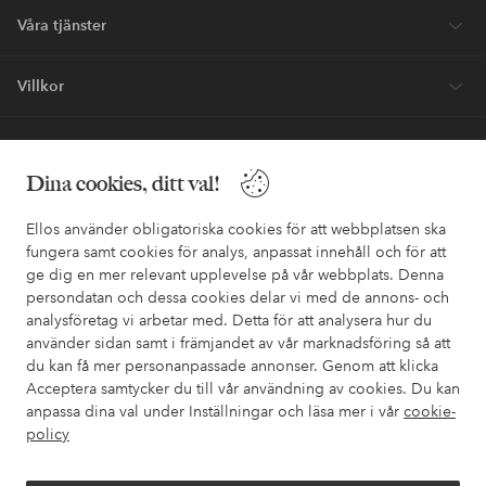
Våra tjänster
Villkor
Vänner
Dina cookies, ditt val!
Ellos använder obligatoriska cookies för att webbplatsen ska
fungera samt cookies för analys, anpassat innehåll och för att
ge dig en mer relevant upplevelse på vår webbplats. Denna
Säkra betalningar - Betala direkt eller dela upp
persondatan och dessa cookies delar vi med de annons- och
analysföretag vi arbetar med. Detta för att analysera hur du
Vill du veta mer om
våra betalalternativ
?
använder sidan samt i främjandet av vår marknadsföring så att
elpy
elpy
du kan få mer personanpassade annonser. Genom att klicka
Acceptera samtycker du till vår användning av cookies. Du kan
anpassa dina val under Inställningar och läsa mer i vår
cookie-
policy
Sverige - Välj land