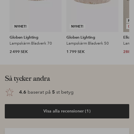
NY
NYHET!
NYHET!
DE
Globen Lighting
Globen Lighting
Ellos
Lampskärm Bladverk 70
Lampskärm Bladverk 50
Lamps
2 499 SEK
1 799 SEK
288 
Så tycker andra
4.6
baserat på
5
st betyg
Visa alla recensioner (1)