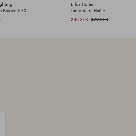
ghting
Ellos Home
 Bladverk 50
Lampskärm Hattie
K
288 SEK
379 SEK