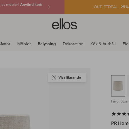
r av möbler!
Använd kod:
OUTLETDEAL -
25% e
Ellos
logotyp
-
gå
Mattor
Möbler
Belysning
Dekoration
Kök & hushåll
Ele
till
förstasidan
Visa liknande
Färg: Ston
PR Hom