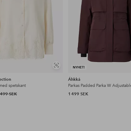
Visa
NYHET!
liknande
ection
Áhkká
 med spetskant
Parkas Padded Parka W Adjustabl
499 SEK
1 499 SEK