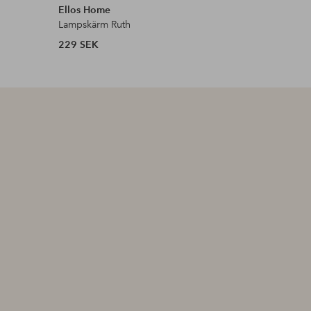
Ellos Home
Ellos Ho
Lampskärm Ruth
Lampskär
229 SEK
303 SEK