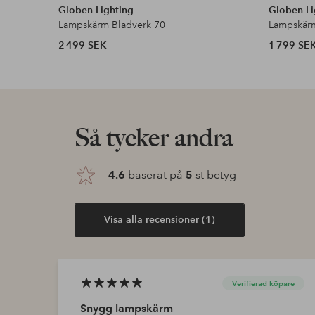
Globen Lighting
Globen Li
Lampskärm Bladverk 70
Lampskärm
2 499 SEK
1 799 SE
Så tycker andra
4.6
baserat på
5
st betyg
Visa alla recensioner (1)
Verifierad köpare
Snygg lampskärm