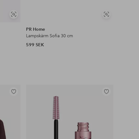
Visa
Visa
liknande
liknande
PR Home
PR Home
Lampskärm Sofia 30 cm
Lampskär
599 SEK
449 SEK
Lägg
Lägg
till
till
i
i
favoriter
favoriter