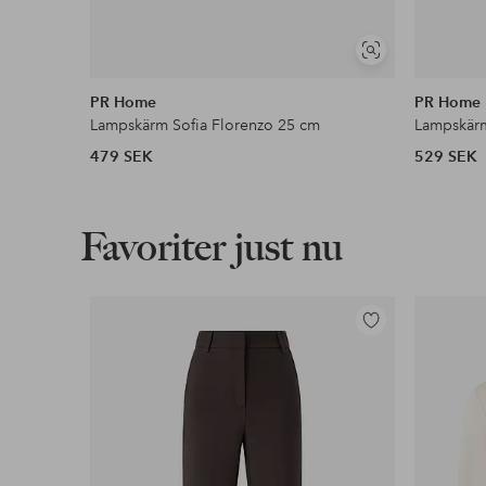
Visa
liknande
PR Home
PR Home
Lampskärm Sofia Florenzo 25 cm
Lampskärm
479 SEK
529 SEK
Favoriter just nu
Lägg
till
i
favoriter