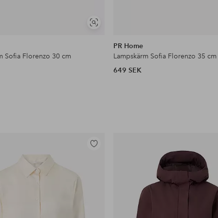
Visa
liknande
PR Home
 Sofia Florenzo 30 cm
Lampskärm Sofia Florenzo 35 cm
649 SEK
Lägg
till
i
favoriter