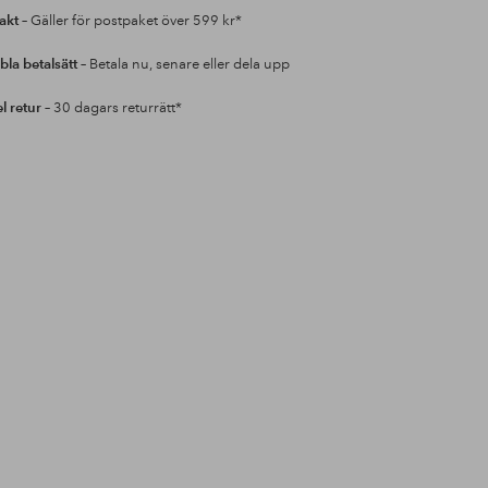
rakt
– Gäller för postpaket över 599 kr*
bla betalsätt
– Betala nu, senare eller dela upp
l retur
– 30 dagars returrätt*