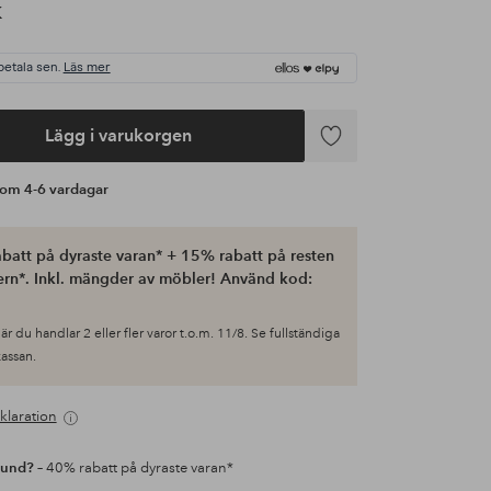
K
betala sen.
Läs mer
Lägg i varukorgen
Lägg
till
s om 4-6 vardagar
i
favoriter
batt på dyraste varan* + 15% rabatt på resten
ern*. Inkl. mängder av möbler! Använd kod:
är du handlar 2 eller fler varor t.o.m. 11/8. Se fullständiga
 kassan.
klaration
kund?
– 40% rabatt på dyraste varan*