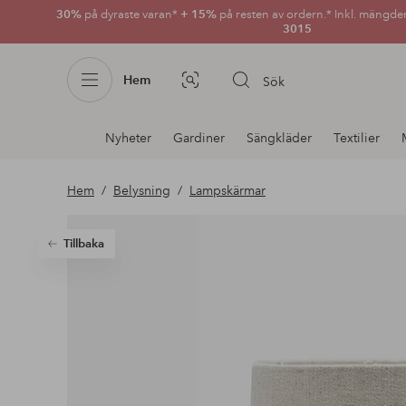
30%
på dyraste varan*
+ 15%
på resten av ordern.* Inkl. mängde
3015
Hem
Sök
Bildsök
Avdelnings
Nyheter
Gardiner
Sängkläder
Textilier
navigation
Hem
Belysning
Lampskärmar
Tillbaka