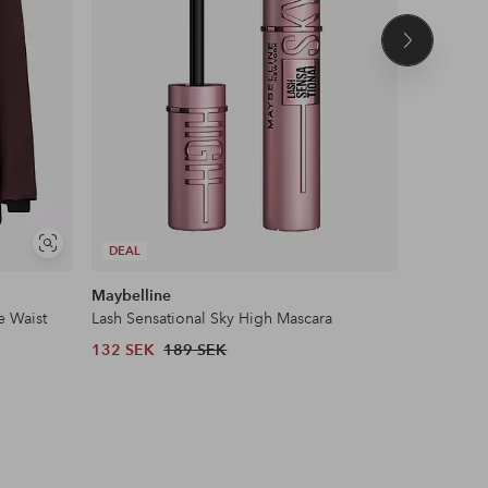
Nästa
produkt
Visa
DEAL
liknande
Maybelline
Ellos ST
e Waist
Lash Sensational Sky High Mascara
Pilejacka 
132 SEK
189 SEK
599 SEK