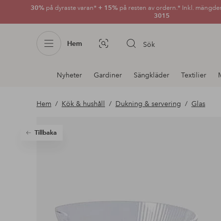
30%
på dyraste varan*
+ 15%
på resten av ordern.* Inkl. mängde
3015
Hem
Sök
Bildsök
Avdelnings
Nyheter
Gardiner
Sängkläder
Textilier
navigation
Hem
Kök & hushåll
Dukning & servering
Glas
Tillbaka