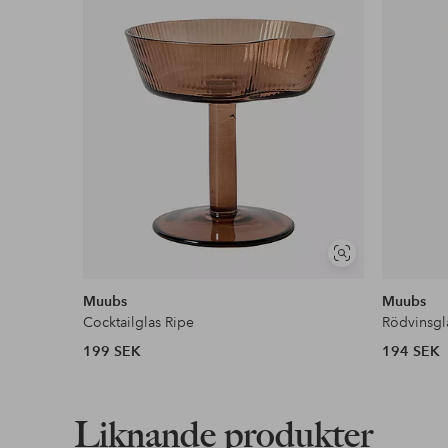
Läs mer
Faktura & Delbetalning
Våra mest fördelaktiga betalsätt
Läs mer
Visa
liknande
Muubs
Muubs
Cocktailglas Ripe
Rödvinsgl
199 SEK
194 SEK
Liknande produkter