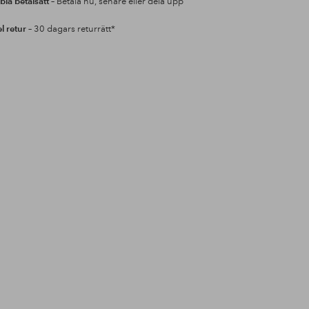
bla betalsätt
– Betala nu, senare eller dela upp
l retur
– 30 dagars returrätt*