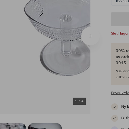
Köp nu, 
Slut i lager
Nästa
produkt
30% ra
av ord
3015
*Gäller n
villkor i
Produktde
1
/
4
Ny 
Fri f