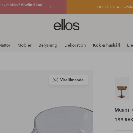
r av möbler!
Använd kod:
OUTLETDEAL -
25% e
Ellos
logotyp
-
gå
Mattor
Möbler
Belysning
Dekoration
Kök & hushåll
Ele
till
förstasidan
Visa liknande
Muubs
C
199 SE