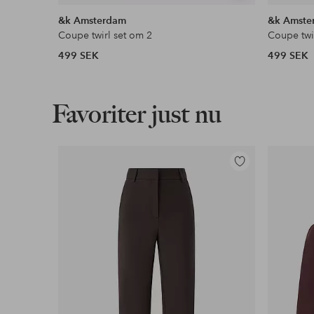
liknande
&k Amsterdam
&k Amste
Coupe twirl set om 2
Coupe twi
499 SEK
499 SEK
Favoriter just nu
Lägg
till
i
favoriter