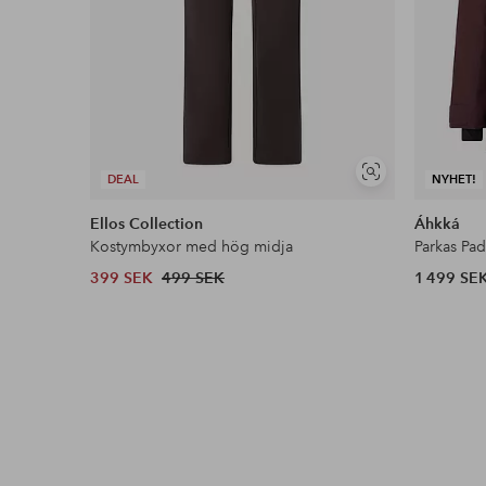
Visa
DEAL
NYHET!
liknande
Ellos Collection
Áhkká
Kostymbyxor med hög midja
Parkas Pa
399 SEK
499 SEK
1 499 SE