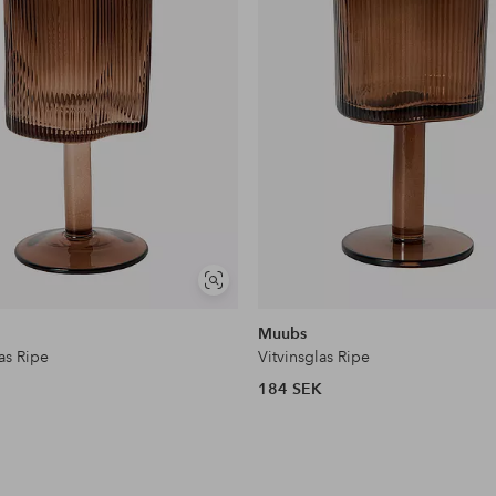
Visa
liknande
Muubs
as Ripe
Vitvinsglas Ripe
184 SEK