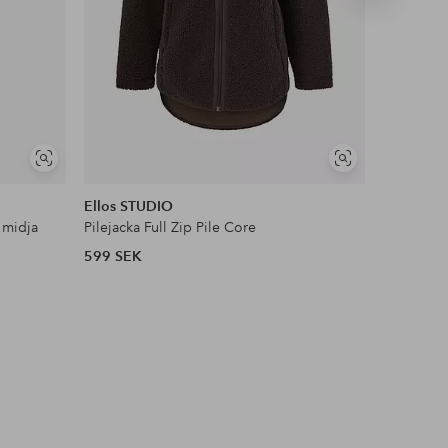
produkt
NYHET!
Visa
Visa
DEAL
liknande
liknande
Ellos STUDIO
Ellos Col
 midja
Pilejacka Full Zip Pile Core
Satinblus
599 SEK
399 SEK