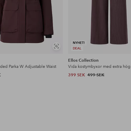
NYHET!
Visa
DEAL
liknande
Ellos Collection
dded Parka W Adjustable Waist
Vida kostymbyxor med extra hög
K
399 SEK
499 SEK