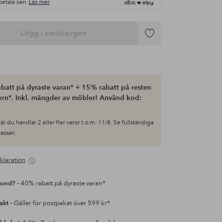
betala sen.
Läs mer
Lägg i varukorgen
Lägg
till
i
favoriter
batt på dyraste varan* + 15% rabatt på resten
ern*. Inkl. mängder av möbler! Använd kod:
är du handlar 2 eller fler varor t.o.m. 11/8. Se fullständiga
 kassan.
klaration
kund?
– 40% rabatt på dyraste varan*
rakt
– Gäller för postpaket över 599 kr*