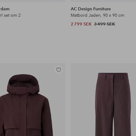
liknande
rdam
AC Design Furniture
rl set om 2
Matbord Jaden, 90 x 90 cm
2 799 SEK
3 499 SEK
Lägg
till
i
favoriter