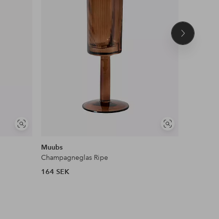
Nästa
produkt
Visa
Visa
liknande
liknande
Muubs
Muubs
Champagneglas Ripe
Glas Ripe
164 SEK
164 SEK