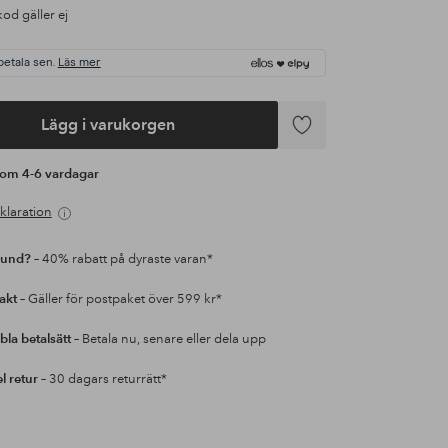
od gäller ej
betala sen.
Läs mer
Lägg i varukorgen
Lägg
till
s om 4-6 vardagar
i
favoriter
klaration
kund?
– 40% rabatt på dyraste varan*
rakt
– Gäller för postpaket över 599 kr*
bla betalsätt
– Betala nu, senare eller dela upp
l retur
– 30 dagars returrätt*