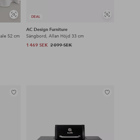
Visa
Visa
DEAL
DEAL
liknande
liknande
AC Design Furniture
Ellos Ho
ale 52 cm
Sängbord, Allan Höjd 33 cm
Golvlamp
1 469 SEK
2 099 SEK
1 899 SE
Lägg
Lägg
till
till
i
i
favoriter
favoriter