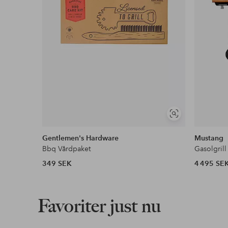
Visa
liknande
Gentlemen's Hardware
Mustang
Bbq Vårdpaket
Gasolgrill
349 SEK
4 495 SE
Favoriter just nu