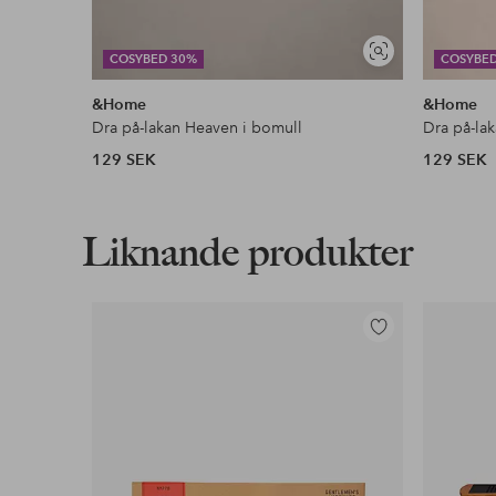
Visa
COSYBED 30%
COSYBE
liknande
&Home
&Home
Dra på-lakan Heaven i bomull
Dra på-la
129 SEK
129 SEK
Liknande produkter
Lägg
till
i
favoriter