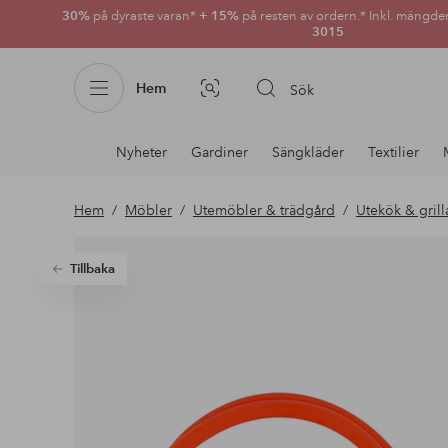
30%
på dyraste varan*
+ 15%
på resten av ordern.* Inkl. mängde
3015
Hem
Sök
Bildsök
Avdelnings
Nyheter
Gardiner
Sängkläder
Textilier
navigation
Hem
Möbler
Utemöbler & trädgård
Utekök & grill
Tillbaka