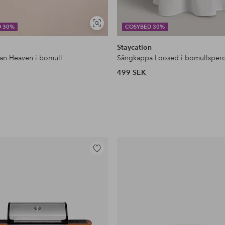
Visa
D 30%
COSYBED 30%
liknande
Staycation
kan Heaven i bomull
Sängkappa Loosed i bomullsperc
499 SEK
Lägg
till
i
favoriter