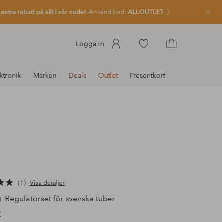
xtra rabatt på allt i vår outlet.
Använd kod:
ALLOUTLET
Stän
Gå
Logga in
till
Gå
favoritmarkerade
till
ktronik
Märken
Deals
Outlet
Presentkort
produkter
kundvagnen
1
Visa detaljer
g
Regulatorset för svenska tuber
K