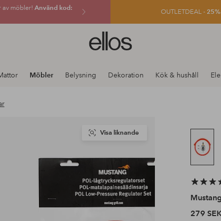
r av möbler!
Använd kod:
OUTLETDEAL -
25% e
Ellos
logotyp
-
gå
Mattor
Möbler
Belysning
Dekoration
Kök & hushåll
Ele
till
förstasidan
ar
Visa liknande
Mustan
279 SE