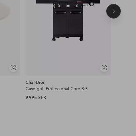
Nästa
produkt
Visa
Visa
liknande
liknande
Char-Broil
Char-Broi
Gasolgrill Professional Core B 3
Klotgrill 
9 995 SEK
2 999 SE