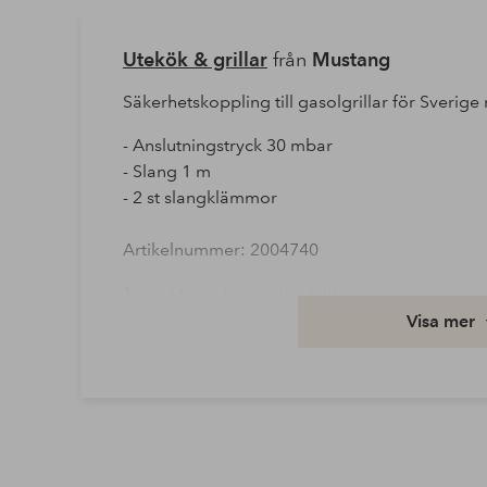
Utekök & grillar
från
Mustang
Säkerhetskoppling till gasolgrillar för Sverig
- Anslutningstryck 30 mbar
- Slang 1 m
- 2 st slangklämmor
Artikelnummer: 2004740
Ladda ner högupplöst bild
Visa mer
Fri frakt
Gäller för postpaket över 599 kr
Läs mer