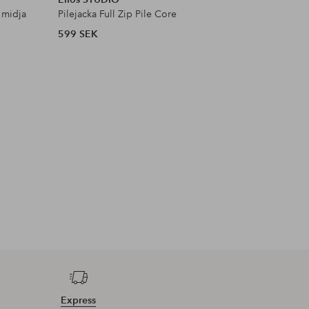
 midja
Pilejacka Full Zip Pile Core
Satinblus
599 SEK
399 SEK
Express