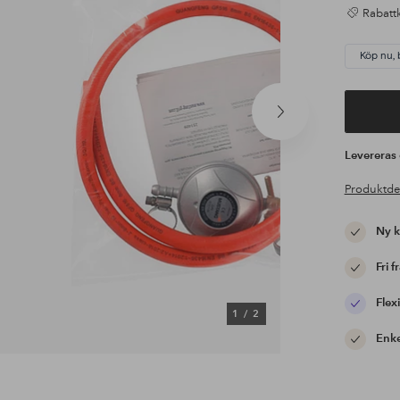
Rabattk
Köp nu, 
Nästa
produkt
Leverera
Produktde
Ny 
Fri f
Flexi
1
/
2
Enke