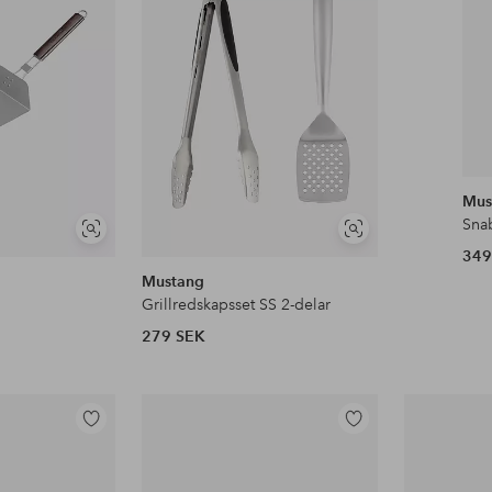
favoriter
favoriter
Mus
Sna
Visa
Visa
349
liknande
liknande
Mustang
Grillredskapsset SS 2-delar
279 SEK
Lägg
Lägg
till
till
i
i