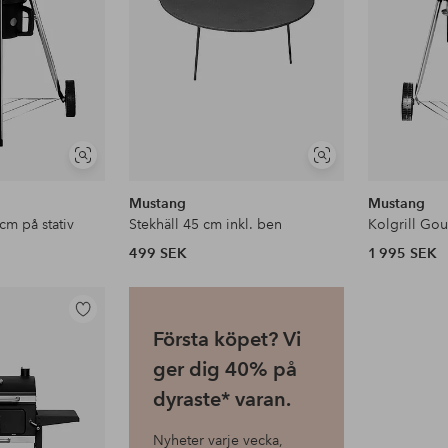
Visa
Visa
liknande
liknande
Mustang
Mustang
 cm på stativ
Stekhäll 45 cm inkl. ben
499 SEK
1 995 SEK
Lägg
Första köpet? Vi
till
i
ger dig 40% på
favoriter
dyraste* varan.
Nyheter varje vecka,