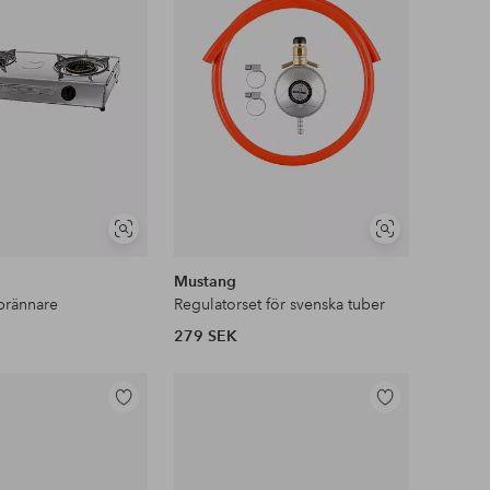
favoriter
favoriter
Visa
Visa
liknande
liknande
Mustang
brännare
Regulatorset för svenska tuber
279 SEK
Lägg
Lägg
till
till
i
i
favoriter
favoriter