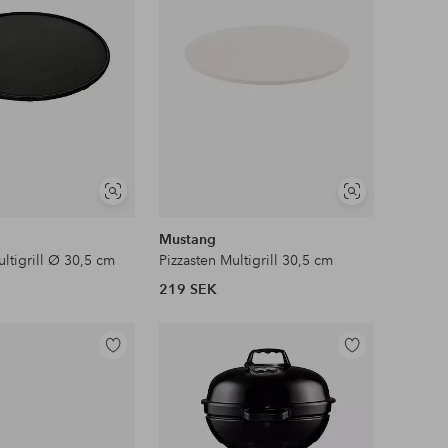
Visa
Visa
liknande
liknande
Mustang
ultigrill Ø 30,5 cm
Pizzasten Multigrill 30,5 cm
219 SEK
Lägg
Lägg
till
till
i
i
favoriter
favoriter