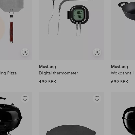
Visa
Visa
liknande
liknande
Mustang
Mustang
ing Pizza
Digital thermometer
499 SEK
699 SEK
Lägg
Lägg
till
till
i
i
favoriter
favoriter