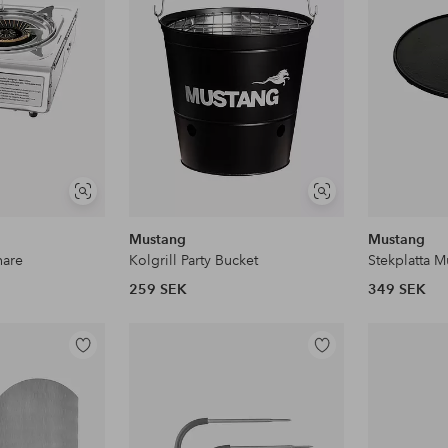
Visa
Visa
liknande
liknande
Mustang
Mustang
nare
Kolgrill Party Bucket
Stekplatta M
259 SEK
349 SEK
Lägg
Lägg
till
till
i
i
favoriter
favoriter