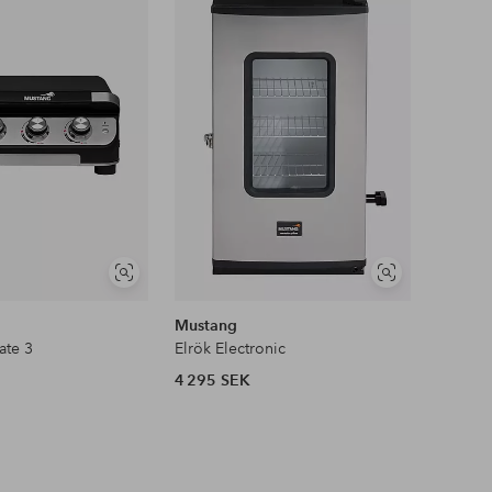
till
till
i
i
favoriter
favoriter
Visa
Visa
liknande
liknande
Mustang
ate 3
Elrök Electronic
4 295 SEK