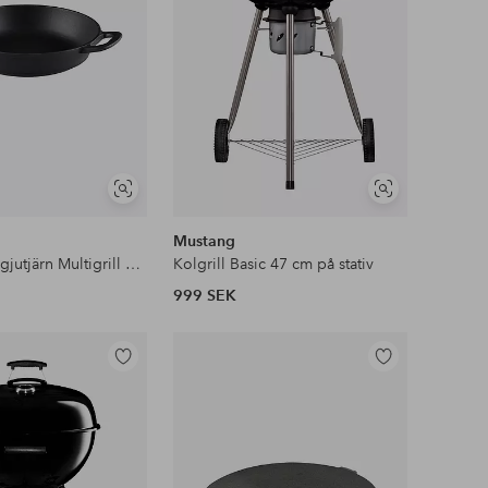
Visa
Visa
liknande
liknande
Mustang
Wokpanna i gjutjärn Multigrill 30 cm
Kolgrill Basic 47 cm på stativ
999 SEK
Lägg
Lägg
till
till
i
i
favoriter
favoriter