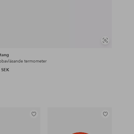
Visa
liknande
tang
bbavläsande termometer
 SEK
Lägg
Lägg
till
till
i
i