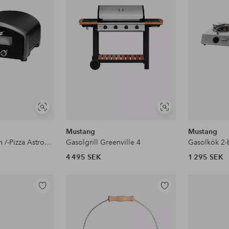
favoriter
favoriter
Visa
Visa
liknande
liknande
Mustang
Mustang
Multifunktionsugn /-Pizza Astroni 14
Gasolgrill Greenville 4
Gasolkök 2-
4 495 SEK
1 295 SEK
Lägg
Lägg
till
till
i
i
favoriter
favoriter