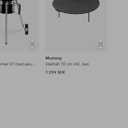
Visa
Visa
liknande
liknande
Mustang
Kolgrill Gourmet 57 med askuppsamlare
Stekhäll 70 cm inkl. ben
1 299 SEK