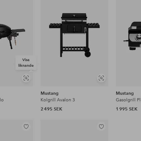
till
till
i
i
favoriter
favoriter
Visa
liknande
Visa
Visa
liknande
liknande
Mustang
Mustang
lo
Kolgrill Avalon 3
Gasolgrill Pl
2 495 SEK
1 995 SEK
Lägg
Lägg
till
till