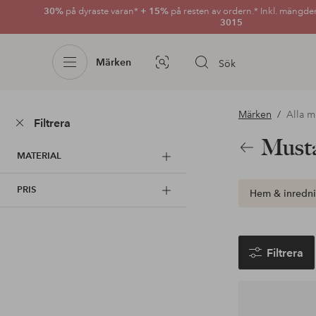
30%
på dyraste varan*
+ 15%
på resten av ordern.* Inkl. mängde
3015
Märken
Sök
Bildsök
Märken
Alla m
Filtrera
Must
Tillbaka
MATERIAL
PRIS
Hem & inredn
Filtrera