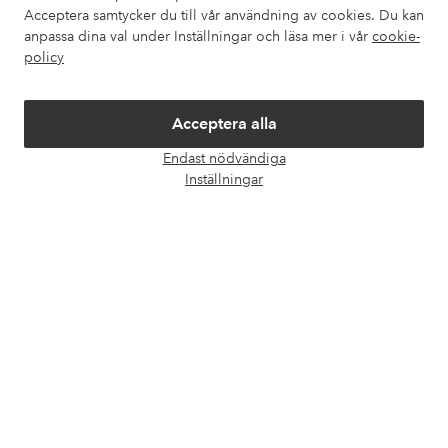
Acceptera samtycker du till vår användning av cookies. Du kan
Villkor
anpassa dina val under Inställningar och läsa mer i vår
cookie-
policy
Vänner
Acceptera alla
Endast nödvändiga
Öpp
Inställningar
chatt
Säkra betalningar - Betala direkt eller dela upp
Vill du veta mer om
våra betalalternativ
?
elpy
elpy
Sverige - Välj land
Facebook
Instagram
Pinterest
Youtube