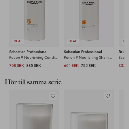
DEAL
DEAL
DE
Sebastian Professional
Sebastian Professional
Briog
Potion 9 Nourishing Conditioner
Potion 9 Nourishing Shampoo
708 SEK
885 SEK
604 SEK
755 SEK
332 
Hör till samma serie
Lägg
Lägg
till
till
i
i
favoriter
favoriter