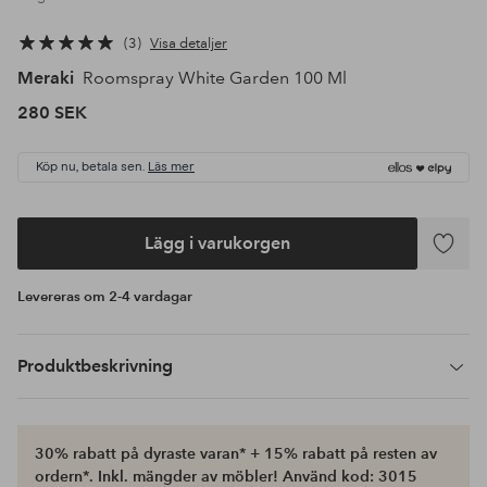
3
Visa detaljer
Meraki
Roomspray White Garden 100 Ml
280 SEK
Köp nu, betala sen.
Läs mer
Lägg i varukorgen
Lägg
till
Levereras om 2-4 vardagar
i
favoriter
Produktbeskrivning
30% rabatt på dyraste varan* + 15% rabatt på resten av
ordern*. Inkl. mängder av möbler! Använd kod: 3015