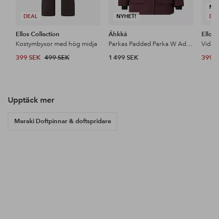
NY
DEAL
NYHET!
DE
Ellos Collection
Áhkká
Ellos 
Kostymbyxor med hög midja
Parkas Padded Parka W Adjustable Waist
399 SEK
499 SEK
1 499 SEK
399 
Upptäck mer
Meraki Doftpinnar & doftspridare