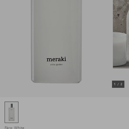
1
/
2
Färg: White