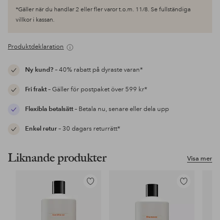
*Gäller när du handlar 2 eller fler varor t.o.m. 11/8. Se fullständiga
villkor i kassan.
Produktdeklaration
Ny kund?
– 40% rabatt på dyraste varan*
Fri frakt
– Gäller för postpaket över 599 kr*
Flexibla betalsätt
– Betala nu, senare eller dela upp
Enkel retur
– 30 dagars returrätt*
Liknande produkter
Visa mer
Lägg
Lägg
till
till
i
i
favoriter
favoriter