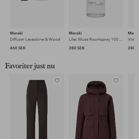
Meraki
Meraki
Merak
Diffuser Lavastone & Wood
Lilac Muse Roomspray 100 Ml
460 SEK
280 SEK
280 
Favoriter just nu
Lägg
Lägg
till
till
i
i
favoriter
favoriter