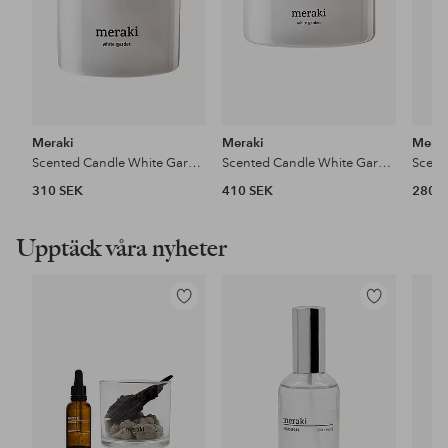
Meraki
Meraki
Merak
Scented Candle White Garden
Scented Candle White Garden
310 SEK
410 SEK
280 
Upptäck våra nyheter
Lägg
Lägg
till
till
i
i
favoriter
favoriter