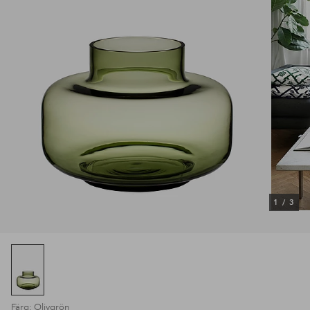
1
/
3
Färg: Olivgrön