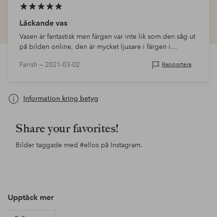
Läckande vas
Vasen är fantastisk men färgen var inte lik som den såg ut
på bilden online, den är mycket ljusare i färgen i
verkligheten.
Farish —
2021-03-02
Rapportera
Information kring betyg
Share your favorites!
Bilder taggade med
#ellos
på Instagram.
Inlägg
siljeholiman
Inlägg
nytthusmedutsikt
Inl
vil
publicerat
publicerat
pub
av
av
av
Upptäck mer