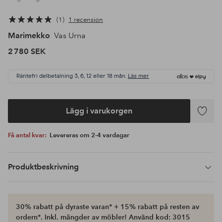
1
1 recension
Marimekko
Vas Urna
2 780 SEK
Räntefri delbetalning 3, 6, 12 eller 18 mån.
Läs mer
Lägg i varukorgen
Lägg
till
Få antal kvar:
Levereras om 2-4 vardagar
i
favoriter
Produktbeskrivning
30% rabatt på dyraste varan* + 15% rabatt på resten av
ordern*. Inkl. mängder av möbler! Använd kod: 3015