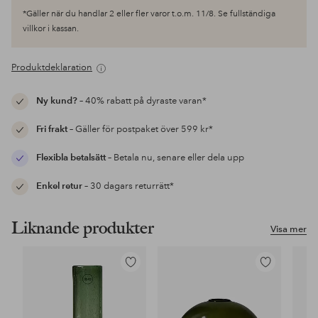
*Gäller när du handlar 2 eller fler varor t.o.m. 11/8. Se fullständiga
villkor i kassan.
Produktdeklaration
Ny kund?
– 40% rabatt på dyraste varan*
Fri frakt
– Gäller för postpaket över 599 kr*
Flexibla betalsätt
– Betala nu, senare eller dela upp
Enkel retur
– 30 dagars returrätt*
Liknande produkter
Visa mer
Lägg
Lägg
till
till
i
i
favoriter
favoriter