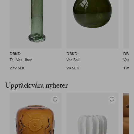
DBKD
DBKD
DBK
Tall Vas - liten
Vas Ball
Vas P
279 SEK
99 SEK
199 
Upptäck våra nyheter
Lägg
Lägg
till
till
i
i
favoriter
favoriter