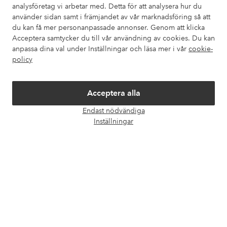
analysföretag vi arbetar med. Detta för att analysera hur du
använder sidan samt i främjandet av vår marknadsföring så att
du kan få mer personanpassade annonser. Genom att klicka
Mina sidor
Acceptera samtycker du till vår användning av cookies. Du kan
anpassa dina val under Inställningar och läsa mer i vår
cookie-
policy
Om Ellos
Våra tjänster
Acceptera alla
Endast nödvändiga
Öpp
Villkor
Inställningar
chatt
Vänner
Säkra betalningar - Betala direkt eller dela upp