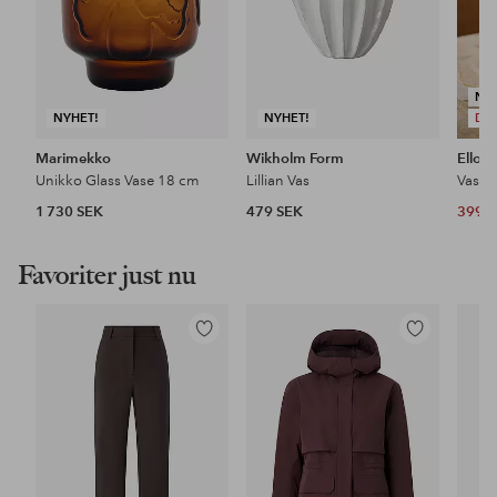
NY
NYHET!
NYHET!
DE
Marimekko
Wikholm Form
Ellos
Unikko Glass Vase 18 cm
Lillian Vas
Vas H
1 730 SEK
479 SEK
399 
Favoriter just nu
Lägg
Lägg
till
till
i
i
favoriter
favoriter