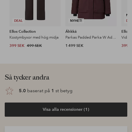
NY
DEAL
NYHET!
DE
Ellos Collection
Áhkká
Ellos 
Kostymbyxor med hög midja
Parkas Padded Parka W Adjustable Waist
399 SEK
499 SEK
1 499 SEK
399 
Så tycker andra
5.0
baserat på
1
st betyg
Visa alla recensioner (1)