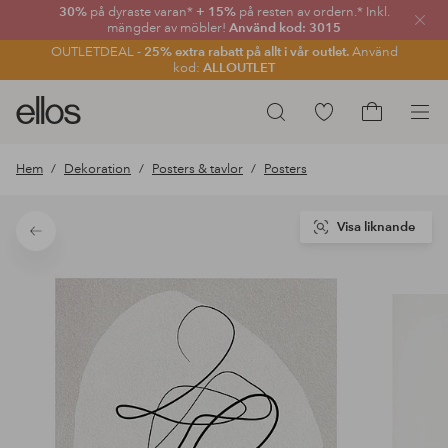
30%
på dyraste varan*
+ 15%
på resten av ordern.* Inkl.
Stän
mängder av möbler!
Använd kod: 3015
OUTLETDEAL -
25% extra rabatt på allt i vår outlet.
Använd
kod:
ALLOUTLET
Ellos
Gå
Sök
logotyp
till
Gå
-
favoritmarkerade
till
Hem
Dekoration
Posters & tavlor
Posters
gå
produkter
kundvagne
till
förstasidan
Visa liknande
Tillbaka