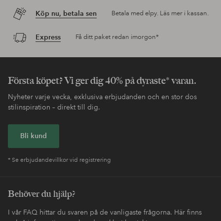
Köp nu, betala sen
Betala med elpy. Läs mer i kassan.
Express
Få ditt paket redan imorgon*
Första köpet? Vi ger dig 40% på dyraste* varan.
Nyheter varje vecka, exklusiva erbjudanden och en stor dos
stilinspiration – direkt till dig.
Bli kund
* Se erbjudandevillkor vid registrering
Behöver du hjälp?
I vår FAQ hittar du svaren på de vanligaste frågorna. Här finns