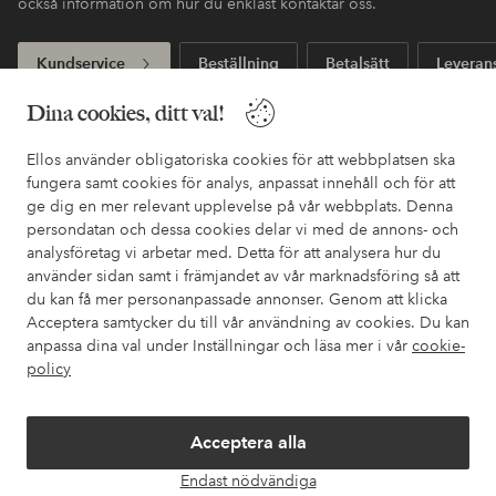
också information om hur du enklast kontaktar oss.
Kundservice
Beställning
Betalsätt
Leveran
Dina cookies, ditt val!
Mina sidor
Ellos använder obligatoriska cookies för att webbplatsen ska
fungera samt cookies för analys, anpassat innehåll och för att
ge dig en mer relevant upplevelse på vår webbplats. Denna
Om Ellos
persondatan och dessa cookies delar vi med de annons- och
analysföretag vi arbetar med. Detta för att analysera hur du
använder sidan samt i främjandet av vår marknadsföring så att
Våra tjänster
du kan få mer personanpassade annonser. Genom att klicka
Acceptera samtycker du till vår användning av cookies. Du kan
Villkor
anpassa dina val under Inställningar och läsa mer i vår
cookie-
policy
Vänner
Acceptera alla
Endast nödvändiga
Öpp