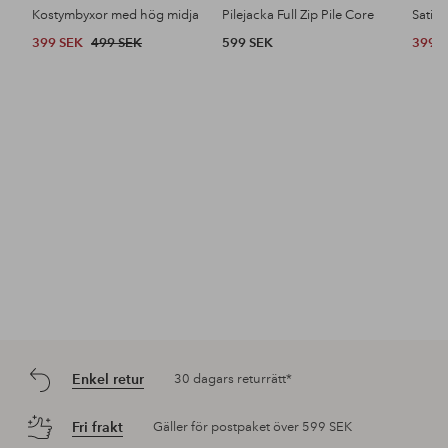
Kostymbyxor med hög midja
Pilejacka Full Zip Pile Core
Satin
399 SEK
499 SEK
599 SEK
399 
Enkel retur
30 dagars returrätt*
Fri frakt
Gäller för postpaket över 599 SEK