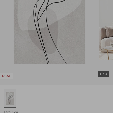
1
/
2
DEAL
Färg: Grå