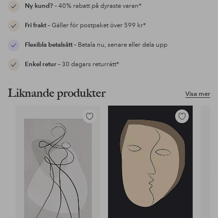
Ny kund?
– 40% rabatt på dyraste varan*
Fri frakt
– Gäller för postpaket över 599 kr*
Flexibla betalsätt
– Betala nu, senare eller dela upp
Enkel retur
– 30 dagars returrätt*
Liknande produkter
Visa mer
Lägg
Lägg
till
till
i
i
favoriter
favoriter