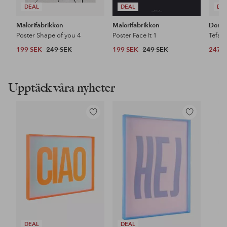
DEAL
DEAL
DE
Malerifabrikken
Malerifabrikken
Denb
Poster Shape of you 4
Poster Face It 1
199 SEK
249 SEK
199 SEK
249 SEK
247 
Upptäck våra nyheter
Lägg
Lägg
till
till
i
i
favoriter
favoriter
DEAL
DEAL