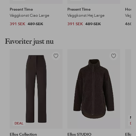
Present Time
Present Time
House
Väggkonst Ciao Large
Väggkonst Hej Large
Väggk
391 SEK
489 SEK
391 SEK
489 SEK
460 
Favoriter just nu
Lägg
Lägg
till
till
i
i
favoriter
favoriter
NY
DEAL
DE
Ellos Collection
Ellos STUDIO
Ellos 