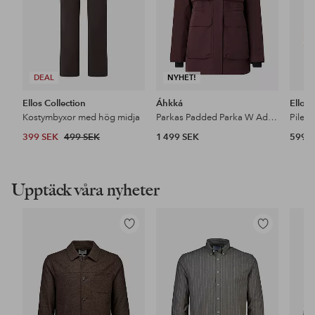
DEAL
NYHET!
Ellos Collection
Áhkká
Ellos
Kostymbyxor med hög midja
Parkas Padded Parka W Adjustable Waist
Pileja
399 SEK
499 SEK
1 499 SEK
599 
Upptäck våra nyheter
Lägg
Lägg
till
till
i
i
favoriter
favoriter