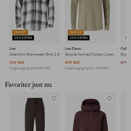
OUTLET
OUTLET
25% EXTRA
25% EXTRA
DE
Lee
Les Deux
Calvin
Overshirt Workwear Shirt 2.0
Skjorta Konrad Cotton Linen
Skjort
539 SEK
839 SEK
879 
Ursprungligt pris
899 SEK
Ursprungligt pris
1 199 SEK
Favoriter just nu
Lägg
Lägg
till
till
i
i
favoriter
favoriter