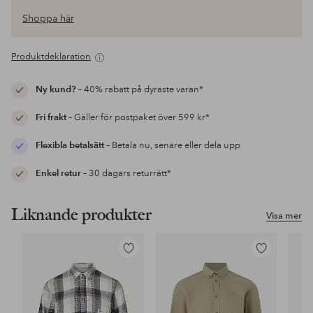
Shoppa här
Produktdeklaration
Ny kund?
– 40% rabatt på dyraste varan*
Fri frakt
– Gäller för postpaket över 599 kr*
Flexibla betalsätt
– Betala nu, senare eller dela upp
Enkel retur
– 30 dagars returrätt*
Liknande produkter
Visa mer
Lägg
Lägg
till
till
i
i
favoriter
favoriter