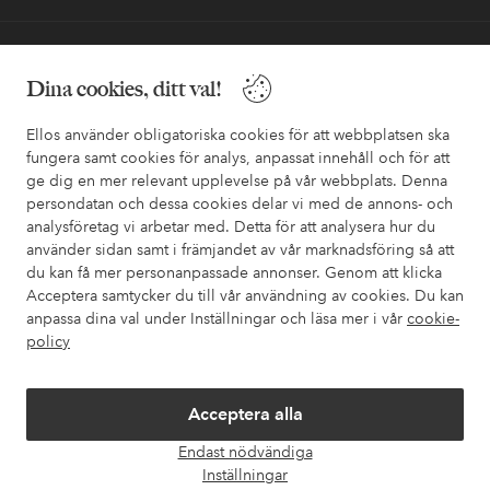
Vänner
Dina cookies, ditt val!
Ellos använder obligatoriska cookies för att webbplatsen ska
fungera samt cookies för analys, anpassat innehåll och för att
ge dig en mer relevant upplevelse på vår webbplats. Denna
Säkra betalningar - Betala direkt eller dela upp
persondatan och dessa cookies delar vi med de annons- och
analysföretag vi arbetar med. Detta för att analysera hur du
Vill du veta mer om
våra betalalternativ
?
använder sidan samt i främjandet av vår marknadsföring så att
elpy
elpy
du kan få mer personanpassade annonser. Genom att klicka
Acceptera samtycker du till vår användning av cookies. Du kan
anpassa dina val under Inställningar och läsa mer i vår
cookie-
policy
Sverige - Välj land
Acceptera alla
Facebook
Instagram
Pinterest
Youtube
Endast nödvändiga
Öpp
Inställningar
chatt