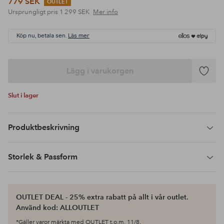
779 SEK
OUTLET
Ursprungligt pris
1 299 SEK
Mer info
Köp nu, betala sen.
Läs mer
Lägg i varukorgen
Lägg
till
Slut i lager
i
favoriter
Produktbeskrivning
Storlek & Passform
OUTLET DEAL - 25% extra rabatt på allt i vår outlet.
Använd kod: ALLOUTLET
*Gäller varor märkta med OUTLET t.o.m. 11/8.