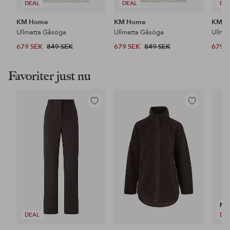
DEAL
DEAL
DE
KM Home
KM Home
KM H
Ullmatta Gåsöga
Ullmatta Gåsöga
Ullmat
679 SEK
849 SEK
679 SEK
849 SEK
679 
Favoriter just nu
Lägg
Lägg
till
till
i
i
favoriter
favoriter
NY
DEAL
DE