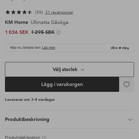
55
21 recensioner
KM Home
Ullmatta Gåsöga
1 036 SEK
1 295 SEK
Köp nu, betala sen.
Läs mer
Välj storlek
Lägg i varukorgen
Lägg
till
Levereras om 3-4 vardagar
i
favoriter
Produktbeskrivning
Produktdeklaration