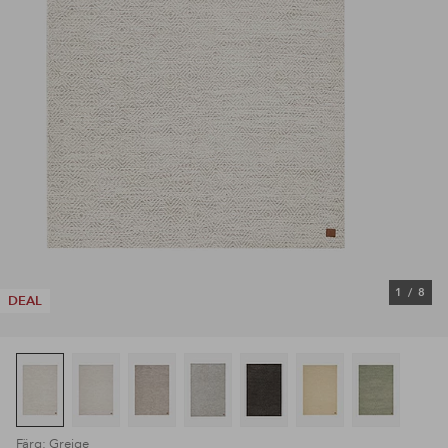
1
/
8
DEAL
Färg: Greige