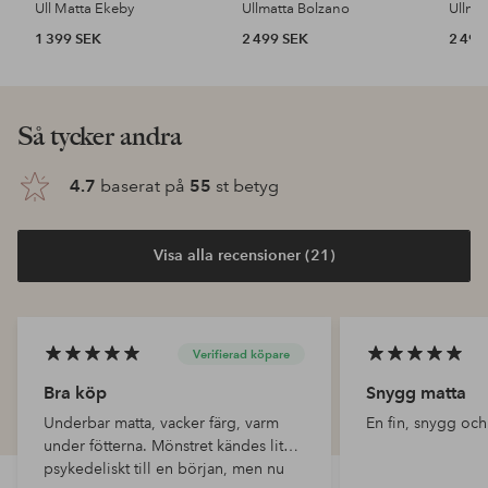
Ull Matta Ekeby
Ullmatta Bolzano
Ullma
1 399 SEK
2 499 SEK
2 499
Så tycker andra
4.7
baserat på
55
st betyg
Visa alla recensioner (21)
Verifierad köpare
Bra köp
Snygg matta
Underbar matta, vacker färg, varm
En fin, snygg och
under fötterna. Mönstret kändes lite
psykedeliskt till en början, men nu