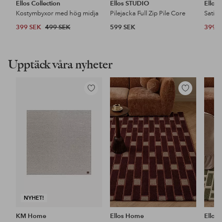
Ellos Collection
Ellos STUDIO
Ellos 
Kostymbyxor med hög midja
Pilejacka Full Zip Pile Core
Satin
399 SEK
499 SEK
599 SEK
399 
Upptäck våra nyheter
Lägg
Lägg
till
till
i
i
favoriter
favoriter
NYHET!
KM Home
Ellos Home
Ellos