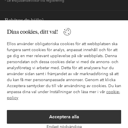
* Se erbjudandevillkor vid registrering
Behöver du hjälp?
I vår FAQ hittar du svaren på de vanligaste frågorna. Här finns
Dina cookies, ditt val!
också information om hur du enklast kontaktar oss.
Ellos använder obligatoriska cookies för att webbplatsen ska
fungera samt cookies för analys, anpassat innehåll och för att
Kundservice
Beställning
Betalsätt
Leveran
ge dig en mer relevant upplevelse på vår webbplats. Denna
persondatan och dessa cookies delar vi med de annons- och
analysföretag vi arbetar med. Detta för att analysera hur du
använder sidan samt i främjandet av vår marknadsföring så att
Mina sidor
du kan få mer personanpassade annonser. Genom att klicka
Acceptera samtycker du till vår användning av cookies. Du kan
Om Ellos
anpassa dina val under Inställningar och läsa mer i vår
cookie-
policy
Våra tjänster
Acceptera alla
Villkor
Endast nödvändiga