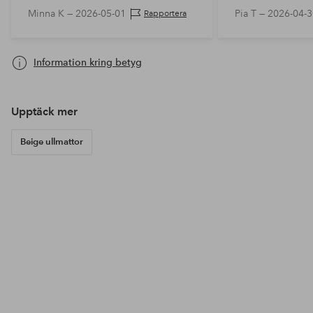
har ögat vant sig.
Minna K —
2026-05-01
Pia T —
2026-04-3
Rapportera
Information kring betyg
Upptäck mer
Beige ullmattor