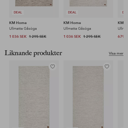
DEAL
DEAL
DE
KM Home
KM Home
KM H
Ullmatta Gåsöga
Ullmatta Gåsöga
Ullma
1 036 SEK
1 295 SEK
1 036 SEK
1 295 SEK
679 
Liknande produkter
Visa mer
Lägg
Lägg
till
till
i
i
favoriter
favoriter