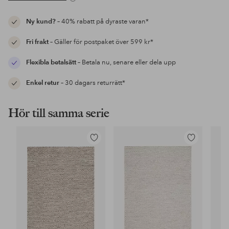
Ny kund?
– 40% rabatt på dyraste varan*
Fri frakt
– Gäller för postpaket över 599 kr*
Flexibla betalsätt
– Betala nu, senare eller dela upp
Enkel retur
– 30 dagars returrätt*
Hör till samma serie
Lägg
Lägg
till
till
i
i
favoriter
favoriter