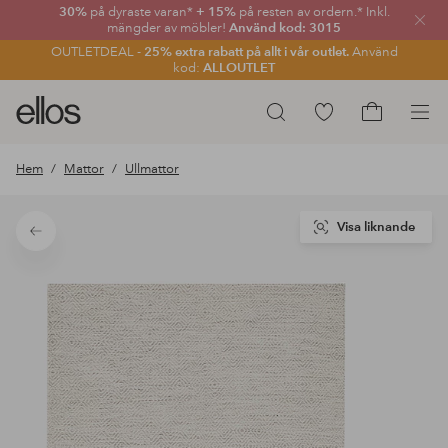
30%
på dyraste varan*
+ 15%
på resten av ordern.* Inkl.
Stän
mängder av möbler!
Använd kod: 3015
OUTLETDEAL -
25% extra rabatt på allt i vår outlet.
Använd
kod:
ALLOUTLET
Ellos
Gå
Sök
logotyp
till
Gå
-
favoritmarkerade
till
Hem
Mattor
Ullmattor
gå
produkter
kundvagne
till
förstasidan
Visa liknande
Tillbaka