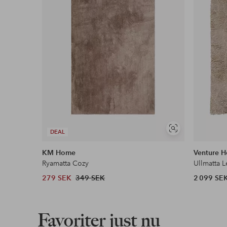
Gäller för postpaket över 599 kr
Läs mer
Faktura & Delbetalning
Våra mest fördelaktiga betalsätt
Läs mer
Visa
DEAL
liknande
KM Home
Venture 
Ryamatta Cozy
Ullmatta L
279 SEK
349 SEK
2 099 SE
Favoriter just nu