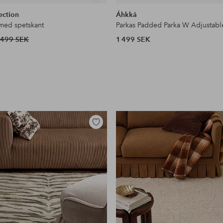
liknande
ection
Áhkká
 med spetskant
Parkas Padded Parka W Adjustabl
499 SEK
1 499 SEK
Lägg
till
i
favoriter