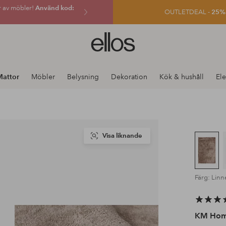
r av möbler!
Använd kod:
OUTLETDEAL -
25% e
Ellos
logotyp
-
gå
Mattor
Möbler
Belysning
Dekoration
Kök & hushåll
Ele
till
förstasidan
Visa liknande
Färg: Linn
KM Ho