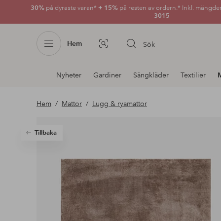
30%
på dyraste varan*
+ 15%
på resten av ordern.* Inkl. mängde
3015
Hem
Sök
Bildsök
Avdelnings
Nyheter
Gardiner
Sängkläder
Textilier
navigation
Hem
Mattor
Lugg & ryamattor
Tillbaka