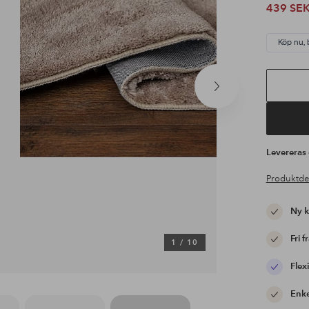
439 SE
Köp nu, 
Nästa
produkt
Leverera
Produktde
Ny 
Fri f
1
/
10
Flexi
Enke