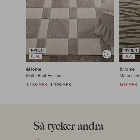
NYHET!
NYHET!
Visa
DEAL
DEAL
liknande
&Home
&Home
Matta Real Fosano
Matta Lan
1 139 SEK
1 499 SEK
607 SEK
Så tycker andra