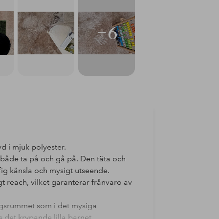
+6
d i mjuk polyester.
t både ta på och gå på. Den täta och
fig känsla och mysigt utseende.
t reach, vilket garanterar frånvaro av
rdagsrummet som i det mysiga
 det krypande lilla barnet.