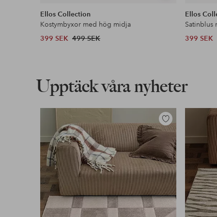
liknande
Ellos Collection
Ellos Coll
Kostymbyxor med hög midja
Satinblus
399 SEK
499 SEK
399 SEK
Upptäck våra nyheter
Lägg
till
i
favoriter