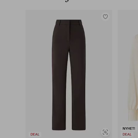
Lägg
till
i
favoriter
NYHET!
Visa
DEAL
DEAL