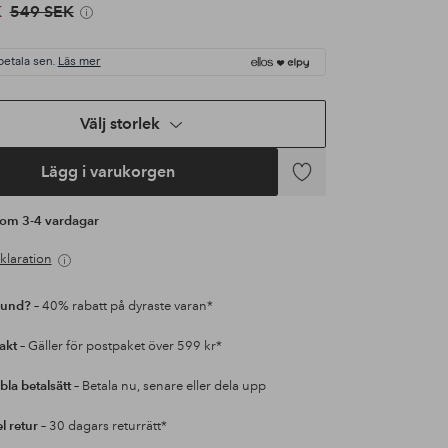
K
549 SEK
betala sen.
Läs mer
Välj storlek
Lägg i varukorgen
Lägg
till
s om 3-4 vardagar
i
favoriter
klaration
kund?
– 40% rabatt på dyraste varan*
rakt
– Gäller för postpaket över 599 kr*
bla betalsätt
– Betala nu, senare eller dela upp
l retur
– 30 dagars returrätt*