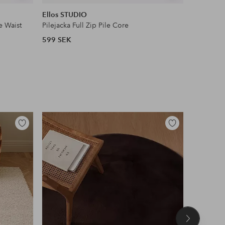
liknande
liknande
Ellos STUDIO
Ellos Col
e Waist
Pilejacka Full Zip Pile Core
Vida kost
599 SEK
399 SEK
Lägg
Lägg
till
till
i
i
favoriter
favoriter
Nästa