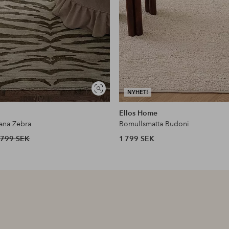
Visa
NYHET!
liknande
Ellos Home
tana Zebra
Bomullsmatta Budoni
799 SEK
1 799 SEK