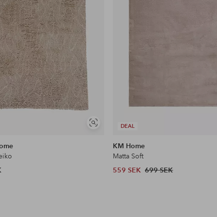
Visa
DEAL
liknande
Home
KM Home
eiko
Matta Soft
K
559 SEK
699 SEK