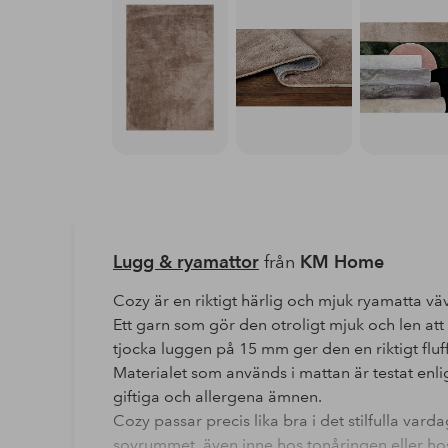
Lugg & ryamattor
från
KM Home
Cozy är en riktigt härlig och mjuk ryamatta väv
Ett garn som gör den otroligt mjuk och len at
tjocka luggen på 15 mm ger den en riktigt fluf
Materialet som används i mattan är testat enlig
giftiga och allergena ämnen.
Cozy passar precis lika bra i det stilfulla va
sovrummet, även inne hos tonåringen eller hos