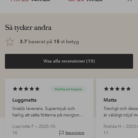
Så tycker andra
3.7
baserat på
15
st betyg
Visa alla recensioner (10)
Verifierad köpare
Luggmatta
Matta
Snabb leverans. Supermjuk och
Trevligt och des
härlig att sätta fötterna på morgon
är väldigt nöjd m
och kväll!
fint under mitt so
Lise-lotte F —
2025-10-
Nielda H —
2023-
definitivt köpa fl
10
11
Rapportera
passar överallt i 