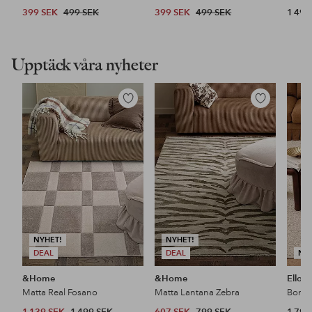
399 SEK
499 SEK
399 SEK
499 SEK
1 499
Upptäck våra nyheter
Lägg
Lägg
till
till
i
i
favoriter
favoriter
NYHET!
NYHET!
DEAL
DEAL
NY
&Home
&Home
Ellos
Matta Real Fosano
Matta Lantana Zebra
Bomul
1 139 SEK
1 499 SEK
607 SEK
799 SEK
1 799