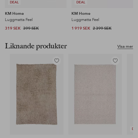
DEAL
DEAL
KM Home
KM Home
Luggmatta Feel
Luggmatta Feel
319 SEK
399 SEK
1 919 SEK
2 399 SEK
Liknande produkter
Visa mer
Lägg
Lägg
till
till
i
i
favoriter
favoriter
DE