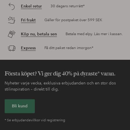
Enkel retur
30 dagars returrätt*
Fri frakt
Gäller för postpaket över 599 SEK
Köp nu, betala sen
Betala med elpy. Läs mer i kassan.
Express
Få ditt paket redan imorgon*
Första köpet? Vi ger dig 40% på dyraste* varan.
Nyheter varje vecka, exklusiva erbjudanden och en stor dos
stilinspiration – direkt till dig.
Bli kund
* Se erbjudandevillkor vid registrering