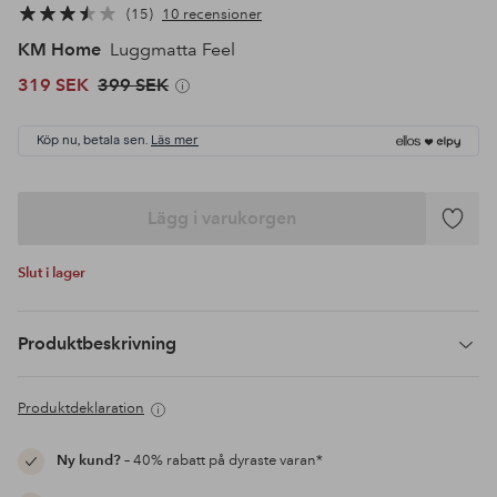
15
10 recensioner
KM Home
Luggmatta Feel
319 SEK
399 SEK
Köp nu, betala sen.
Läs mer
Lägg i varukorgen
Lägg
till
Slut i lager
i
favoriter
Produktbeskrivning
Produktdeklaration
Ny kund?
– 40% rabatt på dyraste varan*