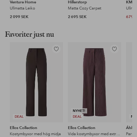
Venture Home
Hillerstorp
KM H
Ullmatta Leiko
Matta Cozy Carpet
Ullma
2 099 SEK
2 695 SEK
679 
Favoriter just nu
Lägg
Lägg
till
till
i
i
favoriter
favoriter
NYHET!
DEAL
DEAL
NY
Ellos Collection
Ellos Collection
Áhkk
Kostymbyxor med hög midja
Vida kostymbyxor med extra hög midja