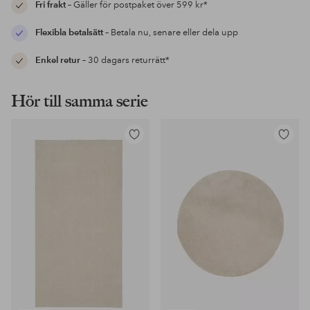
Fri frakt
– Gäller för postpaket över 599 kr*
Flexibla betalsätt
– Betala nu, senare eller dela upp
Enkel retur
– 30 dagars returrätt*
Hör till samma serie
Lägg
Lägg
till
till
i
i
favoriter
favoriter