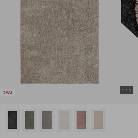
1
/
5
DEAL